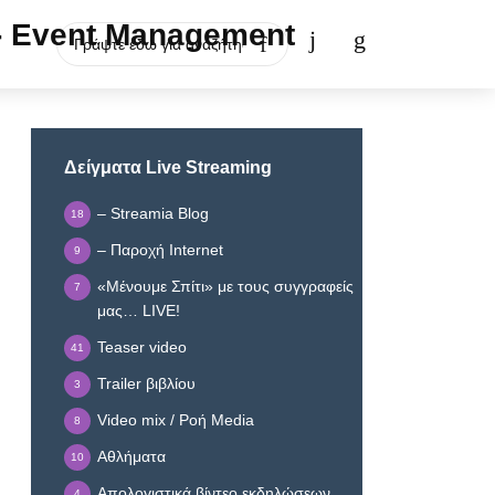
Δείγματα Live Streaming
– Streamia Blog
18
– Παροχή Internet
9
«Μένουμε Σπίτι» με τους συγγραφείς
7
μας… LIVE!
Teaser video
41
Trailer βιβλίου
3
Video mix / Ροή Media
8
Αθλήματα
10
Απολογιστικά βίντεο εκδηλώσεων
4