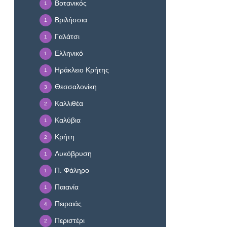
Βοτανικός
1
Βριλήσσια
1
Γαλάτσι
1
Ελληνικό
1
Ηράκλειο Κρήτης
1
Θεσσαλονίκη
3
Καλλιθέα
2
Καλύβια
1
Κρήτη
2
Λυκόβρυση
1
Π. Φάληρο
1
Παιανία
1
Πειραιάς
4
Περιστέρι
2