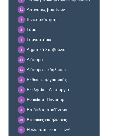
Απονομές βραβείων
11
Βιντεοσκόπηση
4
Γάμοι
2
Γυμναστήρια
4
Δημοτικά Συμβούλια
3
Διάφορα
24
Διάφορες εκδηλώσεις
31
Εκθέσεις ζωγραφικής
2
Εκκλησία – Λειτουργία
3
Ενοικίαση Πόντιουμ
1
Επιδείξεις προϊόντων
3
Εταιρικές εκδηλώσεις
30
Η γλώσσα είναι… Live!
9