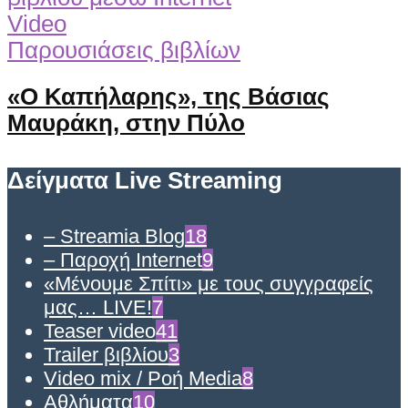
Video
Παρουσιάσεις βιβλίων
«Ο Καπήλαρης», της Βάσιας
Μαυράκη, στην Πύλο
Δείγματα Live Streaming
– Streamia Blog
18
– Παροχή Internet
9
«Μένουμε Σπίτι» με τους συγγραφείς
μας… LIVE!
7
Teaser video
41
Trailer βιβλίου
3
Video mix / Ροή Media
8
Αθλήματα
10