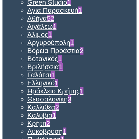
Green Studio
1
Αγία Παρασκευή
1
Αθήνα
52
Αιγάλεω
1
Άλιμος
1
Αργυρούπολη
1
Βόρεια Προάστια
2
Βοτανικός
1
Βριλήσσια
1
Γαλάτσι
1
Ελληνικό
1
Ηράκλειο Κρήτης
1
Θεσσαλονίκη
3
Καλλιθέα
2
Καλύβια
1
Κρήτη
2
Λυκόβρυση
1