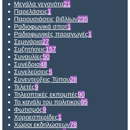
Μεγάλα γεγονότα
21
Παρελάσεις
1
Παρουσιάσεις βιβλίων
235
Ραδιοφωνικά σποτ
1
Ραδιοφωνικές παραγωγές
1
Σεμινάρια
27
Συζητήσεις
157
Συναυλίες
50
Συνέδρια
48
Συνελεύσεις
5
Συνεντεύξεις Τύπου
28
Τελετές
9
Τηλεοπτικές εκπομπές
90
Το κανάλι του πολιτικού
95
Φωτισμός
9
Χοροεσπερίδες
1
Χώροι εκδηλώσεων
78