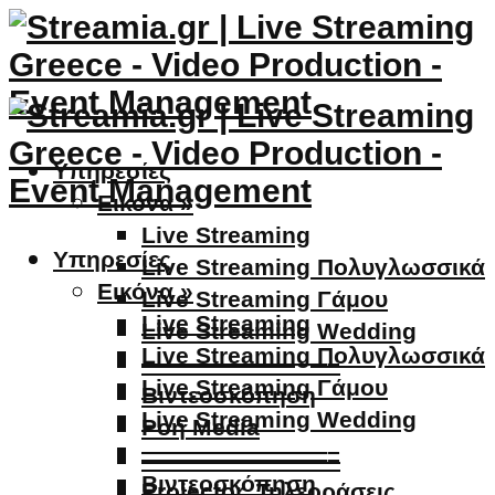
Υπηρεσίες
Εικόνα »
Live Streaming
Υπηρεσίες
Live Streaming Πολυγλωσσικά
Εικόνα »
Live Streaming Γάμου
Live Streaming
Live Streaming Wedding
Live Streaming Πολυγλωσσικά
————————–
Live Streaming Γάμου
Βιντεοσκόπηση
Live Streaming Wedding
Ροή Media
————————–
————————–
Βιντεοσκόπηση
Projector, Τηλεοράσεις,