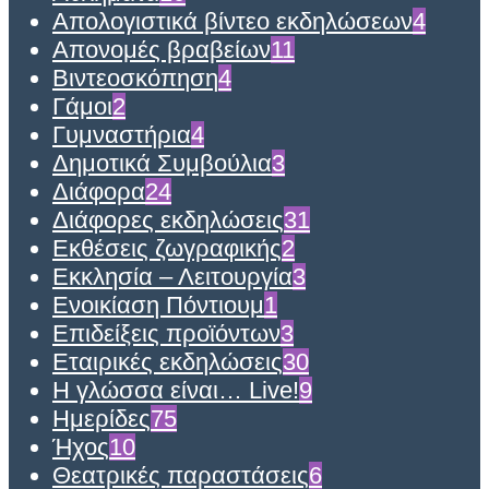
Απολογιστικά βίντεο εκδηλώσεων
4
Απονομές βραβείων
11
Βιντεοσκόπηση
4
Γάμοι
2
Γυμναστήρια
4
Δημοτικά Συμβούλια
3
Διάφορα
24
Διάφορες εκδηλώσεις
31
Εκθέσεις ζωγραφικής
2
Εκκλησία – Λειτουργία
3
Ενοικίαση Πόντιουμ
1
Επιδείξεις προϊόντων
3
Εταιρικές εκδηλώσεις
30
Η γλώσσα είναι… Live!
9
Ημερίδες
75
Ήχος
10
Θεατρικές παραστάσεις
6