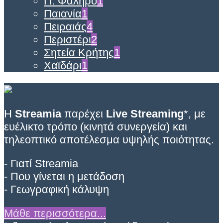
Π. Φάληρο
1
Παιανία
1
Πειραιάς
4
Περιστέρι
2
Σητεία Κρήτης
1
Χαϊδάρι
1
Η
Streamia
παρέχει
Live Streaming
*, με
ευέλικτο τρόπο (κινητά συνεργεία) και
τηλεοπτικό αποτέλεσμα υψηλής ποιότητας.
- Γιατί Streamia
- Που γίνεται η μετάδοση
- Γεωγραφική κάλυψη
Μάθε περισσότερα...