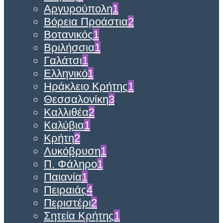
Αργυρούπολη
1
Βόρεια Προάστια
2
Βοτανικός
1
Βριλήσσια
1
Γαλάτσι
1
Ελληνικό
1
Ηράκλειο Κρήτης
1
Θεσσαλονίκη
3
Καλλιθέα
2
Καλύβια
1
Κρήτη
2
Λυκόβρυση
1
Π. Φάληρο
1
Παιανία
1
Πειραιάς
4
Περιστέρι
2
Σητεία Κρήτης
1