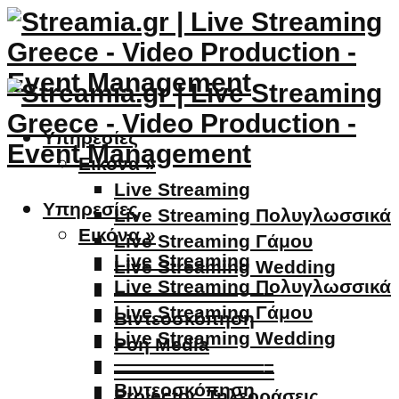
Υπηρεσίες
Εικόνα »
Live Streaming
Υπηρεσίες
Live Streaming Πολυγλωσσικά
Εικόνα »
Live Streaming Γάμου
Live Streaming
Live Streaming Wedding
Live Streaming Πολυγλωσσικά
————————–
Live Streaming Γάμου
Βιντεοσκόπηση
Live Streaming Wedding
Ροή Media
————————–
————————–
Βιντεοσκόπηση
Projector, Τηλεοράσεις,