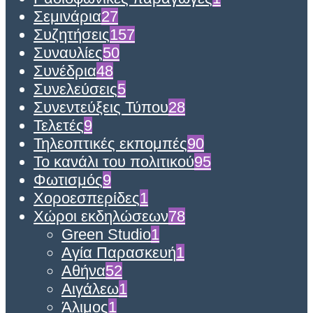
Σεμινάρια
27
Συζητήσεις
157
Συναυλίες
50
Συνέδρια
48
Συνελεύσεις
5
Συνεντεύξεις Τύπου
28
Τελετές
9
Τηλεοπτικές εκπομπές
90
Το κανάλι του πολιτικού
95
Φωτισμός
9
Χοροεσπερίδες
1
Χώροι εκδηλώσεων
78
Green Studio
1
Αγία Παρασκευή
1
Αθήνα
52
Αιγάλεω
1
Άλιμος
1