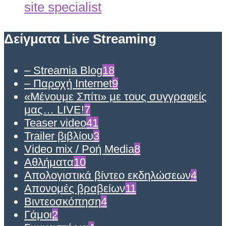
Δείγματα Live Streaming
– Streamia Blog
18
– Παροχή Internet
9
«Μένουμε Σπίτι» με τους συγγραφείς
μας… LIVE!
7
Teaser video
41
Trailer βιβλίου
3
Video mix / Ροή Media
8
Αθλήματα
10
Απολογιστικά βίντεο εκδηλώσεων
4
Απονομές βραβείων
11
Βιντεοσκόπηση
4
Γάμοι
2