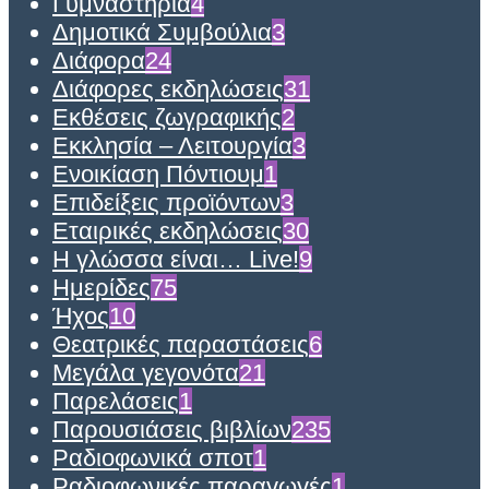
Γυμναστήρια
4
Δημοτικά Συμβούλια
3
Διάφορα
24
Διάφορες εκδηλώσεις
31
Εκθέσεις ζωγραφικής
2
Εκκλησία – Λειτουργία
3
Ενοικίαση Πόντιουμ
1
Επιδείξεις προϊόντων
3
Εταιρικές εκδηλώσεις
30
Η γλώσσα είναι… Live!
9
Ημερίδες
75
Ήχος
10
Θεατρικές παραστάσεις
6
Μεγάλα γεγονότα
21
Παρελάσεις
1
Παρουσιάσεις βιβλίων
235
Ραδιοφωνικά σποτ
1
Ραδιοφωνικές παραγωγές
1