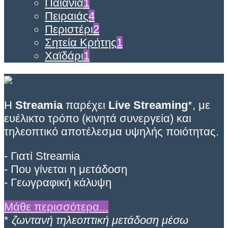
Παιανία
1
Πειραιάς
4
Περιστέρι
2
Σητεία Κρήτης
1
Χαϊδάρι
1
Η
Streamia
παρέχει
Live Streaming
*, με
ευέλικτο τρόπο (κινητά συνεργεία) και
τηλεοπτικό αποτέλεσμα υψηλής ποιότητας.
- Γιατί Streamia
- Που γίνεται η μετάδοση
- Γεωγραφική κάλυψη
Μάθε περισσότερα...
*
ζωντανή τηλεοπτική μετάδοση μέσω