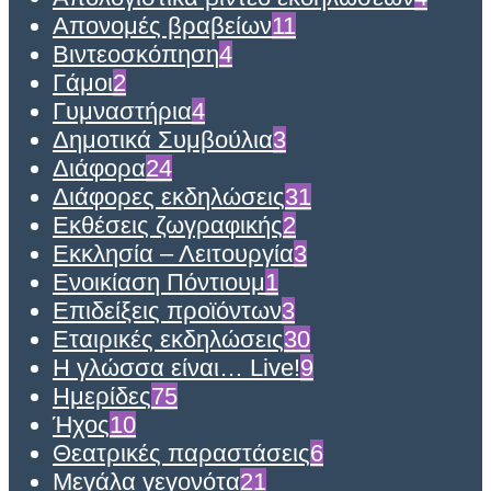
Απονομές βραβείων
11
Βιντεοσκόπηση
4
Γάμοι
2
Γυμναστήρια
4
Δημοτικά Συμβούλια
3
Διάφορα
24
Διάφορες εκδηλώσεις
31
Εκθέσεις ζωγραφικής
2
Εκκλησία – Λειτουργία
3
Ενοικίαση Πόντιουμ
1
Επιδείξεις προϊόντων
3
Εταιρικές εκδηλώσεις
30
Η γλώσσα είναι… Live!
9
Ημερίδες
75
Ήχος
10
Θεατρικές παραστάσεις
6
Μεγάλα γεγονότα
21