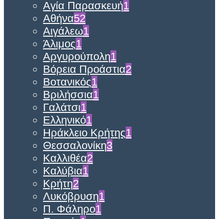
Αγία Παρασκευή
1
Αθήνα
52
Αιγάλεω
1
Άλιμος
1
Αργυρούπολη
1
Βόρεια Προάστια
2
Βοτανικός
1
Βριλήσσια
1
Γαλάτσι
1
Ελληνικό
1
Ηράκλειο Κρήτης
1
Θεσσαλονίκη
3
Καλλιθέα
2
Καλύβια
1
Κρήτη
2
Λυκόβρυση
1
Π. Φάληρο
1