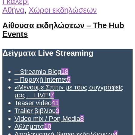
Γκαλερί
Αθήνα
,
Χώροι εκδηλώσεων
Αίθουσα εκδηλώσεων – The Hub
Events
Δείγματα Live Streaming
– Streamia Blog
18
– Παροχή Internet
9
«Μένουμε Σπίτι» με τους συγγραφείς
μας… LIVE!
7
Teaser video
41
Trailer βιβλίου
3
Video mix / Ροή Media
8
Αθλήματα
10
Απολογιστικά βίντεο εκδηλώσεων
4