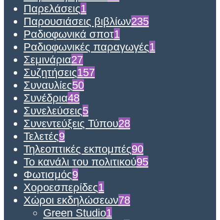
Παρελάσεις
1
Παρουσιάσεις βιβλίων
235
Ραδιοφωνικά σποτ
1
Ραδιοφωνικές παραγωγές
1
Σεμινάρια
27
Συζητήσεις
157
Συναυλίες
50
Συνέδρια
48
Συνελεύσεις
5
Συνεντεύξεις Τύπου
28
Τελετές
9
Τηλεοπτικές εκπομπές
90
Το κανάλι του πολιτικού
95
Φωτισμός
9
Χοροεσπερίδες
1
Χώροι εκδηλώσεων
78
Green Studio
1