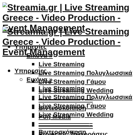
Υπηρεσίες
Εικόνα »
Live Streaming
Υπηρεσίες
Live Streaming Πολυγλωσσικά
Εικόνα »
Live Streaming Γάμου
Live Streaming
Live Streaming Wedding
Live Streaming Πολυγλωσσικά
————————–
Live Streaming Γάμου
Βιντεοσκόπηση
Live Streaming Wedding
Ροή Media
————————–
————————–
Βιντεοσκόπηση
Projector, Τηλεοράσεις,