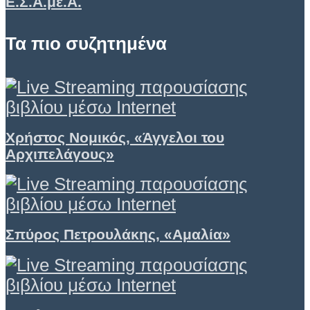
Ε.Σ.Α.με.Α.
Τα πιο συζητημένα
Χρήστος Νομικός, «Άγγελοι του
Αρχιπελάγους»
Σπύρος Πετρουλάκης, «Αμαλία»