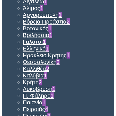
Αιγάλεω
1
Άλιμος
1
Αργυρούπολη
1
Βόρεια Προάστια
2
Βοτανικός
1
Βριλήσσια
1
Γαλάτσι
1
Ελληνικό
1
Ηράκλειο Κρήτης
1
Θεσσαλονίκη
3
Καλλιθέα
2
Καλύβια
1
Κρήτη
2
Λυκόβρυση
1
Π. Φάληρο
1
Παιανία
1
Πειραιάς
4
Περιστέρι
2