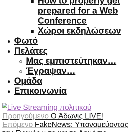
How to properly get
prepared for a Web
Conference
Χώροι εκδηλώσεων
Φωτό
Πελάτες
Μας εμπιστεύτηκαν…
Έγραψαν…
Ομάδα
Επικοινωνία
Προηγούμενο
Ο Άδωνις LIVE!
Επόμενο
FakeNews: Υπονομεύοντας