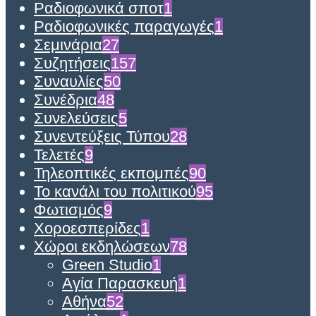
Ραδιοφωνικά σποτ
1
Ραδιοφωνικές παραγωγές
1
Σεμινάρια
27
Συζητήσεις
157
Συναυλίες
50
Συνέδρια
48
Συνελεύσεις
5
Συνεντεύξεις Τύπου
28
Τελετές
9
Τηλεοπτικές εκπομπές
90
Το κανάλι του πολιτικού
95
Φωτισμός
9
Χοροεσπερίδες
1
Χώροι εκδηλώσεων
78
Green Studio
1
Αγία Παρασκευή
1
Αθήνα
52