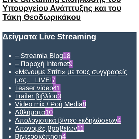
Υπουργείου Ανάπτυξης και του
Τάκη Θεοδωρικάκου
Δείγματα Live Streaming
– Streamia Blog
18
– Παροχή Internet
9
«Μένουμε Σπίτι» με τους συγγραφείς
μας… LIVE!
7
Teaser video
41
Trailer βιβλίου
3
Video mix / Ροή Media
8
Αθλήματα
10
Απολογιστικά βίντεο εκδηλώσεων
4
Απονομές βραβείων
11
Βιντεοσκόπηση
4