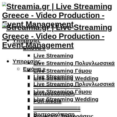
Υπηρεσίες
Εικόνα »
Live Streaming
Υπηρεσίες
Live Streaming Πολυγλωσσικά
Εικόνα »
Live Streaming Γάμου
Live Streaming
Live Streaming Wedding
Live Streaming Πολυγλωσσικά
————————–
Live Streaming Γάμου
Βιντεοσκόπηση
Live Streaming Wedding
Ροή Media
————————–
————————–
Βιντεοσκόπηση
Projector, Τηλεοράσεις,