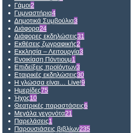
Γάμοι
2
Γυμναστήρια
4
Δημοτικά Συμβούλια
3
Διάφορα
24
Διάφορες εκδηλώσεις
31
Εκθέσεις ζωγραφικής
2
Εκκλησία – Λειτουργία
3
Ενοικίαση Πόντιουμ
1
Επιδείξεις προϊόντων
3
Εταιρικές εκδηλώσεις
30
Η γλώσσα είναι… Live!
9
Ημερίδες
75
Ήχος
10
Θεατρικές παραστάσεις
6
Μεγάλα γεγονότα
21
Παρελάσεις
1
Παρουσιάσεις βιβλίων
235