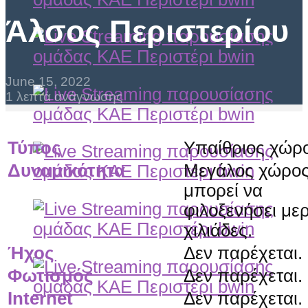
Άλσος Περιστερίου
June 15, 2022
1 λεπτά ανάγνωσης
Τύπος
Υπαίθριος χώρ
Δυναμικότητα
Μεγάλος χώρο
μπορεί να
φιλοξενήσει μερ
χιλιάδες.
Ήχος
Δεν παρέχεται.
Φωτισμός
Δεν παρέχεται.
Internet
Δεν παρέχεται.