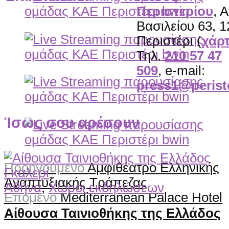
Περιστερίου
, Α
Βασιλείου 63, 
Περιστέρι (
χάρ
Τηλ.
210 57 47
509
, e-mail:
press1@periste
Ίσως σου αρέσουν
Προηγούμενο
Αμφιθέατρο Ελληνικής
Γκαλερί
Αναπτυξιακής Τράπεζας
Αθήνα
,
Χώροι εκδηλώσεων
Επόμενο
Mediterranean Palace Hotel
Αίθουσα Ταινιοθήκης της Ελλάδος