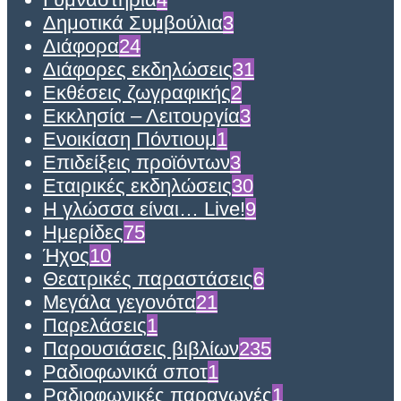
Δημοτικά Συμβούλια
3
Διάφορα
24
Διάφορες εκδηλώσεις
31
Εκθέσεις ζωγραφικής
2
Εκκλησία – Λειτουργία
3
Ενοικίαση Πόντιουμ
1
Επιδείξεις προϊόντων
3
Εταιρικές εκδηλώσεις
30
Η γλώσσα είναι… Live!
9
Ημερίδες
75
Ήχος
10
Θεατρικές παραστάσεις
6
Μεγάλα γεγονότα
21
Παρελάσεις
1
Παρουσιάσεις βιβλίων
235
Ραδιοφωνικά σποτ
1
Ραδιοφωνικές παραγωγές
1