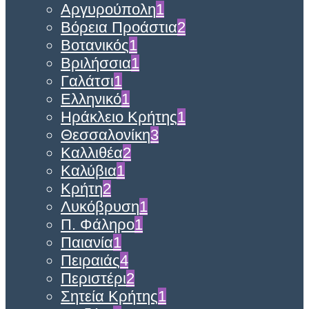
Αργυρούπολη
1
Βόρεια Προάστια
2
Βοτανικός
1
Βριλήσσια
1
Γαλάτσι
1
Ελληνικό
1
Ηράκλειο Κρήτης
1
Θεσσαλονίκη
3
Καλλιθέα
2
Καλύβια
1
Κρήτη
2
Λυκόβρυση
1
Π. Φάληρο
1
Παιανία
1
Πειραιάς
4
Περιστέρι
2
Σητεία Κρήτης
1