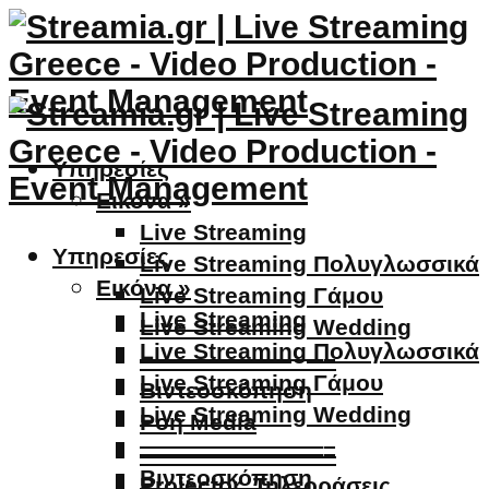
Υπηρεσίες
Εικόνα »
Live Streaming
Υπηρεσίες
Live Streaming Πολυγλωσσικά
Εικόνα »
Live Streaming Γάμου
Live Streaming
Live Streaming Wedding
Live Streaming Πολυγλωσσικά
————————–
Live Streaming Γάμου
Βιντεοσκόπηση
Live Streaming Wedding
Ροή Media
————————–
————————–
Βιντεοσκόπηση
Projector, Τηλεοράσεις,