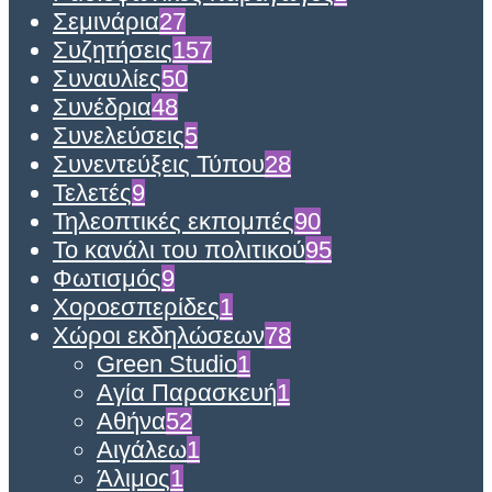
Σεμινάρια
27
Συζητήσεις
157
Συναυλίες
50
Συνέδρια
48
Συνελεύσεις
5
Συνεντεύξεις Τύπου
28
Τελετές
9
Τηλεοπτικές εκπομπές
90
Το κανάλι του πολιτικού
95
Φωτισμός
9
Χοροεσπερίδες
1
Χώροι εκδηλώσεων
78
Green Studio
1
Αγία Παρασκευή
1
Αθήνα
52
Αιγάλεω
1
Άλιμος
1