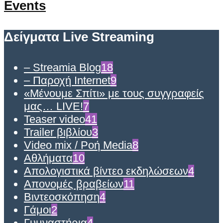
Events
Δείγματα Live Streaming
– Streamia Blog
18
– Παροχή Internet
9
«Μένουμε Σπίτι» με τους συγγραφείς
μας… LIVE!
7
Teaser video
41
Trailer βιβλίου
3
Video mix / Ροή Media
8
Αθλήματα
10
Απολογιστικά βίντεο εκδηλώσεων
4
Απονομές βραβείων
11
Βιντεοσκόπηση
4
Γάμοι
2
Γυμναστήρια
4