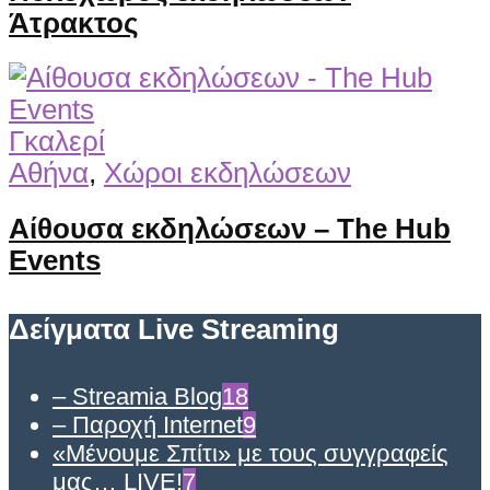
Άτρακτος
Γκαλερί
Αθήνα
,
Χώροι εκδηλώσεων
Αίθουσα εκδηλώσεων – The Hub
Events
Δείγματα Live Streaming
– Streamia Blog
18
– Παροχή Internet
9
«Μένουμε Σπίτι» με τους συγγραφείς
μας… LIVE!
7