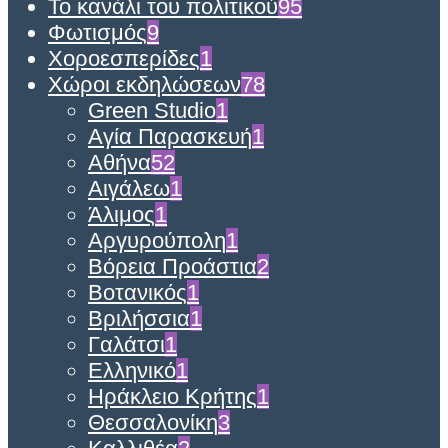
Το κανάλι του πολιτικού
95
Φωτισμός
9
Χοροεσπερίδες
1
Χώροι εκδηλώσεων
78
Green Studio
1
Αγία Παρασκευή
1
Αθήνα
52
Αιγάλεω
1
Άλιμος
1
Αργυρούπολη
1
Βόρεια Προάστια
2
Βοτανικός
1
Βριλήσσια
1
Γαλάτσι
1
Ελληνικό
1
Ηράκλειο Κρήτης
1
Θεσσαλονίκη
3