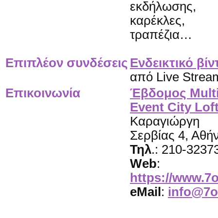
εκδήλωσης,
καρέκλες,
τραπέζια…
Επιπλέον συνδέσεις
Ενδεικτικό βίν
από Live Strea
Επικοινωνία
Έβδομος Mult
Event City Lof
Καραγιώργη
Σερβίας 4, Αθή
Τηλ
.: 210-3237
Web
:
https://www.7o
eMail
:
info@7o