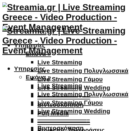
Υπηρεσίες
Εικόνα »
Live Streaming
Υπηρεσίες
Live Streaming Πολυγλωσσικά
Εικόνα »
Live Streaming Γάμου
Live Streaming
Live Streaming Wedding
Live Streaming Πολυγλωσσικά
————————–
Live Streaming Γάμου
Βιντεοσκόπηση
Live Streaming Wedding
Ροή Media
————————–
————————–
Βιντεοσκόπηση
Projector, Τηλεοράσεις,