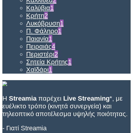
Καλλιθέα
2
Καλύβια
1
Κρήτη
2
Λυκόβρυση
1
Π. Φάληρο
1
Παιανία
1
Πειραιάς
4
Περιστέρι
2
Σητεία Κρήτης
1
Χαϊδάρι
1
Η
Streamia
παρέχει
Live Streaming
*, με
ευέλικτο τρόπο (κινητά συνεργεία) και
τηλεοπτικό αποτέλεσμα υψηλής ποιότητας.
- Γιατί Streamia