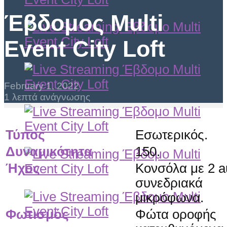
Έβδομος Multi
Event City Loft
February 1, 2022
1 λεπτά ανάγνωσης
Τύπος
Εσωτερικός.
Δυναμικότητα
150.
Ήχος
Κονσόλα με 2 a
συνεδριακά
μικρόφωνα.
Φωτισμός
Φώτα οροφής