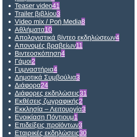
Teaser video
41
Trailer βιβλίου
3
Video mix / Ροή Media
8
Αθλήματα
10
Απολογιστικά βίντεο εκδηλώσεων
4
Απονομές βραβείων
11
Βιντεοσκόπηση
4
Γάμοι
2
Γυμναστήρια
4
Δημοτικά Συμβούλια
3
Διάφορα
24
Διάφορες εκδηλώσεις
31
Εκθέσεις ζωγραφικής
2
Εκκλησία – Λειτουργία
3
Ενοικίαση Πόντιουμ
1
Επιδείξεις προϊόντων
3
Εταιρικές εκδηλώσεις
30