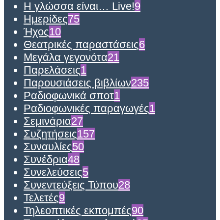
Η γλώσσα είναι… Live!
9
Ημερίδες
75
Ήχος
10
Θεατρικές παραστάσεις
6
Μεγάλα γεγονότα
21
Παρελάσεις
1
Παρουσιάσεις βιβλίων
235
Ραδιοφωνικά σποτ
1
Ραδιοφωνικές παραγωγές
1
Σεμινάρια
27
Συζητήσεις
157
Συναυλίες
50
Συνέδρια
48
Συνελεύσεις
5
Συνεντεύξεις Τύπου
28
Τελετές
9
Τηλεοπτικές εκπομπές
90