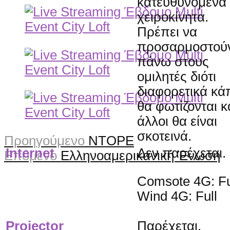
κατευθυνόμενα
χειροκίνητα.
Πρέπει να
προσαρμοστού
πάνω στους
ομιλητές διότι
διαφορετικά κά
θα φωτίζονται κ
άλλοι θα είναι
σκοτεινά.
Προηγούμενο
ΝΤΟΡΕ
Internet
Δεν παρέχεται.
Επόμενο
Ελληνοαμερικανική Ένωση
Comsote 4G: Fu
Wind 4G: Full
Projector
Παρέχεται.