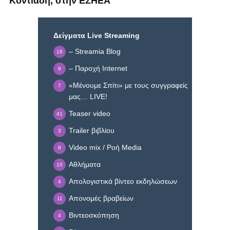
Κοντιάδη, στην ΕΣΗΕΑ
Δείγματα Live Streaming
– Streamia Blog
18
– Παροχή Internet
9
«Μένουμε Σπίτι» με τους συγγραφείς
7
μας… LIVE!
Teaser video
41
Trailer βιβλίου
3
Video mix / Ροή Media
8
Αθλήματα
10
Απολογιστικά βίντεο εκδηλώσεων
4
Απονομές βραβείων
11
Βιντεοσκόπηση
4