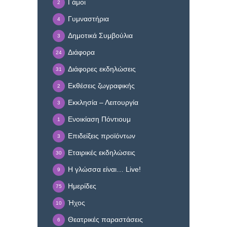
Γάμοι
2
Γυμναστήρια
4
Δημοτικά Συμβούλια
3
Διάφορα
24
Διάφορες εκδηλώσεις
31
Εκθέσεις ζωγραφικής
2
Εκκλησία – Λειτουργία
3
Ενοικίαση Πόντιουμ
1
Επιδείξεις προϊόντων
3
Εταιρικές εκδηλώσεις
30
Η γλώσσα είναι… Live!
9
Ημερίδες
75
Ήχος
10
Θεατρικές παραστάσεις
6