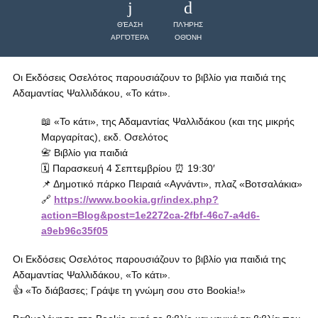
ΘΈΑΣΗ
ΠΛΉΡΗΣ
ΑΡΓΌΤΕΡΑ
ΟΘΌΝΗ
Οι Εκδόσεις Οσελότος παρουσιάζουν το βιβλίο για παιδιά της
Αδαμαντίας Ψαλλιδάκου, «Το κάτι».
📖 «Το κάτι», της Αδαμαντίας Ψαλλιδάκου (και της μικρής
Μαργαρίτας), εκδ. Οσελότος
📇 Βιβλίο για παιδιά
🗓 Παρασκευή 4 Σεπτεμβρίου ⏰ 19:30′
📌 Δημοτικό πάρκο Πειραιά «Αγνάντι», πλαζ «Βοτσαλάκια»
🔗
https://www.bookia.gr/index.php?
action=Blog&post=1e2272ca-2fbf-46c7-a4d6-
a9eb96c35f05
Οι Εκδόσεις Οσελότος παρουσιάζουν το βιβλίο για παιδιά της
Αδαμαντίας Ψαλλιδάκου, «Το κάτι».
👍 «Το διάβασες; Γράψε τη γνώμη σου στο Bookia!»