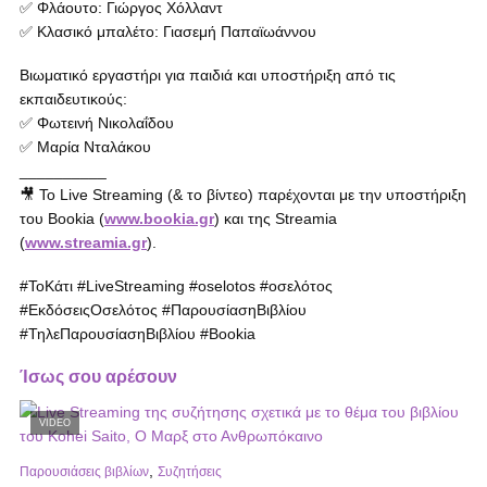
✅ Φλάουτο: Γιώργος Χόλλαντ
✅ Κλασικό μπαλέτο: Γιασεμή Παπαϊωάννου
Βιωματικό εργαστήρι για παιδιά και υποστήριξη από τις
εκπαιδευτικούς:
✅ Φωτεινή Νικολαΐδου
✅ Μαρία Νταλάκου
__________
🎥 Το Live Streaming (& το βίντεο) παρέχονται με την υποστήριξη
του Bookia (
www.bookia.gr
) και της Streamia
(
www.streamia.gr
).
#ΤοΚάτι #LiveStreaming #oselotos #οσελότος
#ΕκδόσειςΟσελότος #ΠαρουσίασηΒιβλίου
#ΤηλεΠαρουσίασηΒιβλίου #Bookia
Ίσως σου αρέσουν
VIDEO
,
Παρουσιάσεις βιβλίων
Συζητήσεις