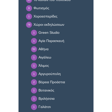
Φωτισμός
9
Χοροεσπερίδες
1
Χώροι εκδηλώσεων
78
Green Studio
1
Αγία Παρασκευή
1
Αθήνα
52
Αιγάλεω
1
Άλιμος
1
Αργυρούπολη
1
Βόρεια Προάστια
2
Βοτανικός
1
Βριλήσσια
1
Γαλάτσι
1