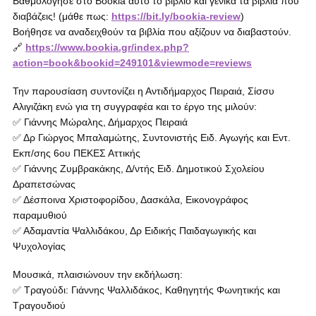
Βαθμολόγησε στο Bookia αυτό το βιβλίο και γενικά τα βιβλία που
διαβάζεις! (μάθε πως:
https://bit.ly/bookia-review
)
Βοήθησε να αναδειχθούν τα βιβλία που αξίζουν να διαβαστούν.
🔗
https://www.bookia.gr/index.php?
action=book&bookid=249101&viewmode=reviews
Την παρουσίαση συντονίζει η Αντιδήμαρχος Πειραιά, Σίσσυ
Αλιγιζάκη ενώ για τη συγγραφέα και το έργο της μιλούν:
✅ Γιάννης Μώραλης, Δήμαρχος Πειραιά
✅ Δρ Γιώργος Μπαλαμώτης, Συντονιστής Ειδ. Αγωγής και Εντ.
Εκπ/σης 6ου ΠΕΚΕΣ Αττικής
✅ Γιάννης Ζυμβρακάκης, Δ/ντής Ειδ. Δημοτικού Σχολείου
Δραπετσώνας
✅ Δέσποινα Χριστοφορίδου, Δασκάλα, Εικονογράφος
παραμυθιού
✅ Αδαμαντία Ψαλλιδάκου, Δρ Ειδικής Παιδαγωγικής και
Ψυχολογίας
Μουσικά, πλαισιώνουν την εκδήλωση:
✅ Τραγούδι: Γιάννης Ψαλλιδάκος, Καθηγητής Φωνητικής και
Τραγουδιού