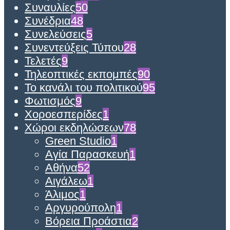
Συναυλίες
50
Συνέδρια
48
Συνελεύσεις
5
Συνεντεύξεις Τύπου
28
Τελετές
9
Τηλεοπτικές εκπομπές
90
Το κανάλι του πολιτικού
95
Φωτισμός
9
Χοροεσπερίδες
1
Χώροι εκδηλώσεων
78
Green Studio
1
Αγία Παρασκευή
1
Αθήνα
52
Αιγάλεω
1
Άλιμος
1
Αργυρούπολη
1
Βόρεια Προάστια
2