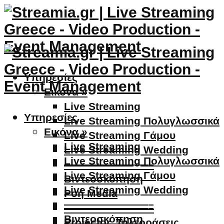
Υπηρεσίες
Εικόνα »
Live Streaming
Υπηρεσίες
Live Streaming Πολυγλωσσικά
Εικόνα »
Live Streaming Γάμου
Live Streaming
Live Streaming Wedding
Live Streaming Πολυγλωσσικά
————————–
Live Streaming Γάμου
Βιντεοσκόπηση
Live Streaming Wedding
Ροή Media
————————–
————————–
Βιντεοσκόπηση
Projector, Τηλεοράσεις,