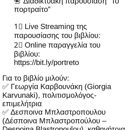
📇 Διαδικτυακή παρουσίαση “Το
πορτραίτο”
1⃣ Live Streaming της
παρουσίασης του βιβλίου:
2⃣ Online παραγγελία του
βιβλίου:
https://bit.ly/portreto
Για το βιβλίο μιλούν:
✅ Γεωργία Καρβουνάκη (Giorgia
Karvunaki), πολιτισμολόγος-
επιμελήτρια
✅ Δεσποινα Μπλαστροπουλου
(Δέσποινα Μπλαστροπούλου –
Despoina Blastropoulou), καθηγήτρια