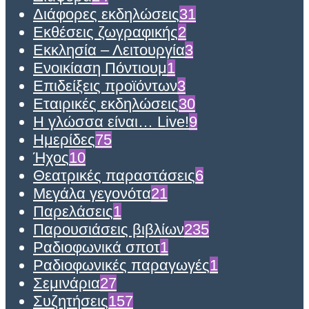
Διάφορες εκδηλώσεις
31
Εκθέσεις ζωγραφικής
2
Εκκλησία – Λειτουργία
3
Ενοικίαση Πόντιουμ
1
Επιδείξεις προϊόντων
3
Εταιρικές εκδηλώσεις
30
Η γλώσσα είναι… Live!
9
Ημερίδες
75
Ήχος
10
Θεατρικές παραστάσεις
6
Μεγάλα γεγονότα
21
Παρελάσεις
1
Παρουσιάσεις βιβλίων
235
Ραδιοφωνικά σποτ
1
Ραδιοφωνικές παραγωγές
1
Σεμινάρια
27
Συζητήσεις
157