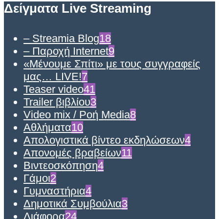
Δείγματα Live Streaming
– Streamia Blog
18
– Παροχή Internet
9
«Μένουμε Σπίτι» με τους συγγραφείς
μας… LIVE!
7
Teaser video
41
Trailer βιβλίου
3
Video mix / Ροή Media
8
Αθλήματα
10
Απολογιστικά βίντεο εκδηλώσεων
4
Απονομές βραβείων
11
Βιντεοσκόπηση
4
Γάμοι
2
Γυμναστήρια
4
Δημοτικά Συμβούλια
3
Διάφορα
24