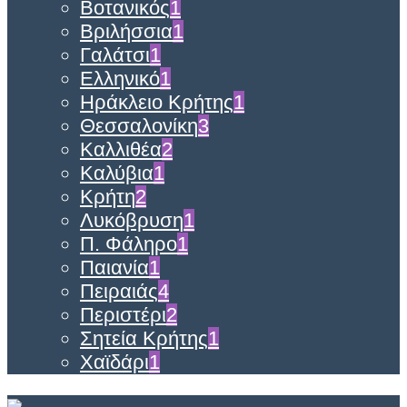
Βοτανικός
1
Βριλήσσια
1
Γαλάτσι
1
Ελληνικό
1
Ηράκλειο Κρήτης
1
Θεσσαλονίκη
3
Καλλιθέα
2
Καλύβια
1
Κρήτη
2
Λυκόβρυση
1
Π. Φάληρο
1
Παιανία
1
Πειραιάς
4
Περιστέρι
2
Σητεία Κρήτης
1
Χαϊδάρι
1