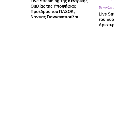
Live Streaming της Κεντρικής
Ομιλίας της Υποψήφιας
Το κανάλι 
Προέδρου του ΠΑΣΟΚ,
Live S
Νάντιας Γιαννακοπούλου
του Ευ
Αριστε