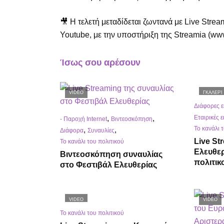
🎥 Η τελετή μεταδίδεται ζωντανά με Live Stre
Youtube, με την υποστήριξη της Streamia (www
Ίσως σου αρέσουν
VIDEO
ΓΚΑΛΕΡΊ
Διάφορες 
Εταιρικές 
,
,
- Παροχή Internet
Βιντεοσκόπηση
Το κανάλι 
,
,
Διάφορα
Συναυλίες
Live St
Το κανάλι του πολιτικού
Ελευθε
Βιντεοσκόπηση συναυλίας
πολιτι
στο Φεστιβάλ Ελευθερίας
VIDEO
VIDEO
Το κανάλι του πολιτικού