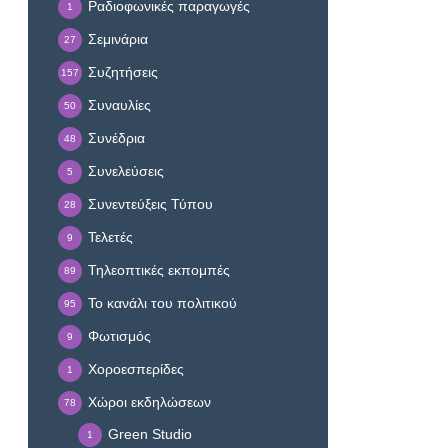
Ραδιοφωνικές παραγωγές
1
Σεμινάρια
27
Συζητήσεις
157
Συναυλίες
50
Συνέδρια
48
Συνελεύσεις
5
Συνεντεύξεις Τύπου
28
Τελετές
9
Τηλεοπτικές εκπομπές
89
Το κανάλι του πολιτικού
95
Φωτισμός
9
Χοροεσπερίδες
1
Χώροι εκδηλώσεων
78
Green Studio
1