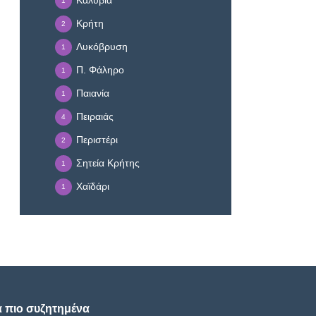
Καλύβια
1
Κρήτη
2
Λυκόβρυση
1
Π. Φάληρο
1
Παιανία
1
Πειραιάς
4
Περιστέρι
2
Σητεία Κρήτης
1
Χαϊδάρι
1
α πιο συζητημένα