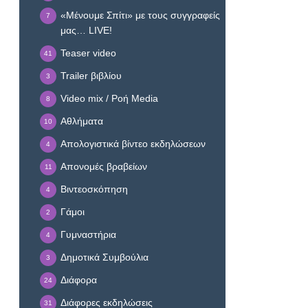
«Μένουμε Σπίτι» με τους συγγραφείς
7
μας… LIVE!
Teaser video
41
Trailer βιβλίου
3
Video mix / Ροή Media
8
Αθλήματα
10
Απολογιστικά βίντεο εκδηλώσεων
4
Απονομές βραβείων
11
Βιντεοσκόπηση
4
Γάμοι
2
Γυμναστήρια
4
Δημοτικά Συμβούλια
3
Διάφορα
24
Διάφορες εκδηλώσεις
31