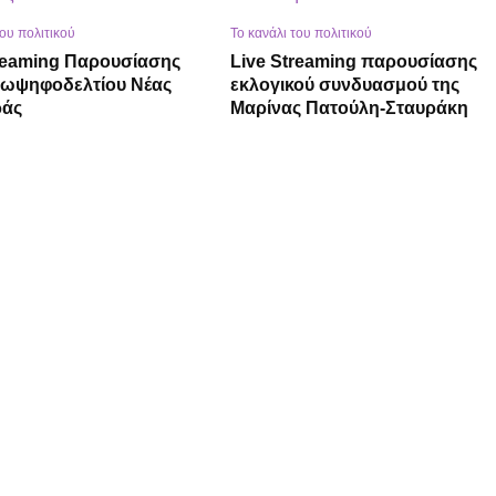
του πολιτικού
Το κανάλι του πολιτικού
treaming Παρουσίασης
Live Streaming παρουσίασης
ρωψηφοδελτίου Νέας
εκλογικού συνδυασμού της
ράς
Μαρίνας Πατούλη-Σταυράκη