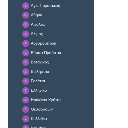
Αγία Παρασκευή
1
Αθήνα
52
Αιγάλεω
1
Άλιμος
1
Αργυρούπολη
1
Βόρεια Προάστια
2
Βοτανικός
1
Βριλήσσια
1
Γαλάτσι
1
Ελληνικό
1
Ηράκλειο Κρήτης
1
Θεσσαλονίκη
3
Καλλιθέα
2