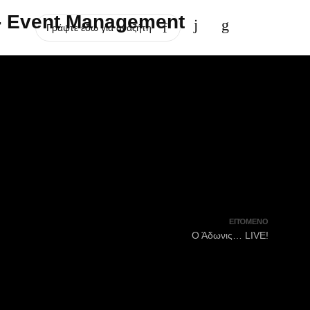
ΕΠΌΜΕΝΟ
Ο Άδωνις… LIVE!