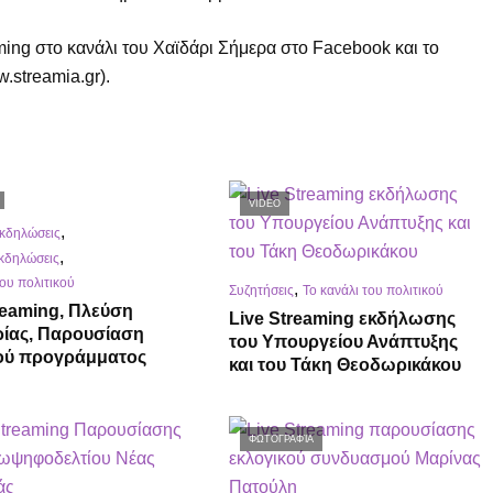
aming στο κανάλι του Χαϊδάρι Σήμερα στο Facebook και το
.streamia.gr).
VIDEO
,
εκδηλώσεις
,
εκδηλώσεις
του πολιτικού
,
Συζητήσεις
Το κανάλι του πολιτικού
reaming, Πλεύση
Live Streaming εκδήλωσης
ρίας, Παρουσίαση
του Υπουργείου Ανάπτυξης
κού προγράμματος
και του Τάκη Θεοδωρικάκου
ΦΩΤΟΓΡΑΦΊΑ