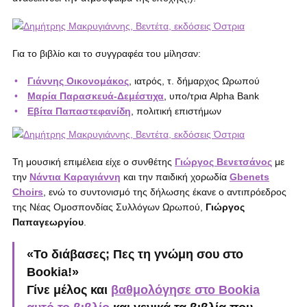
Για το βιβλίο και το συγγραφέα του μίλησαν:
Γιάννης Οικονομάκος
, ιατρός, τ. δήμαρχος Ωρωπού
Μαρία Παρασκευά-Δεμέστιχα
, υπο/τρια Alpha Bank
Εβίτα Παπαστεφανίδη
, πολιτική επιστήμων
Τη μουσική επιμέλεια είχε ο συνθέτης
Γιώργος Βενετσάνος
με
την
Νάντια Καραγιάννη
και την παιδική χορωδία
Gbenets
Choirs
, ενώ το συντονισμό της δήλωσης έκανε ο αντιπρόεδρος
της Νέας Ομοσπονδίας Συλλόγων Ωρωπού,
Γιώργος
Παπαγεωργίου
.
«Το διάβασες; Πες τη γνώμη σου στο
Bookia!»
Γίνε μέλος και
βαθμολόγησε στο Bookia