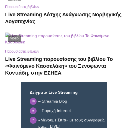
Παρουσιάσεις βιβλίων
Live Streaming Λέσχης Ανάγνωσης Νορβηγικής
Λογοτεχνίας
VIDEO
Παρουσιάσεις βιβλίων
Live Streaming παρουσίασης του βιβλίου Το
«Φαινόμενο Κασσελάκη» του Ξενοφώντα
Κοντιάδη, στην ΕΣΗΕΑ
Δείγματα Live Streaming
– Streamia Blog
18
– Παροχή Internet
9
«Μένουμε Σπίτι» με τους συγγραφείς
7
μας… LIVE!