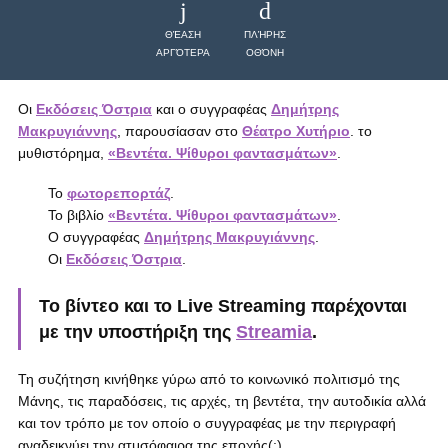
ΘΈΑΣΗ
ΠΛΉΡΗΣ
ΑΡΓΌΤΕΡΑ
ΟΘΌΝΗ
Οι
Εκδόσεις Όστρια
και ο συγγραφέας
Δημήτρης
Μακρυγιάννης
, παρουσίασαν στο
Θέατρο Χυτήριο
. το
μυθιστόρημα,
«Βεντέτα. Ψίθυροι φαντασμάτων»
.
Το
φωτορεπορτάζ
.
Το βιβλίο
«Βεντέτα. Ψίθυροι φαντασμάτων»
.
Ο συγγραφέας
Δημήτρης Μακρυγιάννης
.
Οι
Εκδόσεις Όστρια
.
Το
βίντεο
και το
Live Streaming
παρέχονται
με την υποστήριξη της
Streamia
.
Τη συζήτηση κινήθηκε γύρω από το κοινωνικό πολιτισμό της
Μάνης, τις παραδόσεις, τις αρχές, τη βεντέτα, την αυτοδικία αλλά
και τον τρόπο με τον οποίο ο συγγραφέας με την περιγραφή
αναδεικνύει την ατμσόφαιρα της εποχής(;).