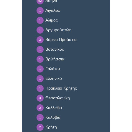
Αθήνα
52
Αιγάλεω
1
Άλιμος
1
Αργυρούπολη
1
Βόρεια Προάστια
2
Βοτανικός
1
Βριλήσσια
1
Γαλάτσι
1
Ελληνικό
1
Ηράκλειο Κρήτης
1
Θεσσαλονίκη
3
Καλλιθέα
2
Καλύβια
1
Κρήτη
2