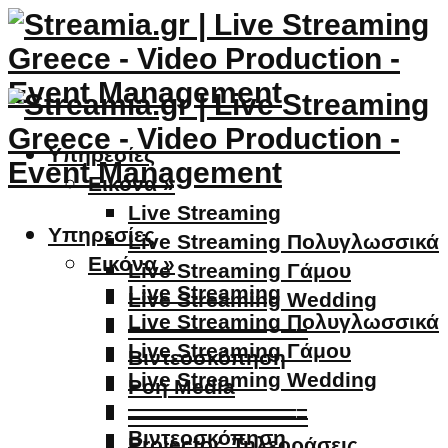
Υπηρεσίες
Εικόνα »
Live Streaming
Υπηρεσίες
Live Streaming Πολυγλωσσικά
Εικόνα »
Live Streaming Γάμου
Live Streaming
Live Streaming Wedding
Live Streaming Πολυγλωσσικά
————————–
Live Streaming Γάμου
Βιντεοσκόπηση
Live Streaming Wedding
Ροή Media
————————–
————————–
Βιντεοσκόπηση
Projector, Τηλεοράσεις,