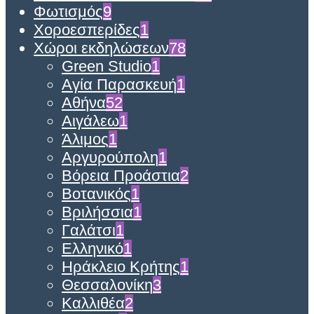
Φωτισμός
9
Χοροεσπερίδες
1
Χώροι εκδηλώσεων
78
Green Studio
1
Αγία Παρασκευή
1
Αθήνα
52
Αιγάλεω
1
Άλιμος
1
Αργυρούπολη
1
Βόρεια Προάστια
2
Βοτανικός
1
Βριλήσσια
1
Γαλάτσι
1
Ελληνικό
1
Ηράκλειο Κρήτης
1
Θεσσαλονίκη
3
Καλλιθέα
2