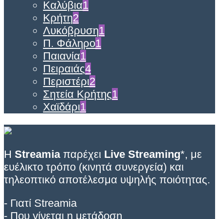
Καλύβια
1
Κρήτη
2
Λυκόβρυση
1
Π. Φάληρο
1
Παιανία
1
Πειραιάς
4
Περιστέρι
2
Σητεία Κρήτης
1
Χαϊδάρι
1
Η
Streamia
παρέχει
Live Streaming
*, με
ευέλικτο τρόπο (κινητά συνεργεία) και
τηλεοπτικό αποτέλεσμα υψηλής ποιότητας.
- Γιατί Streamia
- Που γίνεται η μετάδοση