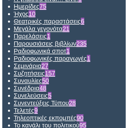
Ημερίδες
75
Ήχος
10
Θεατρικές παραστάσεις
6
Μεγάλα γεγονότα
21
Παρελάσεις
1
Παρουσιάσεις βιβλίων
235
Ραδιοφωνικά σποτ
1
Ραδιοφωνικές παραγωγές
1
Σεμινάρια
27
Συζητήσεις
157
Συναυλίες
50
Συνέδρια
48
Συνελεύσεις
5
Συνεντεύξεις Τύπου
28
Τελετές
9
Τηλεοπτικές εκπομπές
90
Το κανάλι του πολιτικού
95