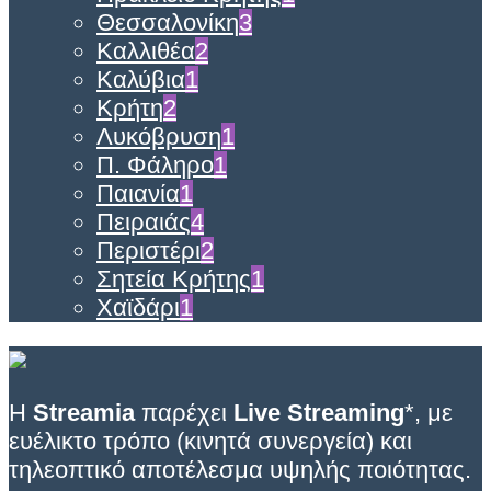
Θεσσαλονίκη
3
Καλλιθέα
2
Καλύβια
1
Κρήτη
2
Λυκόβρυση
1
Π. Φάληρο
1
Παιανία
1
Πειραιάς
4
Περιστέρι
2
Σητεία Κρήτης
1
Χαϊδάρι
1
Η
Streamia
παρέχει
Live Streaming
*, με
ευέλικτο τρόπο (κινητά συνεργεία) και
τηλεοπτικό αποτέλεσμα υψηλής ποιότητας.