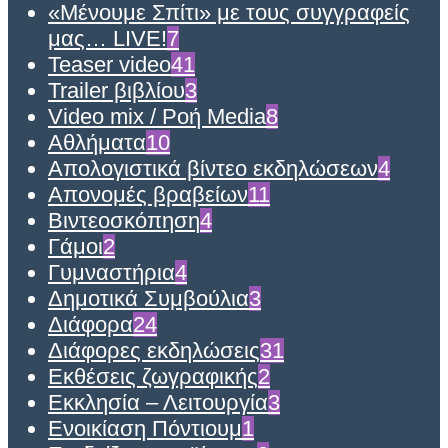
«Μένουμε Σπίτι» με τους συγγραφείς
μας… LIVE!
7
Teaser video
41
Trailer βιβλίου
3
Video mix / Ροή Media
8
Αθλήματα
10
Απολογιστικά βίντεο εκδηλώσεων
4
Απονομές βραβείων
11
Βιντεοσκόπηση
4
Γάμοι
2
Γυμναστήρια
4
Δημοτικά Συμβούλια
3
Διάφορα
24
Διάφορες εκδηλώσεις
31
Εκθέσεις ζωγραφικής
2
Εκκλησία – Λειτουργία
3
Ενοικίαση Πόντιουμ
1