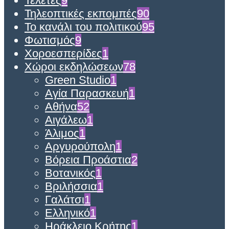
Τελετές
9
Τηλεοπτικές εκπομπές
90
Το κανάλι του πολιτικού
95
Φωτισμός
9
Χοροεσπερίδες
1
Χώροι εκδηλώσεων
78
Green Studio
1
Αγία Παρασκευή
1
Αθήνα
52
Αιγάλεω
1
Άλιμος
1
Αργυρούπολη
1
Βόρεια Προάστια
2
Βοτανικός
1
Βριλήσσια
1
Γαλάτσι
1
Ελληνικό
1
Ηράκλειο Κρήτης
1