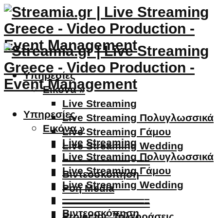
Υπηρεσίες
Εικόνα »
Live Streaming
Υπηρεσίες
Live Streaming Πολυγλωσσικά
Εικόνα »
Live Streaming Γάμου
Live Streaming
Live Streaming Wedding
Live Streaming Πολυγλωσσικά
————————–
Live Streaming Γάμου
Βιντεοσκόπηση
Live Streaming Wedding
Ροή Media
————————–
————————–
Βιντεοσκόπηση
Projector, Τηλεοράσεις,