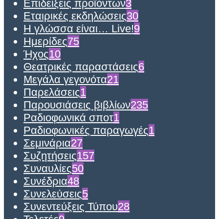
Επιδείξεις προϊόντων
3
Εταιρικές εκδηλώσεις
30
Η γλώσσα είναι… Live!
9
Ημερίδες
75
Ήχος
10
Θεατρικές παραστάσεις
6
Μεγάλα γεγονότα
21
Παρελάσεις
1
Παρουσιάσεις βιβλίων
235
Ραδιοφωνικά σποτ
1
Ραδιοφωνικές παραγωγές
1
Σεμινάρια
27
Συζητήσεις
157
Συναυλίες
50
Συνέδρια
48
Συνελεύσεις
5
Συνεντεύξεις Τύπου
28