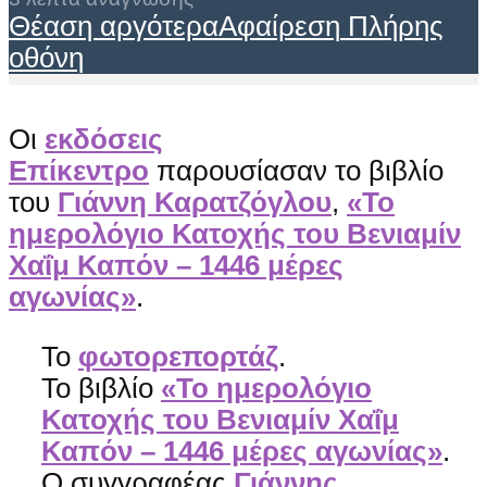
Θέαση αργότερα
Αφαίρεση
Πλήρης
οθόνη
Οι
εκδόσεις
Επίκεντρο
παρουσίασαν το βιβλίο
του
Γιάννη Καρατζόγλου
,
«Το
ημερολόγιο Κατοχής του Βενιαμίν
Χαΐμ Καπόν – 1446 μέρες
αγωνίας»
.
Το
φωτορεπορτάζ
.
Το βιβλίο
«Το ημερολόγιο
Κατοχής του Βενιαμίν Χαΐμ
Καπόν – 1446 μέρες αγωνίας»
.
O συγγραφέας
Γιάννης