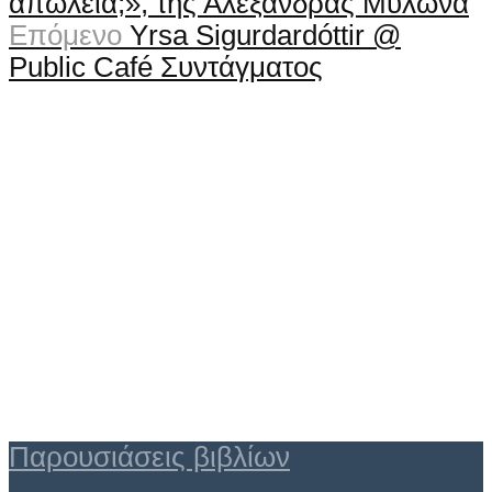
απώλεια;», της Αλεξάνδρας Μυλωνά
Επόμενο
Yrsa Sigurdardóttir @
Public Café Συντάγματος
Παρουσιάσεις βιβλίων