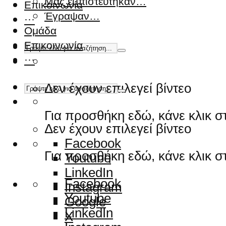
Μας εμπιστεύτηκαν…
Επικοινωνία
Έγραψαν…
···
Ομάδα
Επικοινωνία
···
Δεν έχουν επιλεγεί βίντεο
Για προσθήκη εδώ, κάνε κλικ 
Δεν έχουν επιλεγεί βίντεο
Facebook
Για προσθήκη εδώ, κάνε κλικ 
Youtube
LinkedIn
Facebook
Instagram
Youtube
Google
LinkedIn
X