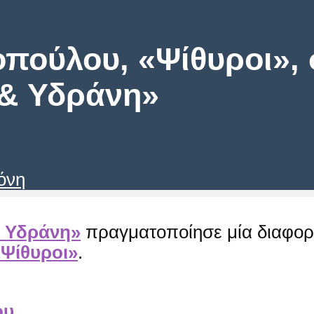
ούλου, «Ψίθυροι», σ
 & Υδράνη»
όνη
& Υδράνη»
πραγματοποίησε μία διαφορε
«Ψίθυροι»
.
ου
.