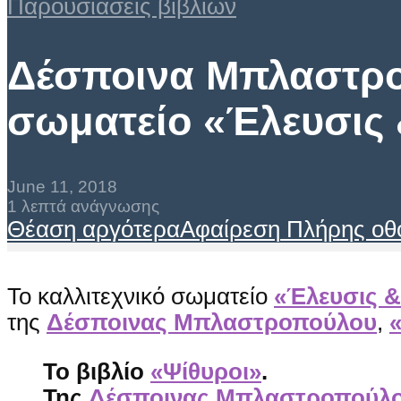
Παρουσιάσεις βιβλίων
Δέσποινα Μπλαστροπ
σωματείο «Έλευσις
June 11, 2018
1 λεπτά ανάγνωσης
Θέαση αργότερα
Αφαίρεση
Πλήρης οθ
Το καλλιτεχνικό σωματείο
«Έλευσις 
της
Δέσποινας Μπλαστροπούλου
,
Το βιβλίο
«Ψίθυροι»
.
Της
Δέσποινας Μπλαστροπούλ