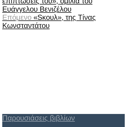
επιπτώσεις του», ομιλία του
Ευάγγελου Βενιζέλου
Επόμενο
«Sκουλ», της Τίνας
Κωνσταντάτου
Παρουσιάσεις βιβλίων