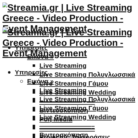
Υπηρεσίες
Εικόνα »
Live Streaming
Υπηρεσίες
Live Streaming Πολυγλωσσικά
Εικόνα »
Live Streaming Γάμου
Live Streaming
Live Streaming Wedding
Live Streaming Πολυγλωσσικά
————————–
Live Streaming Γάμου
Βιντεοσκόπηση
Live Streaming Wedding
Ροή Media
————————–
————————–
Βιντεοσκόπηση
Projector, Τηλεοράσεις,