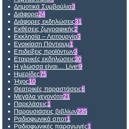
Δημοτικά Συμβούλια
3
Διάφορα
24
Διάφορες εκδηλώσεις
31
Εκθέσεις ζωγραφικής
2
Εκκλησία – Λειτουργία
3
Ενοικίαση Πόντιουμ
1
Επιδείξεις προϊόντων
3
Εταιρικές εκδηλώσεις
30
Η γλώσσα είναι… Live!
9
Ημερίδες
75
Ήχος
10
Θεατρικές παραστάσεις
6
Μεγάλα γεγονότα
21
Παρελάσεις
1
Παρουσιάσεις βιβλίων
235
Ραδιοφωνικά σποτ
1
Ραδιοφωνικές παραγωγές
1