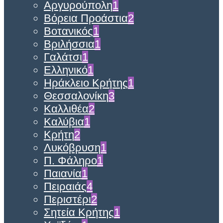
Αργυρούπολη
1
Βόρεια Προάστια
2
Βοτανικός
1
Βριλήσσια
1
Γαλάτσι
1
Ελληνικό
1
Ηράκλειο Κρήτης
1
Θεσσαλονίκη
3
Καλλιθέα
2
Καλύβια
1
Κρήτη
2
Λυκόβρυση
1
Π. Φάληρο
1
Παιανία
1
Πειραιάς
4
Περιστέρι
2
Σητεία Κρήτης
1