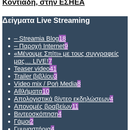
Κοντιάδη, στην ΕΣΗΕΑ
Δείγματα Live Streaming
– Streamia Blog
18
– Παροχή Internet
9
«Μένουμε Σπίτι» με τους συγγραφείς
μας… LIVE!
7
Teaser video
41
Trailer βιβλίου
3
Video mix / Ροή Media
8
Αθλήματα
10
Απολογιστικά βίντεο εκδηλώσεων
4
Απονομές βραβείων
11
Βιντεοσκόπηση
4
Γάμοι
2
Γυμναστήρια
4