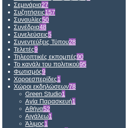
Σεμινάρια
27
Συζητήσεις
157
Συναυλίες
50
Συνέδρια
48
Συνελεύσεις
5
Συνεντεύξεις Τύπου
28
Τελετές
9
Τηλεοπτικές εκπομπές
90
Το κανάλι του πολιτικού
95
Φωτισμός
9
Χοροεσπερίδες
1
Χώροι εκδηλώσεων
78
Green Studio
1
Αγία Παρασκευή
1
Αθήνα
52
Αιγάλεω
1
Άλιμος
1