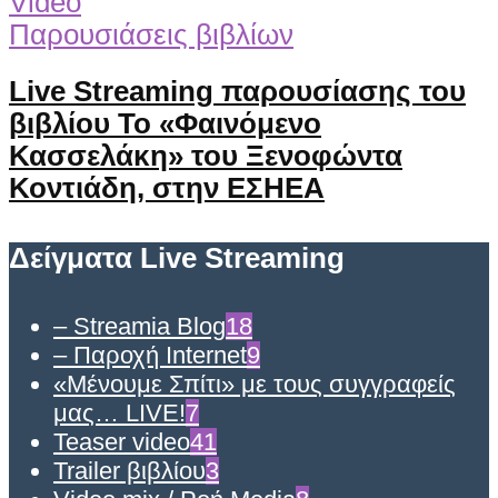
Video
Παρουσιάσεις βιβλίων
Live Streaming παρουσίασης του
βιβλίου Το «Φαινόμενο
Κασσελάκη» του Ξενοφώντα
Κοντιάδη, στην ΕΣΗΕΑ
Δείγματα Live Streaming
– Streamia Blog
18
– Παροχή Internet
9
«Μένουμε Σπίτι» με τους συγγραφείς
μας… LIVE!
7
Teaser video
41
Trailer βιβλίου
3