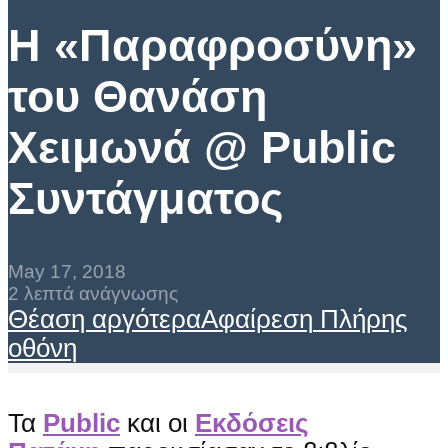
Η «Παραφροσύνη»
του Θανάση
Χειμωνά @ Public
Συντάγματος
May 17, 2018
2 λεπτά ανάγνωσης
Θέαση αργότερα
Αφαίρεση
Πλήρης
οθόνη
Τα
Public
και οι
Εκδόσεις