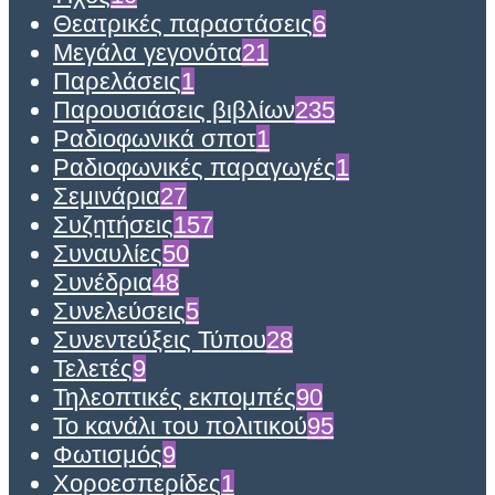
Θεατρικές παραστάσεις
6
Μεγάλα γεγονότα
21
Παρελάσεις
1
Παρουσιάσεις βιβλίων
235
Ραδιοφωνικά σποτ
1
Ραδιοφωνικές παραγωγές
1
Σεμινάρια
27
Συζητήσεις
157
Συναυλίες
50
Συνέδρια
48
Συνελεύσεις
5
Συνεντεύξεις Τύπου
28
Τελετές
9
Τηλεοπτικές εκπομπές
90
Το κανάλι του πολιτικού
95
Φωτισμός
9
Χοροεσπερίδες
1