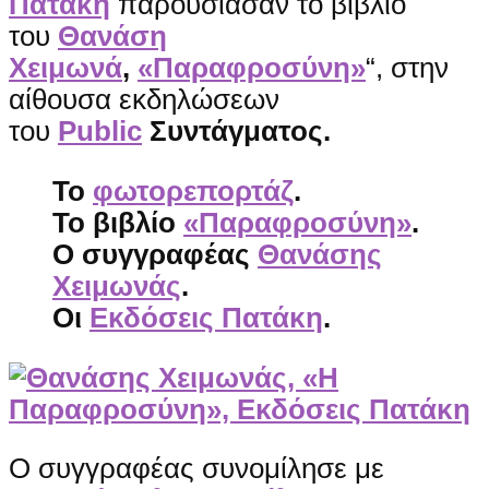
Πατάκη
παρουσίασαν το βιβλίο
του
Θανάση
Χειμωνά
,
«Παραφροσύνη»
“, στην
αίθουσα εκδηλώσεων
του
Public
Συντάγματος.
Το
φωτορεπορτάζ
.
Το βιβλίο
«Παραφροσύνη»
.
Ο συγγραφέας
Θανάσης
Χειμωνάς
.
Οι
Εκδόσεις Πατάκη
.
Ο συγγραφέας συνομίλησε με