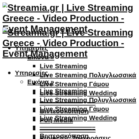
Υπηρεσίες
Εικόνα »
Live Streaming
Υπηρεσίες
Live Streaming Πολυγλωσσικά
Εικόνα »
Live Streaming Γάμου
Live Streaming
Live Streaming Wedding
Live Streaming Πολυγλωσσικά
————————–
Live Streaming Γάμου
Βιντεοσκόπηση
Live Streaming Wedding
Ροή Media
————————–
————————–
Βιντεοσκόπηση
Projector, Τηλεοράσεις,