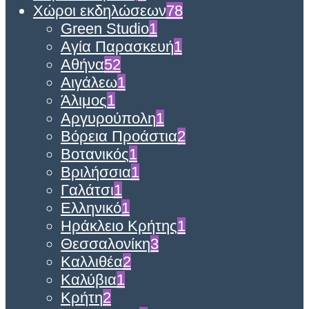
Χώροι εκδηλώσεων
78
Green Studio
1
Αγία Παρασκευή
1
Αθήνα
52
Αιγάλεω
1
Άλιμος
1
Αργυρούπολη
1
Βόρεια Προάστια
2
Βοτανικός
1
Βριλήσσια
1
Γαλάτσι
1
Ελληνικό
1
Ηράκλειο Κρήτης
1
Θεσσαλονίκη
3
Καλλιθέα
2
Καλύβια
1
Κρήτη
2