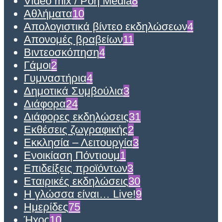
Video mix / Ροή Media
8
Αθλήματα
10
Απολογιστικά βίντεο εκδηλώσεων
4
Απονομές βραβείων
11
Βιντεοσκόπηση
4
Γάμοι
2
Γυμναστήρια
4
Δημοτικά Συμβούλια
3
Διάφορα
24
Διάφορες εκδηλώσεις
31
Εκθέσεις ζωγραφικής
2
Εκκλησία – Λειτουργία
3
Ενοικίαση Πόντιουμ
1
Επιδείξεις προϊόντων
3
Εταιρικές εκδηλώσεις
30
Η γλώσσα είναι… Live!
9
Ημερίδες
75
Ήχος
10