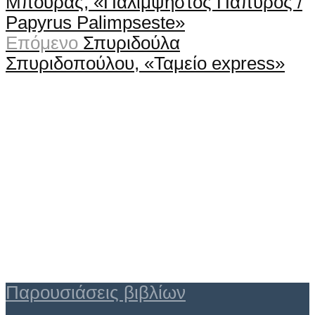
Μπούρας, «Παλίμψηστος Πάπυρος /
Papyrus Palimpseste»
Επόμενο
Σπυριδούλα
Σπυριδοπούλου, «Ταμείο express»
Παρουσιάσεις βιβλίων