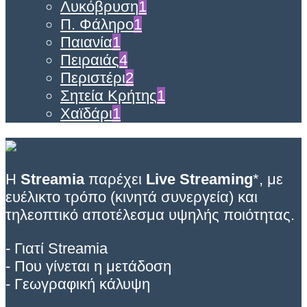
Λυκόβρυση
1
Π. Φάληρο
1
Παιανία
1
Πειραιάς
4
Περιστέρι
2
Σητεία Κρήτης
1
Χαϊδάρι
1
Η
Streamia
παρέχει
Live Streaming
*, με
ευέλικτο τρόπο (κινητά συνεργεία) και
τηλεοπτικό αποτέλεσμα υψηλής ποιότητας.
- Γιατί Streamia
- Που γίνεται η μετάδοση
- Γεωγραφική κάλυψη