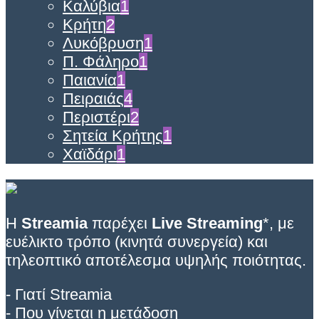
Καλύβια
1
Κρήτη
2
Λυκόβρυση
1
Π. Φάληρο
1
Παιανία
1
Πειραιάς
4
Περιστέρι
2
Σητεία Κρήτης
1
Χαϊδάρι
1
Η
Streamia
παρέχει
Live Streaming
*, με
ευέλικτο τρόπο (κινητά συνεργεία) και
τηλεοπτικό αποτέλεσμα υψηλής ποιότητας.
- Γιατί Streamia
- Που γίνεται η μετάδοση