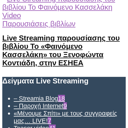
Video
Παρουσιάσεις βιβλίων
Live Streaming παρουσίασης του
βιβλίου Το «Φαινόμενο
Κασσελάκη» του Ξενοφώντα
Κοντιάδη, στην ΕΣΗΕΑ
Δείγματα Live Streaming
– Streamia Blog
18
– Παροχή Internet
9
«Μένουμε Σπίτι» με τους συγγραφείς
μας… LIVE!
7