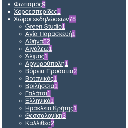
Φωτισμός
9
Χοροεσπερίδες
1
Χώροι εκδηλώσεων
78
Green Studio
1
Αγία Παρασκευή
1
Αθήνα
52
Αιγάλεω
1
Άλιμος
1
Αργυρούπολη
1
Βόρεια Προάστια
2
Βοτανικός
1
Βριλήσσια
1
Γαλάτσι
1
Ελληνικό
1
Ηράκλειο Κρήτης
1
Θεσσαλονίκη
3
Καλλιθέα
2