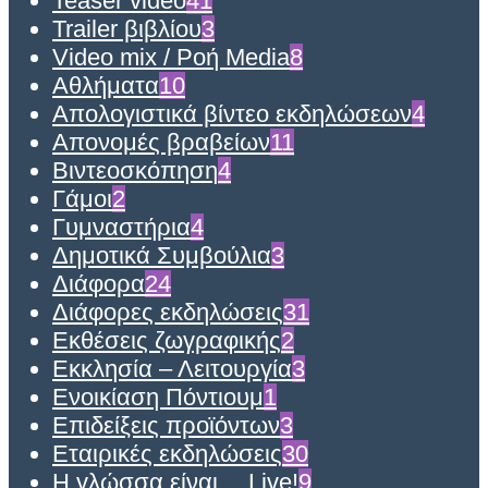
Teaser video
41
Trailer βιβλίου
3
Video mix / Ροή Media
8
Αθλήματα
10
Απολογιστικά βίντεο εκδηλώσεων
4
Απονομές βραβείων
11
Βιντεοσκόπηση
4
Γάμοι
2
Γυμναστήρια
4
Δημοτικά Συμβούλια
3
Διάφορα
24
Διάφορες εκδηλώσεις
31
Εκθέσεις ζωγραφικής
2
Εκκλησία – Λειτουργία
3
Ενοικίαση Πόντιουμ
1
Επιδείξεις προϊόντων
3
Εταιρικές εκδηλώσεις
30
Η γλώσσα είναι… Live!
9