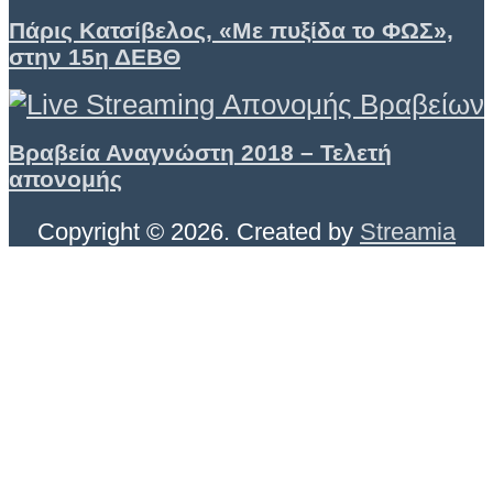
Πάρις Κατσίβελος, «Με πυξίδα το ΦΩΣ»,
στην 15η ΔΕΒΘ
Βραβεία Αναγνώστη 2018 – Τελετή
απονομής
Copyright © 2026. Created by
Streamia