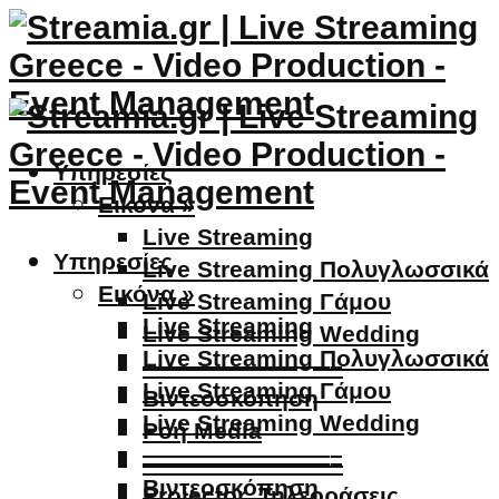
Υπηρεσίες
Εικόνα »
Live Streaming
Υπηρεσίες
Live Streaming Πολυγλωσσικά
Εικόνα »
Live Streaming Γάμου
Live Streaming
Live Streaming Wedding
Live Streaming Πολυγλωσσικά
————————–
Live Streaming Γάμου
Βιντεοσκόπηση
Live Streaming Wedding
Ροή Media
————————–
————————–
Βιντεοσκόπηση
Projector, Τηλεοράσεις,