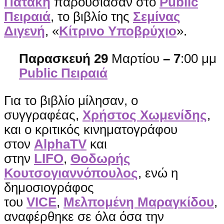
Πατάκη
παρουσίασαν στο
Public
Πειραιά
, το βιβλίο της
Σεμίνας
Διγενή
, «
Κίτρινο Υποβρύχιο
».
Παρασκευή 29
Μαρτίου
–
7
:00 μμ
Public Πειραιά
Για το βιβλίο μίλησαν, ο
συγγραφέας,
Χρήστος Χωμενίδης
,
και ο κριτικός κινηματογράφου
στον
AlphaTV
και
στην
LIFO
,
Θοδωρής
Κουτσογιαννόπουλος
, ενώ η
δημοσιογράφος
του
VICE
,
Μελπομένη Μαραγκίδου
,
αναφέρθηκε σε όλα όσα την