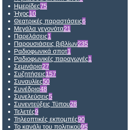
Ημερίδες
75
Ήχος
10
Θεατρικές παραστάσεις
6
Μεγάλα γεγονότα
21
Παρελάσεις
1
Παρουσιάσεις βιβλίων
235
Ραδιοφωνικά σποτ
1
Ραδιοφωνικές παραγωγές
1
Σεμινάρια
27
Συζητήσεις
157
Συναυλίες
50
Συνέδρια
48
Συνελεύσεις
5
Συνεντεύξεις Τύπου
28
Τελετές
9
Τηλεοπτικές εκπομπές
90
Το κανάλι του πολιτικού
95