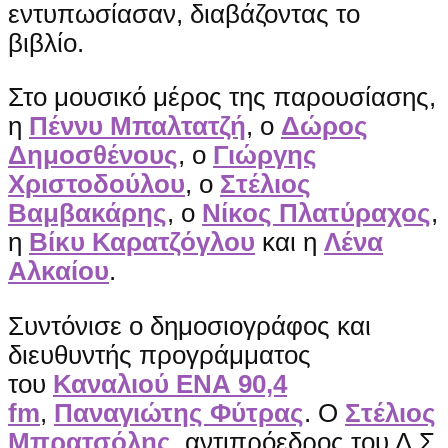
εντυπωσίασαν, διαβάζοντας το
βιβλίο.
Στο μουσικό μέρος της παρουσίασης,
η
Πέννυ Μπαλτατζή
, ο
Δώρος
Δημοσθένους
, ο
Γιώργης
Χριστοδούλου
, ο
Στέλιος
Βαμβακάρης
, ο
Νίκος Πλατύραχος
,
η
Βίκυ Καρατζόγλου
και η
Λένα
Αλκαίου
.
Συντόνισε ο δημοσιογράφος και
διευθυντής προγράμματος
του
Καναλιού ΕΝΑ 90,4
fm
,
Παναγιώτης Φύτρας
. Ο
Στέλιος
Μπρατσόλης
, αντιπρόεδρος του Δ.Σ