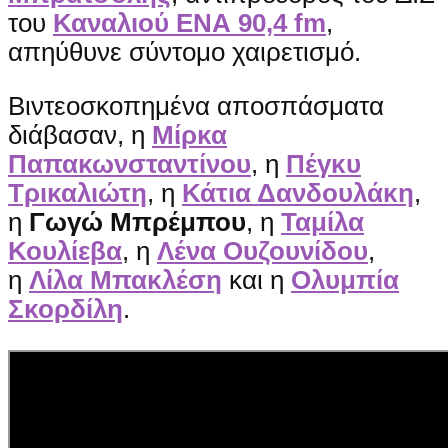
του
Καναλιού ΕΝΑ 90,4 fm
,
απηύθυνε σύντομο χαιρετισμό.
Βιντεοσκοπημένα αποσπάσματα
διάβασαν, η
Μίρκα
Παπακωνσταντίνου
, η
Πέγκυ
Τρικαλιώτη
, η
Κάτια Δανδουλάκη
,
η
Γωγώ Μπρέμπου
, η
Ταμίλα
Κουλίεβα
, η
Λένα Ουζουνίδου
,
η
Λίλα Μπακλέση
και η
Ολυμπία
Σκορδίλη
.