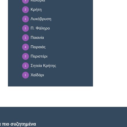
Καλύβια
1
Κρήτη
2
Λυκόβρυση
1
Π. Φάληρο
1
Παιανία
1
Πειραιάς
4
Περιστέρι
2
Σητεία Κρήτης
1
Χαϊδάρι
1
α πιο συζητημένα