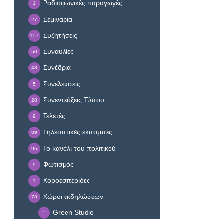
Ραδιοφωνικές παραγωγές
1
Σεμινάρια
27
Συζητήσεις
157
Συναυλίες
50
Συνέδρια
48
Συνελεύσεις
5
Συνεντεύξεις Τύπου
28
Τελετές
9
Τηλεοπτικές εκπομπές
89
Το κανάλι του πολιτικού
95
Φωτισμός
9
Χοροεσπερίδες
1
Χώροι εκδηλώσεων
78
Green Studio
1