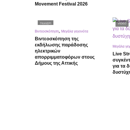
Movement Festival 2026
ΓΚΑΛΕΡΊ
VIDEO
,
Βιντεοσκόπηση
Μεγάλα γεγονότα
Βιντεοσκόπηση της
εκδήλωσης παράδοσης
Μεγάλα γε
ηλεκτρικών
Live St
απορριμματοφόρων στους
συγκέν
Δήμους της Αττικής
για τα 
δυστύχ