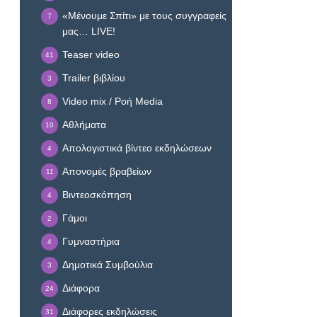
«Μένουμε Σπίτι» με τους συγγραφείς
7
μας… LIVE!
Teaser video
41
Trailer βιβλίου
3
Video mix / Ροή Media
8
Αθλήματα
10
Απολογιστικά βίντεο εκδηλώσεων
4
Απονομές βραβείων
11
Βιντεοσκόπηση
4
Γάμοι
2
Γυμναστήρια
4
Δημοτικά Συμβούλια
3
Διάφορα
24
Διάφορες εκδηλώσεις
31