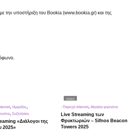
 με την υποστήριξη του Bookia (www.bookia.gr) και της
ξόφωνο.
VIDEO
,
,
,
nternet
Ημερίδες
- Παροχή Internet
Μεγάλα γεγονότα
,
γονότα
Συζητήσεις
Live Streaming των
Φρυκτωριών – Sifnos Beacon
reaming «Διάλογοι της
Towers 2025
υ 2025»