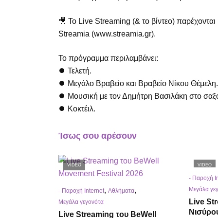
🎥 Το Live Streaming (& το βίντεο) παρέχονται
Streamia (www.streamia.gr).
Το πρόγραμμα περιλαμβάνει:
⏺ Τελετή.
⏺ Μεγάλο Βραβείο και Βραβείο Νίκου Θέμελη.
⏺ Μουσική με τον Δημήτρη Βασιλάκη στο σα
⏺ Κοκτέιλ.
Ίσως σου αρέσουν
VIDEO
VIDEO
- Παροχή I
Μεγάλα γε
,
,
- Παροχή Internet
Αθλήματα
Live St
Μεγάλα γεγονότα
Νισύρο
Live Streaming του BeWell