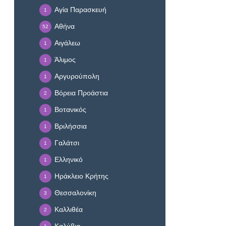
Αγία Παρασκευή
1
Αθήνα
52
Αιγάλεω
1
Άλιμος
1
Αργυρούπολη
1
Βόρεια Προάστια
2
Βοτανικός
1
Βριλήσσια
1
Γαλάτσι
1
Ελληνικό
1
Ηράκλειο Κρήτης
1
Θεσσαλονίκη
3
Καλλιθέα
2