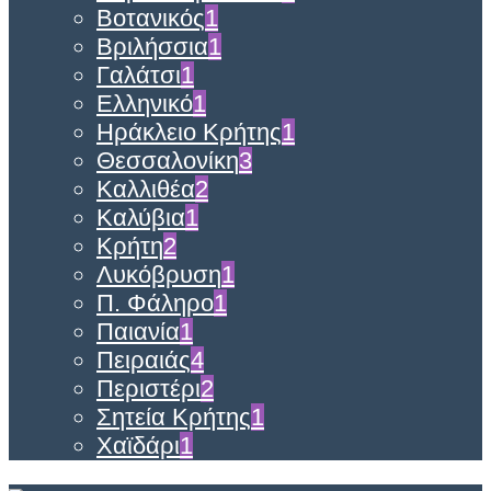
Βοτανικός
1
Βριλήσσια
1
Γαλάτσι
1
Ελληνικό
1
Ηράκλειο Κρήτης
1
Θεσσαλονίκη
3
Καλλιθέα
2
Καλύβια
1
Κρήτη
2
Λυκόβρυση
1
Π. Φάληρο
1
Παιανία
1
Πειραιάς
4
Περιστέρι
2
Σητεία Κρήτης
1
Χαϊδάρι
1