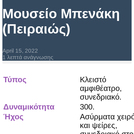
Μουσείο Μπενάκη
(Πειραιώς)
April 15, 2022
1 λεπτά ανάγνωσης
Τύπος
Κλειστό
αμφιθέατρο,
συνεδριακό.
Δυναμικότητα
300.
Ήχος
Ασύρματα χειρ
και ψείρες,