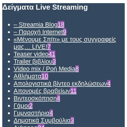
Δείγματα Live Streaming
– Streamia Blog
18
– Παροχή Internet
9
«Μένουμε Σπίτι» με τους συγγραφείς
μας… LIVE!
7
Teaser video
41
Trailer βιβλίου
3
Video mix / Ροή Media
8
Αθλήματα
10
Απολογιστικά βίντεο εκδηλώσεων
4
Απονομές βραβείων
11
Βιντεοσκόπηση
4
Γάμοι
2
Γυμναστήρια
4
Δημοτικά Συμβούλια
3