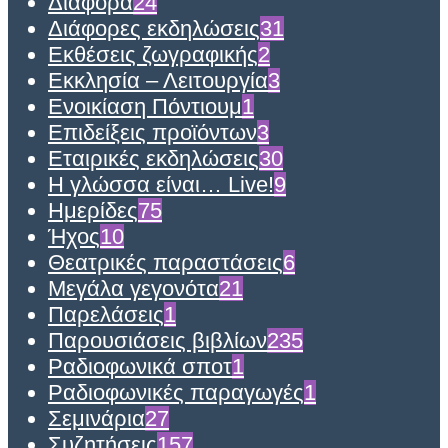
Διάφορα
24
Διάφορες εκδηλώσεις
31
Εκθέσεις ζωγραφικής
2
Εκκλησία – Λειτουργία
3
Ενοικίαση Πόντιουμ
1
Επιδείξεις προϊόντων
3
Εταιρικές εκδηλώσεις
30
Η γλώσσα είναι… Live!
9
Ημερίδες
75
Ήχος
10
Θεατρικές παραστάσεις
6
Μεγάλα γεγονότα
21
Παρελάσεις
1
Παρουσιάσεις βιβλίων
235
Ραδιοφωνικά σποτ
1
Ραδιοφωνικές παραγωγές
1
Σεμινάρια
27
Συζητήσεις
157