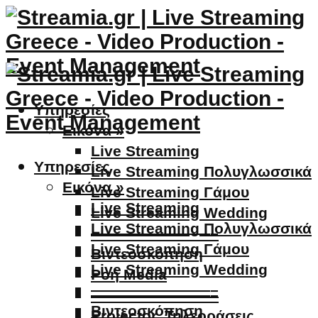
Υπηρεσίες
Εικόνα »
Live Streaming
Υπηρεσίες
Live Streaming Πολυγλωσσικά
Εικόνα »
Live Streaming Γάμου
Live Streaming
Live Streaming Wedding
Live Streaming Πολυγλωσσικά
————————–
Live Streaming Γάμου
Βιντεοσκόπηση
Live Streaming Wedding
Ροή Media
————————–
————————–
Βιντεοσκόπηση
Projector, Τηλεοράσεις,