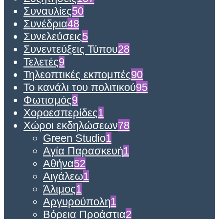
Συναυλίες
50
Συνέδρια
48
Συνελεύσεις
5
Συνεντεύξεις Τύπου
28
Τελετές
9
Τηλεοπτικές εκπομπές
90
Το κανάλι του πολιτικού
95
Φωτισμός
9
Χοροεσπερίδες
1
Χώροι εκδηλώσεων
78
Green Studio
1
Αγία Παρασκευή
1
Αθήνα
52
Αιγάλεω
1
Άλιμος
1
Αργυρούπολη
1
Βόρεια Προάστια
2