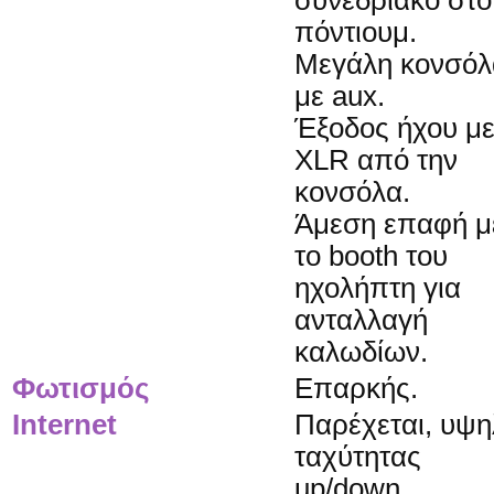
συνεδριακό στο
πόντιουμ.
Μεγάλη κονσόλ
με aux.
Έξοδος ήχου μ
XLR από την
κονσόλα.
Άμεση επαφή μ
το booth του
ηχολήπτη για
ανταλλαγή
καλωδίων.
Φωτισμός
Επαρκής.
Internet
Παρέχεται, υψη
ταχύτητας
up/down.