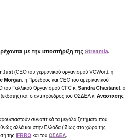
ρέχονται με την υποστήριξη της
Streamia
.
r Just
(CEO του γερμανικού οργανισμού VGWort), η
ne Morgan
, η Πρόεδρος και CEO του αμερικανικού
O του Γαλλικού Οργανισμού CFC κ.
Sandra Chastanet
, ο
, (εκδότης) και ο αντιπρόεδρος του ΟΣΔΕΛ κ.
Αναστάσης
παρουσιαστούν συνοπτικά τα μεγάλα ζητήματα που
θνώς αλλά και στην Ελλάδα (ιδίως στο χώρο της
άση της
IFRRO
και του
ΟΣΔΕΛ
.