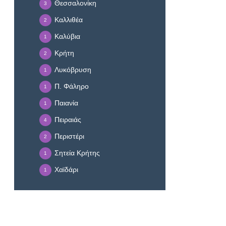
Θεσσαλονίκη
3
Καλλιθέα
2
Καλύβια
1
Κρήτη
2
Λυκόβρυση
1
Π. Φάληρο
1
Παιανία
1
Πειραιάς
4
Περιστέρι
2
Σητεία Κρήτης
1
Χαϊδάρι
1