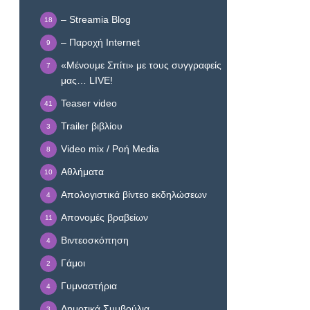
– Streamia Blog
18
– Παροχή Internet
9
«Μένουμε Σπίτι» με τους συγγραφείς
7
μας… LIVE!
Teaser video
41
Trailer βιβλίου
3
Video mix / Ροή Media
8
Αθλήματα
10
Απολογιστικά βίντεο εκδηλώσεων
4
Απονομές βραβείων
11
Βιντεοσκόπηση
4
Γάμοι
2
Γυμναστήρια
4
Δημοτικά Συμβούλια
3