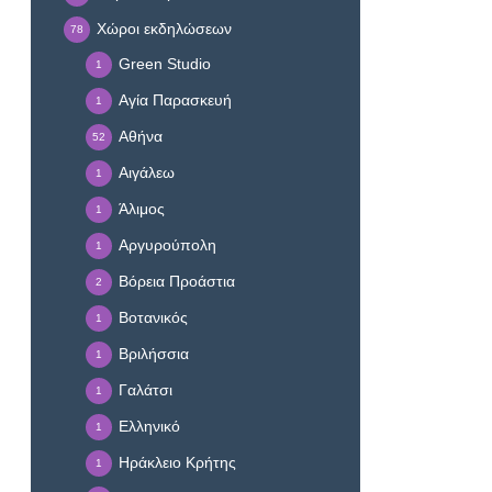
Χώροι εκδηλώσεων
78
Green Studio
1
Αγία Παρασκευή
1
Αθήνα
52
Αιγάλεω
1
Άλιμος
1
Αργυρούπολη
1
Βόρεια Προάστια
2
Βοτανικός
1
Βριλήσσια
1
Γαλάτσι
1
Ελληνικό
1
Ηράκλειο Κρήτης
1