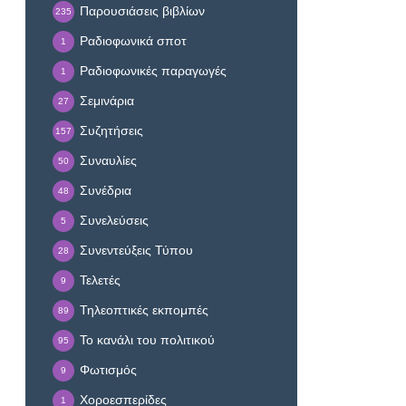
Παρουσιάσεις βιβλίων
235
Ραδιοφωνικά σποτ
1
Ραδιοφωνικές παραγωγές
1
Σεμινάρια
27
Συζητήσεις
157
Συναυλίες
50
Συνέδρια
48
Συνελεύσεις
5
Συνεντεύξεις Τύπου
28
Τελετές
9
Τηλεοπτικές εκπομπές
89
Το κανάλι του πολιτικού
95
Φωτισμός
9
Χοροεσπερίδες
1