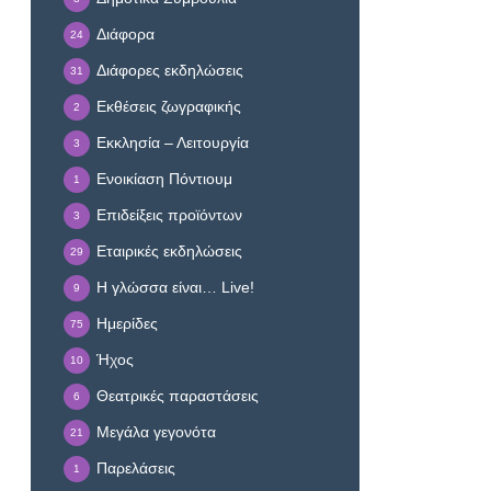
Διάφορα
24
Διάφορες εκδηλώσεις
31
Εκθέσεις ζωγραφικής
2
Εκκλησία – Λειτουργία
3
Ενοικίαση Πόντιουμ
1
Επιδείξεις προϊόντων
3
Εταιρικές εκδηλώσεις
29
Η γλώσσα είναι… Live!
9
Ημερίδες
75
Ήχος
10
Θεατρικές παραστάσεις
6
Μεγάλα γεγονότα
21
Παρελάσεις
1