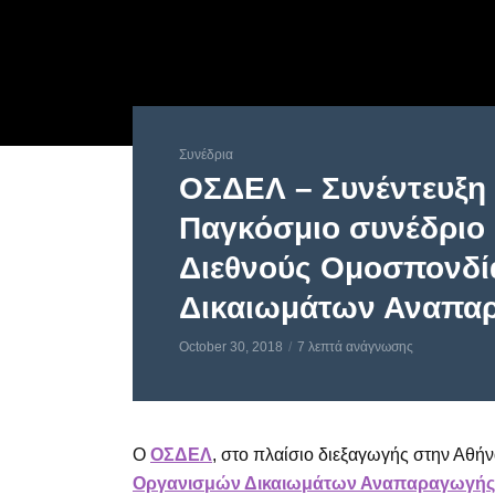
Συνέδρια
ΟΣΔΕΛ – Συνέντευξη 
Παγκόσμιο συνέδριο 
Διεθνούς Ομοσπονδ
Δικαιωμάτων Αναπα
October 30, 2018
7 λεπτά ανάγνωσης
Ο
ΟΣΔΕΛ
, στo πλαίσιο διεξαγωγής στην Αθή
Οργανισμών Δικαιωμάτων Αναπαραγωγής