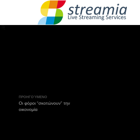
ΠΡΟΗΓΟΎΜΕΝΟ
Οι φόροι “σκοτώνουν” την
οικονομία