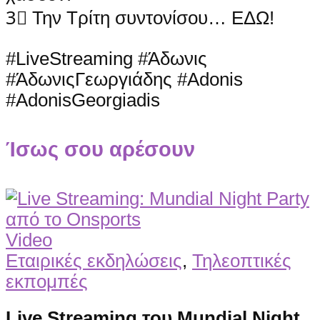
3⃣ Την Τρίτη συντονίσου… ΕΔΩ!
#LiveStreaming #Άδωνις
#ΆδωνιςΓεωργιάδης #Adonis
#AdonisGeorgiadis
Ίσως σου αρέσουν
Video
Εταιρικές εκδηλώσεις
,
Τηλεοπτικές
εκπομπές
Live Streaming του Mundial Night