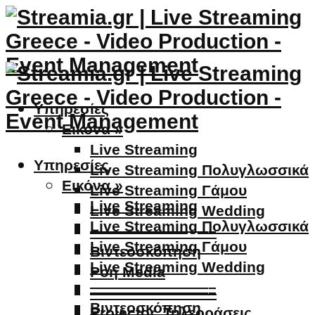
Υπηρεσίες
Εικόνα »
Live Streaming
Υπηρεσίες
Live Streaming Πολυγλωσσικά
Εικόνα »
Live Streaming Γάμου
Live Streaming
Live Streaming Wedding
Live Streaming Πολυγλωσσικά
————————–
Live Streaming Γάμου
Βιντεοσκόπηση
Live Streaming Wedding
Ροή Media
————————–
————————–
Βιντεοσκόπηση
Projector, Τηλεοράσεις,