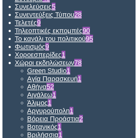
Συνελεύσεις
5
Συνεντεύξεις Τύπου
28
Τελετές
9
Τηλεοπτικές εκπομπές
90
Το κανάλι του πολιτικού
95
Φωτισμός
9
Χοροεσπερίδες
1
Χώροι εκδηλώσεων
78
Green Studio
1
Αγία Παρασκευή
1
Αθήνα
52
Αιγάλεω
1
Άλιμος
1
Αργυρούπολη
1
Βόρεια Προάστια
2
Βοτανικός
1
Βριλήσσια
1