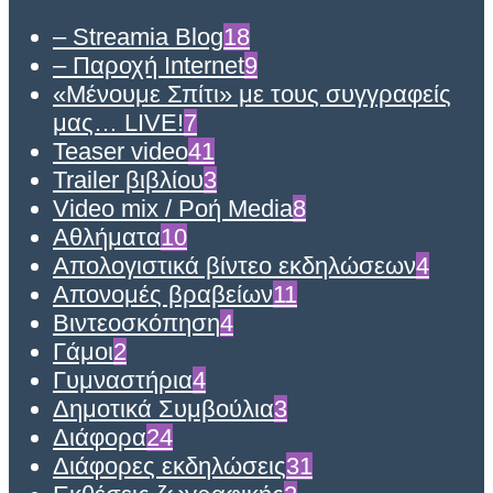
– Streamia Blog
18
– Παροχή Internet
9
«Μένουμε Σπίτι» με τους συγγραφείς
μας… LIVE!
7
Teaser video
41
Trailer βιβλίου
3
Video mix / Ροή Media
8
Αθλήματα
10
Απολογιστικά βίντεο εκδηλώσεων
4
Απονομές βραβείων
11
Βιντεοσκόπηση
4
Γάμοι
2
Γυμναστήρια
4
Δημοτικά Συμβούλια
3
Διάφορα
24
Διάφορες εκδηλώσεις
31