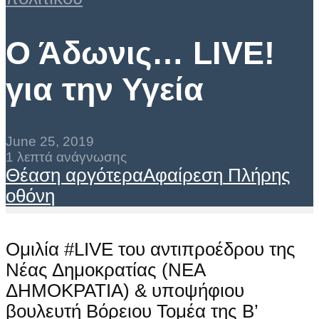
Ο Άδωνις… LIVE!
για την Υγεία
June 25, 2019
1 λεπτά ανάγνωσης
Θέαση αργότερα
Αφαίρεση
Πλήρης
οθόνη
Ομιλία #LIVE του αντιπροέδρου της
Νέας Δημοκρατίας (ΝΕΑ
ΔΗΜΟΚΡΑΤΙΑ) & υποψήφιου
βουλευτή Βόρειου Τομέα της Β’