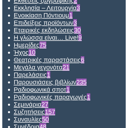
Εκθέσεις ζωγραφικής
2
Εκκλησία – Λειτουργία
3
Ενοικίαση Πόντιουμ
1
Επιδείξεις προϊόντων
3
Εταιρικές εκδηλώσεις
30
Η γλώσσα είναι… Live!
9
Ημερίδες
75
Ήχος
10
Θεατρικές παραστάσεις
6
Μεγάλα γεγονότα
21
Παρελάσεις
1
Παρουσιάσεις βιβλίων
235
Ραδιοφωνικά σποτ
1
Ραδιοφωνικές παραγωγές
1
Σεμινάρια
27
Συζητήσεις
157
Συναυλίες
50
Συνέδρια
48