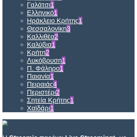
Γαλάτσι
1
Ελληνικό
1
Ηράκλειο Κρήτης
1
Θεσσαλονίκη
3
Καλλιθέα
2
Καλύβια
1
Κρήτη
2
Λυκόβρυση
1
Π. Φάληρο
1
Παιανία
1
Πειραιάς
4
Περιστέρι
2
Σητεία Κρήτης
1
Χαϊδάρι
1