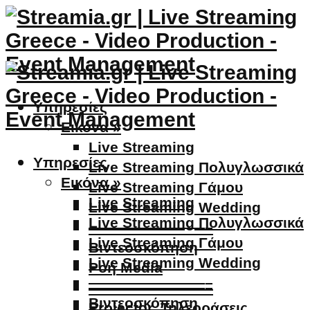
Υπηρεσίες
Εικόνα »
Live Streaming
Υπηρεσίες
Live Streaming Πολυγλωσσικά
Εικόνα »
Live Streaming Γάμου
Live Streaming
Live Streaming Wedding
Live Streaming Πολυγλωσσικά
————————–
Live Streaming Γάμου
Βιντεοσκόπηση
Live Streaming Wedding
Ροή Media
————————–
————————–
Βιντεοσκόπηση
Projector, Τηλεοράσεις,