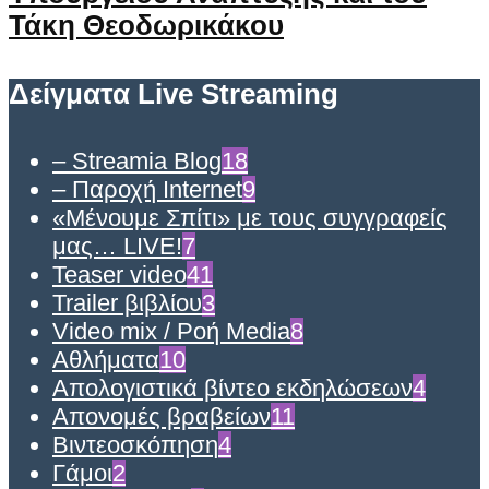
Τάκη Θεοδωρικάκου
Δείγματα Live Streaming
– Streamia Blog
18
– Παροχή Internet
9
«Μένουμε Σπίτι» με τους συγγραφείς
μας… LIVE!
7
Teaser video
41
Trailer βιβλίου
3
Video mix / Ροή Media
8
Αθλήματα
10
Απολογιστικά βίντεο εκδηλώσεων
4
Απονομές βραβείων
11
Βιντεοσκόπηση
4
Γάμοι
2