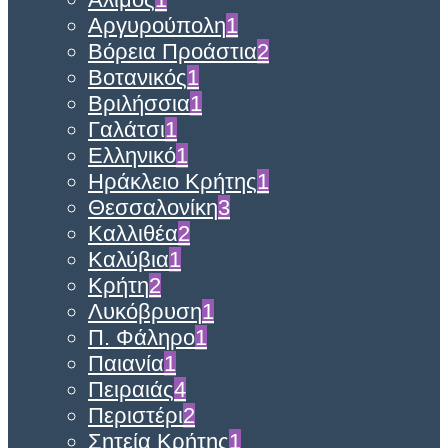
Αργυρούπολη
1
Βόρεια Προάστια
2
Βοτανικός
1
Βριλήσσια
1
Γαλάτσι
1
Ελληνικό
1
Ηράκλειο Κρήτης
1
Θεσσαλονίκη
3
Καλλιθέα
2
Καλύβια
1
Κρήτη
2
Λυκόβρυση
1
Π. Φάληρο
1
Παιανία
1
Πειραιάς
4
Περιστέρι
2
Σητεία Κρήτης
1