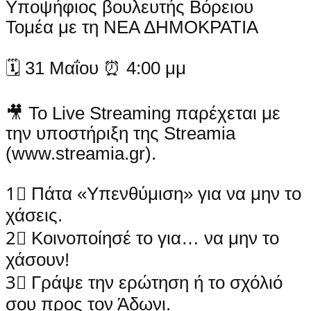
Υποψήφιος βουλευτής Βόρειου
Τομέα με τη ΝΕΑ ΔΗΜΟΚΡΑΤΙΑ
🗓 31 Μαΐου ⏰ 4:00 μμ
🎥 Το Live Streaming παρέχεται με
την υποστήριξη της Streamia
(www.streamia.gr).
1⃣ Πάτα «Υπενθύμιση» για να μην το
χάσεις.
2⃣ Κοινοποίησέ το για… να μην το
χάσουν!
3⃣ Γράψε την ερώτηση ή το σχόλιό
σου προς τον Άδωνι.