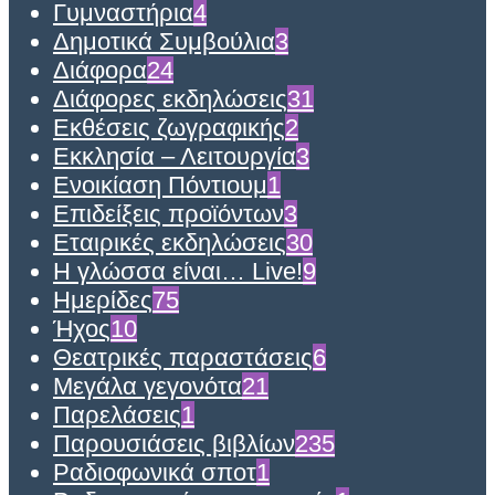
Γυμναστήρια
4
Δημοτικά Συμβούλια
3
Διάφορα
24
Διάφορες εκδηλώσεις
31
Εκθέσεις ζωγραφικής
2
Εκκλησία – Λειτουργία
3
Ενοικίαση Πόντιουμ
1
Επιδείξεις προϊόντων
3
Εταιρικές εκδηλώσεις
30
Η γλώσσα είναι… Live!
9
Ημερίδες
75
Ήχος
10
Θεατρικές παραστάσεις
6
Μεγάλα γεγονότα
21
Παρελάσεις
1
Παρουσιάσεις βιβλίων
235
Ραδιοφωνικά σποτ
1