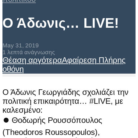
Ο Άδωνις… LIVE!
May 31, 2019
1 λεπτά ανάγνωσης
Θέαση αργότερα
Αφαίρεση
Πλήρης
οθόνη
Ο Άδωνις Γεωργιάδης σχολιάζει την
πολιτική επικαιρότητα… #LIVE, με
καλεσμένο:
⏺ Θοδωρής Ρουσσόπουλος
(Theodoros Roussopoulos),