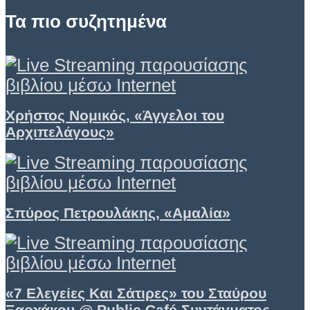
Τα πιο συζητημένα
Χρήστος Νομικός, «Άγγελοι του
Αρχιπελάγους»
Σπύρος Πετρουλάκης, «Αμαλία»
«7 Eλεγείες Και Σάτιρες» του Σταύρου
Ξαρχάκου @ Public Café Συντάγματος