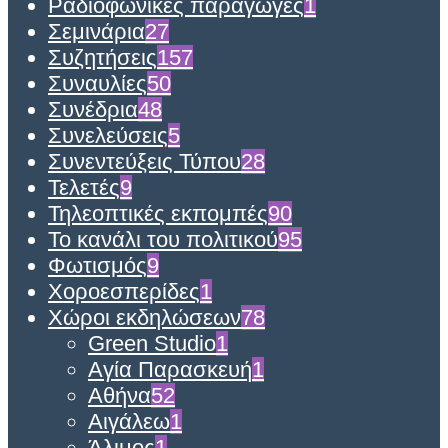
Ραδιοφωνικές παραγωγές
1
Σεμινάρια
27
Συζητήσεις
157
Συναυλίες
50
Συνέδρια
48
Συνελεύσεις
5
Συνεντεύξεις Τύπου
28
Τελετές
9
Τηλεοπτικές εκπομπές
90
Το κανάλι του πολιτικού
95
Φωτισμός
9
Χοροεσπερίδες
1
Χώροι εκδηλώσεων
78
Green Studio
1
Αγία Παρασκευή
1
Αθήνα
52
Αιγάλεω
1
Άλιμος
1