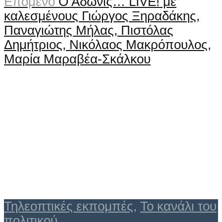
Επόμενο
Ο Άδωνις… LIVE! με
καλεσμένους Γιώργος Ξηραδάκης,
Παναγιώτης Μήλας, Πιστόλας
Δημήτριος, Νικόλαος Μακρόπουλος,
Μαρία Μαραβέα-Σκάλκου
Τηλεοπτικές εκπομπές
,
Το κανάλι του
πολιτικού