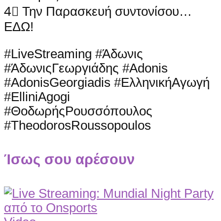
4⃣ Την Παρασκευή συντονίσου…
ΕΔΩ!
#LiveStreaming #Άδωνις
#ΆδωνιςΓεωργιάδης #Adonis
#AdonisGeorgiadis #ΕλληνικήΑγωγή
#ElliniAgogi
#ΘοδωρήςΡουσσόπουλος
#TheodorosRoussopoulos
Ίσως σου αρέσουν