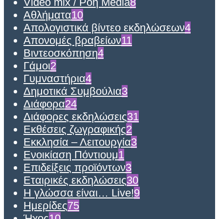
Video mix / Ροή Media
8
Αθλήματα
10
Απολογιστικά βίντεο εκδηλώσεων
4
Απονομές βραβείων
11
Βιντεοσκόπηση
4
Γάμοι
2
Γυμναστήρια
4
Δημοτικά Συμβούλια
3
Διάφορα
24
Διάφορες εκδηλώσεις
31
Εκθέσεις ζωγραφικής
2
Εκκλησία – Λειτουργία
3
Ενοικίαση Πόντιουμ
1
Επιδείξεις προϊόντων
3
Εταιρικές εκδηλώσεις
30
Η γλώσσα είναι… Live!
9
Ημερίδες
75
Ήχος
10