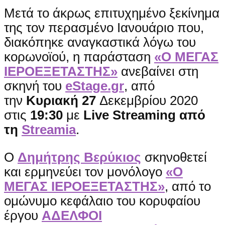
Μετά το άκρως επιτυχημένο ξεκίνημα
της τον περασμένο Ιανουάριο που,
διακόπηκε αναγκαστικά λόγω του
κορωνοϊού, η παράσταση
«Ο ΜΕΓΑΣ
ΙΕΡΟΕΞΕΤΑΣΤΗΣ»
ανεβαίνει στη
σκηνή του
eStage.gr
, από
την
Κυριακή 27
Δεκεμβρίου 2020
στις
19:30
με
Live Streaming από
τη
Streamia
.
Ο
Δημήτρης Βερύκιος
σκηνοθετεί
και ερμηνεύει τον μονόλογο
«Ο
ΜΕΓΑΣ ΙΕΡΟΕΞΕΤΑΣΤΗΣ»
, από το
ομώνυμο κεφάλαιο του κορυφαίου
έργου
ΑΔΕΛΦΟΙ