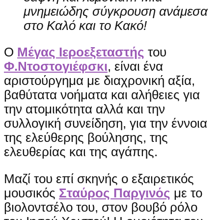
μνημειώδης σύγκρουση ανάμεσα
στο Καλό και το Κακό!
Ο
Μέγας Ιεροεξεταστής
του
Φ.Ντοστογιέφσκι
, είναι ένα
αριστούργημα με διαχρονική αξία,
βαθύτατα νοήματα και αλήθειες για
την ατομικότητα αλλά και την
συλλογική συνείδηση, για την έννοια
της ελεύθερης βούλησης, της
ελευθερίας και της αγάπης.
Μαζί του επί σκηνής ο εξαιρετικός
μουσικός
Σταύρος Παργινός
με το
βιολοντσέλο του, στον βουβό ρόλο