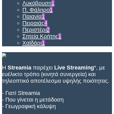
Λυκόβρυση
1
Π. Φάληρο
1
Παιανία
1
Πειραιάς
4
Περιστέρι
2
Σητεία Κρήτης
1
Χαϊδάρι
1
Η
Streamia
παρέχει
Live Streaming
*, με
ευέλικτο τρόπο (κινητά συνεργεία) και
τηλεοπτικό αποτέλεσμα υψηλής ποιότητας.
- Γιατί Streamia
- Που γίνεται η μετάδοση
- Γεωγραφική κάλυψη