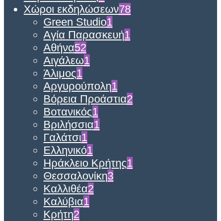
Χώροι εκδηλώσεων
78
Green Studio
1
Αγία Παρασκευή
1
Αθήνα
52
Αιγάλεω
1
Άλιμος
1
Αργυρούπολη
1
Βόρεια Προάστια
2
Βοτανικός
1
Βριλήσσια
1
Γαλάτσι
1
Ελληνικό
1
Ηράκλειο Κρήτης
1
Θεσσαλονίκη
3
Καλλιθέα
2
Καλύβια
1
Κρήτη
2