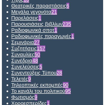
Θεατρικές παραστάσεις
6
Μεγάλα γεγονότα
21
Παρελάσεις
1
Παρουσιάσεις βιβλίων
235
Ραδιοφωνικά σποτ
1
Ραδιοφωνικές παραγωγές
1
Σεμινάρια
27
Συζητήσεις
157
Συναυλίες
50
Συνέδρια
48
Συνελεύσεις
5
Συνεντεύξεις Τύπου
28
Τελετές
9
Τηλεοπτικές εκπομπές
90
Το κανάλι του πολιτικού
95
Φωτισμός
9
Χοροεσπερίδες
1