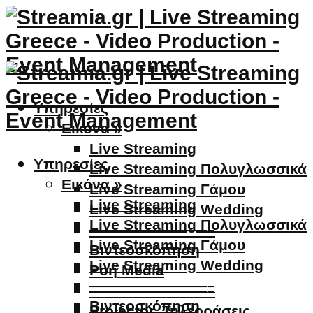
Υπηρεσίες
Εικόνα »
Live Streaming
Υπηρεσίες
Live Streaming Πολυγλωσσικά
Εικόνα »
Live Streaming Γάμου
Live Streaming
Live Streaming Wedding
Live Streaming Πολυγλωσσικά
————————–
Live Streaming Γάμου
Βιντεοσκόπηση
Live Streaming Wedding
Ροή Media
————————–
————————–
Βιντεοσκόπηση
Projector, Τηλεοράσεις,