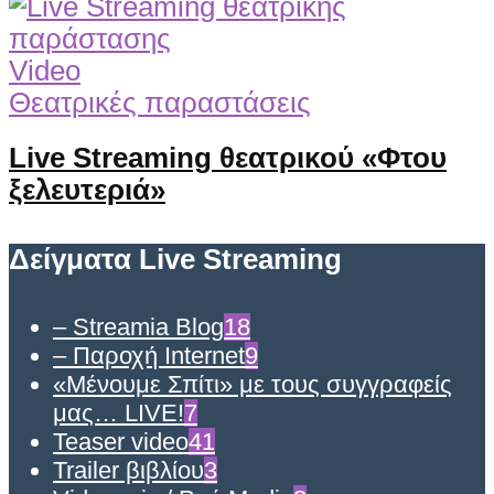
Video
Θεατρικές παραστάσεις
Live Streaming θεατρικού «Φτου
ξελευτεριά»
Δείγματα Live Streaming
– Streamia Blog
18
– Παροχή Internet
9
«Μένουμε Σπίτι» με τους συγγραφείς
μας… LIVE!
7
Teaser video
41
Trailer βιβλίου
3