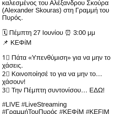
καλεσμένος του Αλέξανδρου Σκούρα
(Alexander Skouras) στη Γραμμή του
Πυρός.
🗓 Πέμπτη 27 Ιουνίου ⏰ 3:00 μμ
📌 ΚΕΦίΜ
1⃣ Πάτα «Υπενθύμιση» για να μην το
χάσεις.
2⃣ Κοινοποίησέ το για να μην το…
χάσουν!
3⃣ Την Πέμπτη συντονίσου… ΕΔΩ!
#LIVE #LiveStreaming
#ΓραμμήΤουΠυρός #ΚΕΦίΜ #KEFIM