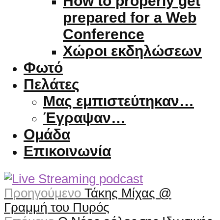
How to properly get
prepared for a Web
Conference
Χώροι εκδηλώσεων
Φωτό
Πελάτες
Μας εμπιστεύτηκαν…
Έγραψαν…
Ομάδα
Επικοινωνία
Προηγούμενο
Τάκης Μίχας @
Γραμμή του Πυρός