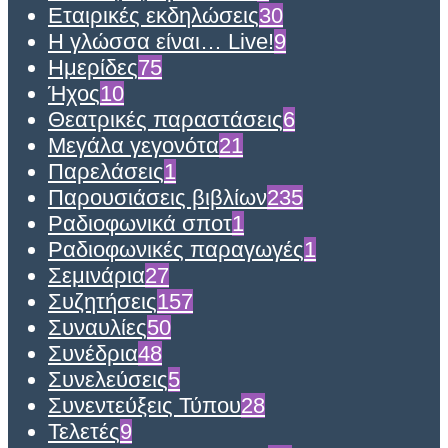
Εταιρικές εκδηλώσεις
30
Η γλώσσα είναι… Live!
9
Ημερίδες
75
Ήχος
10
Θεατρικές παραστάσεις
6
Μεγάλα γεγονότα
21
Παρελάσεις
1
Παρουσιάσεις βιβλίων
235
Ραδιοφωνικά σποτ
1
Ραδιοφωνικές παραγωγές
1
Σεμινάρια
27
Συζητήσεις
157
Συναυλίες
50
Συνέδρια
48
Συνελεύσεις
5
Συνεντεύξεις Τύπου
28
Τελετές
9