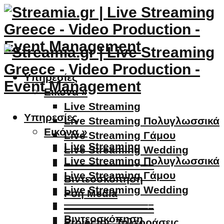
Υπηρεσίες
Εικόνα »
Live Streaming
Υπηρεσίες
Live Streaming Πολυγλωσσικά
Εικόνα »
Live Streaming Γάμου
Live Streaming
Live Streaming Wedding
Live Streaming Πολυγλωσσικά
————————–
Live Streaming Γάμου
Βιντεοσκόπηση
Live Streaming Wedding
Ροή Media
————————–
————————–
Βιντεοσκόπηση
Projector, Τηλεοράσεις,