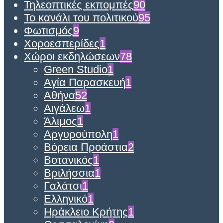
Τηλεοπτικές εκπομπές
90
Το κανάλι του πολιτικού
95
Φωτισμός
9
Χοροεσπερίδες
1
Χώροι εκδηλώσεων
78
Green Studio
1
Αγία Παρασκευή
1
Αθήνα
52
Αιγάλεω
1
Άλιμος
1
Αργυρούπολη
1
Βόρεια Προάστια
2
Βοτανικός
1
Βριλήσσια
1
Γαλάτσι
1
Ελληνικό
1
Ηράκλειο Κρήτης
1