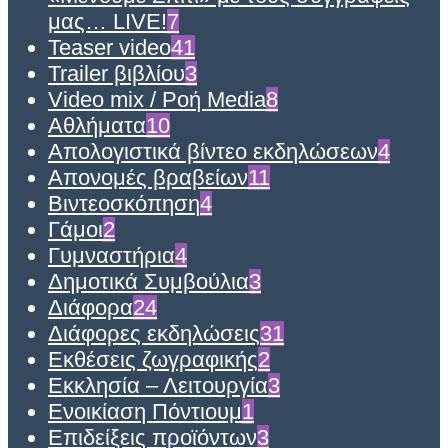
μας… LIVE!
7
Teaser video
41
Trailer βιβλίου
3
Video mix / Ροή Media
8
Αθλήματα
10
Απολογιστικά βίντεο εκδηλώσεων
4
Απονομές βραβείων
11
Βιντεοσκόπηση
4
Γάμοι
2
Γυμναστήρια
4
Δημοτικά Συμβούλια
3
Διάφορα
24
Διάφορες εκδηλώσεις
31
Εκθέσεις ζωγραφικής
2
Εκκλησία – Λειτουργία
3
Ενοικίαση Πόντιουμ
1
Επιδείξεις προϊόντων
3