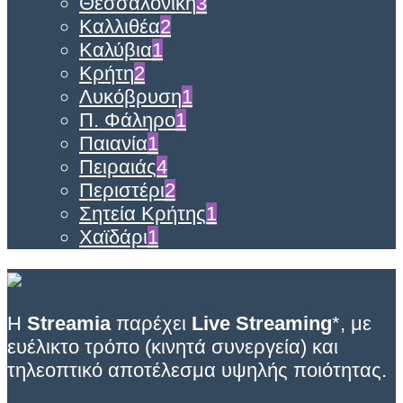
Θεσσαλονίκη
3
Καλλιθέα
2
Καλύβια
1
Κρήτη
2
Λυκόβρυση
1
Π. Φάληρο
1
Παιανία
1
Πειραιάς
4
Περιστέρι
2
Σητεία Κρήτης
1
Χαϊδάρι
1
Η
Streamia
παρέχει
Live Streaming
*, με
ευέλικτο τρόπο (κινητά συνεργεία) και
τηλεοπτικό αποτέλεσμα υψηλής ποιότητας.