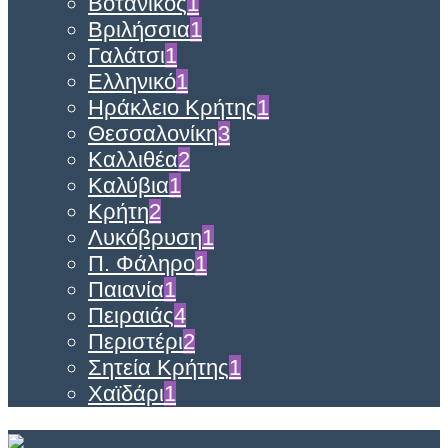
Βοτανικός
1
Βριλήσσια
1
Γαλάτσι
1
Ελληνικό
1
Ηράκλειο Κρήτης
1
Θεσσαλονίκη
3
Καλλιθέα
2
Καλύβια
1
Κρήτη
2
Λυκόβρυση
1
Π. Φάληρο
1
Παιανία
1
Πειραιάς
4
Περιστέρι
2
Σητεία Κρήτης
1
Χαϊδάρι
1