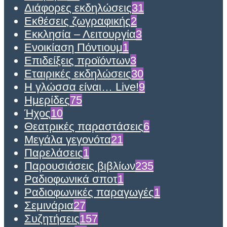
Διάφορες εκδηλώσεις
31
Εκθέσεις ζωγραφικής
2
Εκκλησία – Λειτουργία
3
Ενοικίαση Πόντιουμ
1
Επιδείξεις προϊόντων
3
Εταιρικές εκδηλώσεις
30
Η γλώσσα είναι… Live!
9
Ημερίδες
75
Ήχος
10
Θεατρικές παραστάσεις
6
Μεγάλα γεγονότα
21
Παρελάσεις
1
Παρουσιάσεις βιβλίων
235
Ραδιοφωνικά σποτ
1
Ραδιοφωνικές παραγωγές
1
Σεμινάρια
27
Συζητήσεις
157