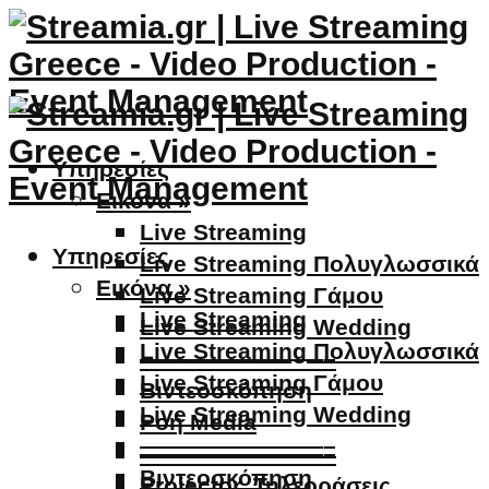
Υπηρεσίες
Εικόνα »
Live Streaming
Υπηρεσίες
Live Streaming Πολυγλωσσικά
Εικόνα »
Live Streaming Γάμου
Live Streaming
Live Streaming Wedding
Live Streaming Πολυγλωσσικά
————————–
Live Streaming Γάμου
Βιντεοσκόπηση
Live Streaming Wedding
Ροή Media
————————–
————————–
Βιντεοσκόπηση
Projector, Τηλεοράσεις,