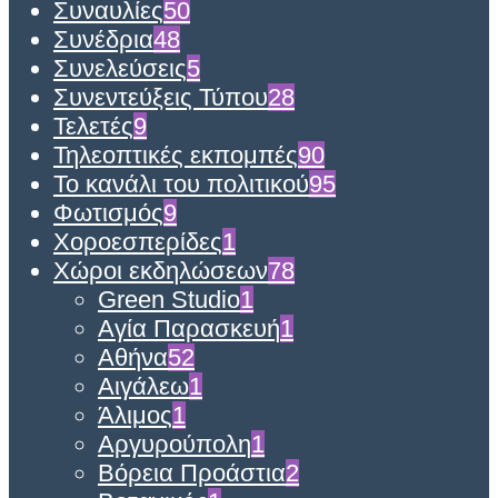
Συναυλίες
50
Συνέδρια
48
Συνελεύσεις
5
Συνεντεύξεις Τύπου
28
Τελετές
9
Τηλεοπτικές εκπομπές
90
Το κανάλι του πολιτικού
95
Φωτισμός
9
Χοροεσπερίδες
1
Χώροι εκδηλώσεων
78
Green Studio
1
Αγία Παρασκευή
1
Αθήνα
52
Αιγάλεω
1
Άλιμος
1
Αργυρούπολη
1
Βόρεια Προάστια
2