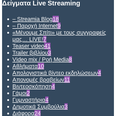
Δείγματα Live Streaming
– Streamia Blog
18
– Παροχή Internet
9
«Μένουμε Σπίτι» με τους συγγραφείς
μας… LIVE!
7
Teaser video
41
Trailer βιβλίου
3
Video mix / Ροή Media
8
Αθλήματα
10
Απολογιστικά βίντεο εκδηλώσεων
4
Απονομές βραβείων
11
Βιντεοσκόπηση
4
Γάμοι
2
Γυμναστήρια
4
Δημοτικά Συμβούλια
3
Διάφορα
24