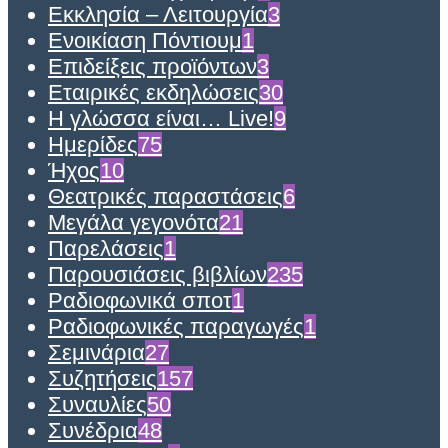
Εκκλησία – Λειτουργία
3
Ενοικίαση Πόντιουμ
1
Επιδείξεις προϊόντων
3
Εταιρικές εκδηλώσεις
30
Η γλώσσα είναι… Live!
9
Ημερίδες
75
Ήχος
10
Θεατρικές παραστάσεις
6
Μεγάλα γεγονότα
21
Παρελάσεις
1
Παρουσιάσεις βιβλίων
235
Ραδιοφωνικά σποτ
1
Ραδιοφωνικές παραγωγές
1
Σεμινάρια
27
Συζητήσεις
157
Συναυλίες
50
Συνέδρια
48