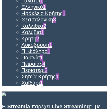
Γαλάτσι
1
Ελληνικό
1
Ηράκλειο Κρήτης
1
Θεσσαλονίκη
3
Καλλιθέα
2
Καλύβια
1
Κρήτη
2
Λυκόβρυση
1
Π. Φάληρο
1
Παιανία
1
Πειραιάς
4
Περιστέρι
2
Σητεία Κρήτης
1
Χαϊδάρι
1
Η
Streamia
παρέχει
Live Streaming
*, με