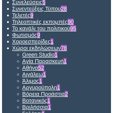
Συνελεύσεις
5
Συνεντεύξεις Τύπου
28
Τελετές
9
Τηλεοπτικές εκπομπές
90
Το κανάλι του πολιτικού
95
Φωτισμός
9
Χοροεσπερίδες
1
Χώροι εκδηλώσεων
78
Green Studio
1
Αγία Παρασκευή
1
Αθήνα
52
Αιγάλεω
1
Άλιμος
1
Αργυρούπολη
1
Βόρεια Προάστια
2
Βοτανικός
1
Βριλήσσια
1