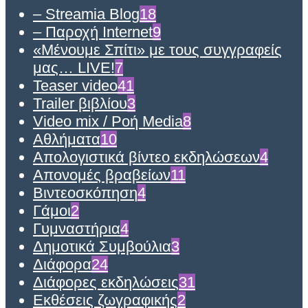
– Streamia Blog
18
– Παροχή Internet
9
«Μένουμε Σπίτι» με τους συγγραφείς
μας… LIVE!
7
Teaser video
41
Trailer βιβλίου
3
Video mix / Ροή Media
8
Αθλήματα
10
Απολογιστικά βίντεο εκδηλώσεων
4
Απονομές βραβείων
11
Βιντεοσκόπηση
4
Γάμοι
2
Γυμναστήρια
4
Δημοτικά Συμβούλια
3
Διάφορα
24
Διάφορες εκδηλώσεις
31
Εκθέσεις ζωγραφικής
2