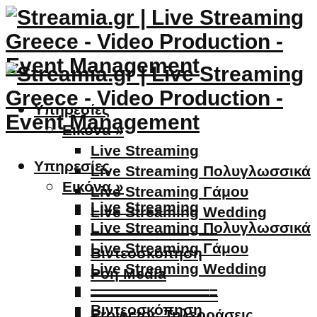
Υπηρεσίες
Εικόνα »
Live Streaming
Υπηρεσίες
Live Streaming Πολυγλωσσικά
Εικόνα »
Live Streaming Γάμου
Live Streaming
Live Streaming Wedding
Live Streaming Πολυγλωσσικά
————————–
Live Streaming Γάμου
Βιντεοσκόπηση
Live Streaming Wedding
Ροή Media
————————–
————————–
Βιντεοσκόπηση
Projector, Τηλεοράσεις,