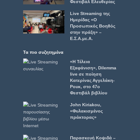
Φεστιβάλ Ελευθερίας
Live Streaming της
Ημερίδας «Ο
Προσωπικός Βοηθός
στην πράξη» –
Ε.Σ.Α.με.Α.
Τα πιο συζητημένα
«Η Τέλεια
Εξαφάνιση», Dilemma
live σε ποίηση
Κατερίνας Αγγελάκη-
Ρουκ, στο 47ο
Φεστιβάλ βιβλίου
John Kiriakou,
«Φυλακισμένος
πράκτορας»
Παρασκευή Κοψιδά –