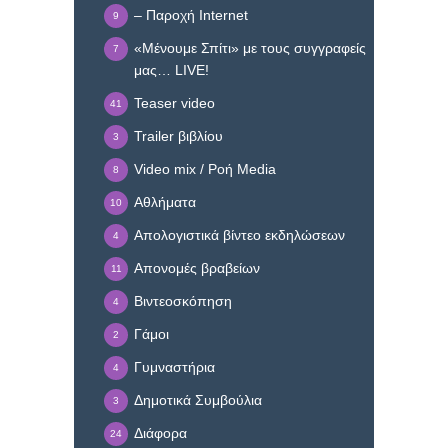
– Παροχή Internet
9
«Μένουμε Σπίτι» με τους συγγραφείς
7
μας… LIVE!
Teaser video
41
Trailer βιβλίου
3
Video mix / Ροή Media
8
Αθλήματα
10
Απολογιστικά βίντεο εκδηλώσεων
4
Απονομές βραβείων
11
Βιντεοσκόπηση
4
Γάμοι
2
Γυμναστήρια
4
Δημοτικά Συμβούλια
3
Διάφορα
24