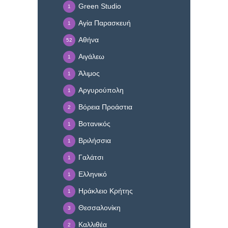
Green Studio
1
Αγία Παρασκευή
1
Αθήνα
52
Αιγάλεω
1
Άλιμος
1
Αργυρούπολη
1
Βόρεια Προάστια
2
Βοτανικός
1
Βριλήσσια
1
Γαλάτσι
1
Ελληνικό
1
Ηράκλειο Κρήτης
1
Θεσσαλονίκη
3
Καλλιθέα
2