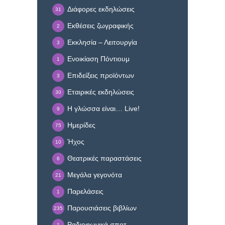
Διάφορες εκδηλώσεις
31
Εκθέσεις ζωγραφικής
2
Εκκλησία – Λειτουργία
3
Ενοικίαση Πόντιουμ
1
Επιδείξεις προϊόντων
3
Εταιρικές εκδηλώσεις
30
Η γλώσσα είναι… Live!
9
Ημερίδες
75
Ήχος
10
Θεατρικές παραστάσεις
6
Μεγάλα γεγονότα
21
Παρελάσεις
1
Παρουσιάσεις βιβλίων
235
Ραδιοφωνικά σποτ
1