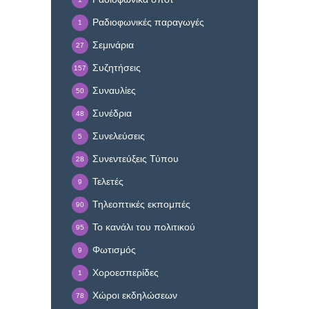
Ραδιοφωνικές παραγωγές
1
Σεμινάρια
27
Συζητήσεις
157
Συναυλίες
50
Συνέδρια
48
Συνελεύσεις
5
Συνεντεύξεις Τύπου
28
Τελετές
9
Τηλεοπτικές εκπομπές
90
Το κανάλι του πολιτικού
95
Φωτισμός
9
Χοροεσπερίδες
1
Χώροι εκδηλώσεων
78