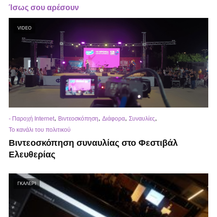
Ίσως σου αρέσουν
VIDEO
,
,
,
,
- Παροχή Internet
Βιντεοσκόπηση
Διάφορα
Συναυλίες
Το κανάλι του πολιτικού
Βιντεοσκόπηση συναυλίας στο Φεστιβάλ
Ελευθερίας
ΓΚΑΛΕΡΊ