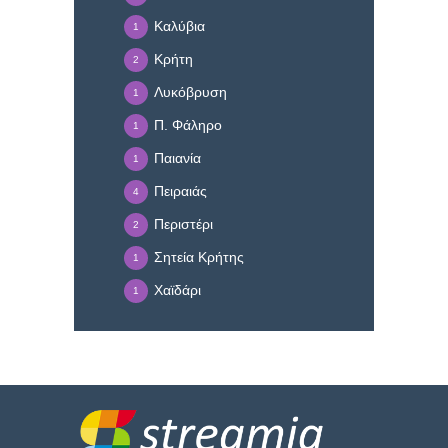
Καλύβια
1
Κρήτη
2
Λυκόβρυση
1
Π. Φάληρο
1
Παιανία
1
Πειραιάς
4
Περιστέρι
2
Σητεία Κρήτης
1
Χαϊδάρι
1