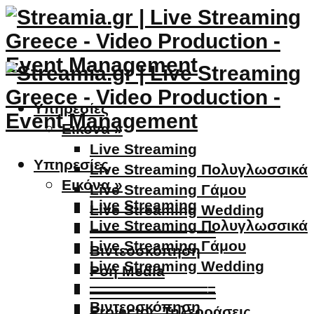
Υπηρεσίες
Εικόνα »
Live Streaming
Υπηρεσίες
Live Streaming Πολυγλωσσικά
Εικόνα »
Live Streaming Γάμου
Live Streaming
Live Streaming Wedding
Live Streaming Πολυγλωσσικά
————————–
Live Streaming Γάμου
Βιντεοσκόπηση
Live Streaming Wedding
Ροή Media
————————–
————————–
Βιντεοσκόπηση
Projector, Τηλεοράσεις,