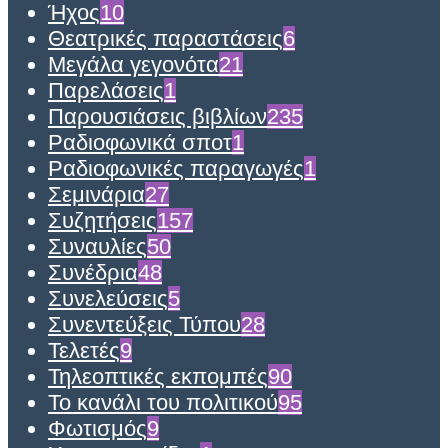
Ήχος
10
Θεατρικές παραστάσεις
6
Μεγάλα γεγονότα
21
Παρελάσεις
1
Παρουσιάσεις βιβλίων
235
Ραδιοφωνικά σποτ
1
Ραδιοφωνικές παραγωγές
1
Σεμινάρια
27
Συζητήσεις
157
Συναυλίες
50
Συνέδρια
48
Συνελεύσεις
5
Συνεντεύξεις Τύπου
28
Τελετές
9
Τηλεοπτικές εκπομπές
90
Το κανάλι του πολιτικού
95
Φωτισμός
9