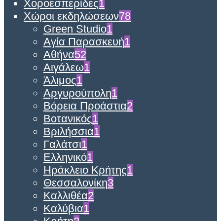
Χοροεσπερίδες
1
Χώροι εκδηλώσεων
78
Green Studio
1
Αγία Παρασκευή
1
Αθήνα
52
Αιγάλεω
1
Άλιμος
1
Αργυρούπολη
1
Βόρεια Προάστια
2
Βοτανικός
1
Βριλήσσια
1
Γαλάτσι
1
Ελληνικό
1
Ηράκλειο Κρήτης
1
Θεσσαλονίκη
3
Καλλιθέα
2
Καλύβια
1