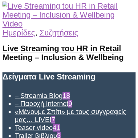
Video
Ημερίδες
,
Συζητήσεις
Live Streaming του HR in Retail
Meeting – Inclusion & Wellbeing
Δείγματα Live Streaming
– Streamia Blog
18
– Παροχή Internet
9
«Μένουμε Σπίτι» με τους συγγραφείς
μας… LIVE!
7
Teaser video
41
Trailer βιβλίου
3