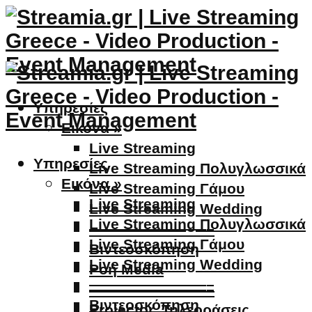
Υπηρεσίες
Εικόνα »
Live Streaming
Υπηρεσίες
Live Streaming Πολυγλωσσικά
Εικόνα »
Live Streaming Γάμου
Live Streaming
Live Streaming Wedding
Live Streaming Πολυγλωσσικά
————————–
Live Streaming Γάμου
Βιντεοσκόπηση
Live Streaming Wedding
Ροή Media
————————–
————————–
Βιντεοσκόπηση
Projector, Τηλεοράσεις,