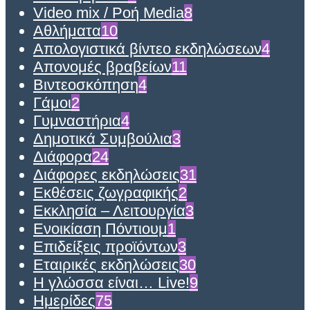
Video mix / Ροή Media
8
Αθλήματα
10
Απολογιστικά βίντεο εκδηλώσεων
4
Απονομές βραβείων
11
Βιντεοσκόπηση
4
Γάμοι
2
Γυμναστήρια
4
Δημοτικά Συμβούλια
3
Διάφορα
24
Διάφορες εκδηλώσεις
31
Εκθέσεις ζωγραφικής
2
Εκκλησία – Λειτουργία
3
Ενοικίαση Πόντιουμ
1
Επιδείξεις προϊόντων
3
Εταιρικές εκδηλώσεις
30
Η γλώσσα είναι… Live!
9
Ημερίδες
75