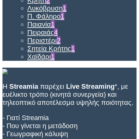
Κρήτη
2
Λυκόβρυση
1
Π. Φάληρο
1
Παιανία
1
Πειραιάς
4
Περιστέρι
2
Σητεία Κρήτης
1
Χαϊδάρι
1
Η
Streamia
παρέχει
Live Streaming
*, με
ευέλικτο τρόπο (κινητά συνεργεία) και
τηλεοπτικό αποτέλεσμα υψηλής ποιότητας.
- Γιατί Streamia
- Που γίνεται η μετάδοση
- Γεωγραφική κάλυψη