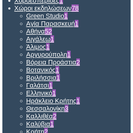
Χοροεσπερίδες
1
Χώροι εκδηλώσεων
78
Green Studio
1
Αγία Παρασκευή
1
Αθήνα
52
Αιγάλεω
1
Άλιμος
1
Αργυρούπολη
1
Βόρεια Προάστια
2
Βοτανικός
1
Βριλήσσια
1
Γαλάτσι
1
Ελληνικό
1
Ηράκλειο Κρήτης
1
Θεσσαλονίκη
3
Καλλιθέα
2
Καλύβια
1
Κρήτη
2