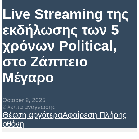
Live Streaming της
εκδήλωσης των 5
χρόνων Political,
στο Ζάππειο
Μέγαρο
October 8, 2025
2 λεπτά ανάγνωσης
Θέαση αργότερα
Αφαίρεση
Πλήρης
οθόνη