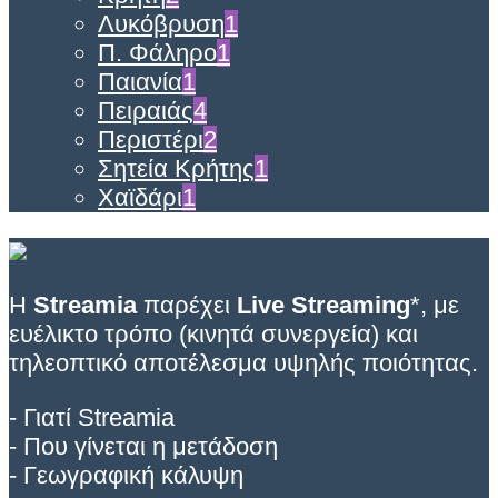
Λυκόβρυση
1
Π. Φάληρο
1
Παιανία
1
Πειραιάς
4
Περιστέρι
2
Σητεία Κρήτης
1
Χαϊδάρι
1
Η
Streamia
παρέχει
Live Streaming
*, με
ευέλικτο τρόπο (κινητά συνεργεία) και
τηλεοπτικό αποτέλεσμα υψηλής ποιότητας.
- Γιατί Streamia
- Που γίνεται η μετάδοση
- Γεωγραφική κάλυψη