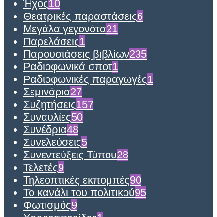
Ήχος
10
Θεατρικές παραστάσεις
6
Μεγάλα γεγονότα
21
Παρελάσεις
1
Παρουσιάσεις βιβλίων
235
Ραδιοφωνικά σποτ
1
Ραδιοφωνικές παραγωγές
1
Σεμινάρια
27
Συζητήσεις
157
Συναυλίες
50
Συνέδρια
48
Συνελεύσεις
5
Συνεντεύξεις Τύπου
28
Τελετές
9
Τηλεοπτικές εκπομπές
90
Το κανάλι του πολιτικού
95
Φωτισμός
9