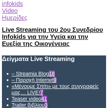
Video
Ημερίδες
Live Streaming του 2ου Συνεδρίου
Infokids για την Υγεία και την
Ευεξία της Οικογένειας
Δείγματα Live Streaming
– Streamia Blog
18
– Παροχή Internet
9
«Μένουμε Σπίτι» με τους συγγραφείς
μας… LIVE!
7
Teaser video
41
Trailer βιβλίου
3