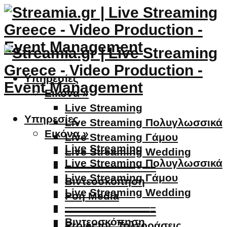
Υπηρεσίες
Εικόνα »
Live Streaming
Υπηρεσίες
Live Streaming Πολυγλωσσικά
Εικόνα »
Live Streaming Γάμου
Live Streaming
Live Streaming Wedding
Live Streaming Πολυγλωσσικά
————————–
Live Streaming Γάμου
Βιντεοσκόπηση
Live Streaming Wedding
Ροή Media
————————–
————————–
Βιντεοσκόπηση
Projector, Τηλεοράσεις,