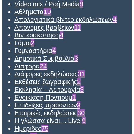
Video mix / Ροή Media
8
Αθλήματα
10
Απολογιστικά βίντεο εκδηλώσεων
4
Απονομές βραβείων
11
Βιντεοσκόπηση
4
Γάμοι
2
Γυμναστήρια
4
Δημοτικά Συμβούλια
3
Διάφορα
24
Διάφορες εκδηλώσεις
31
Εκθέσεις ζωγραφικής
2
Εκκλησία – Λειτουργία
3
Ενοικίαση Πόντιουμ
1
Επιδείξεις προϊόντων
3
Εταιρικές εκδηλώσεις
30
Η γλώσσα είναι… Live!
9
Ημερίδες
75