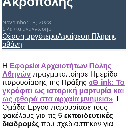
Ακρόπολης
November 18, 2023
1 λεπτά ανάγνωσης
Θέαση αργότερα
Αφαίρεση
Πλήρης
οθόνη
Η
Εφορεία Αρχαιοτήτων Πόλης
Αθηνών
πραγματοποίησε Ημερίδα
παρουσίασης της Πράξης
«Θ-ink: To
γκράφιτι ως ιστορική μαρτυρία και
ως φθορά στα αρχαία μνημεία»
. H
Ομάδα Έργου παρουσίασε τους
φακέλους για τις
5 εκπαιδευτικές
διαδρομές
που σχεδιάστηκαν για