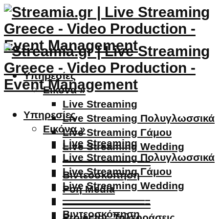
Υπηρεσίες
Εικόνα »
Live Streaming
Υπηρεσίες
Live Streaming Πολυγλωσσικά
Εικόνα »
Live Streaming Γάμου
Live Streaming
Live Streaming Wedding
Live Streaming Πολυγλωσσικά
————————–
Live Streaming Γάμου
Βιντεοσκόπηση
Live Streaming Wedding
Ροή Media
————————–
————————–
Βιντεοσκόπηση
Projector, Τηλεοράσεις,