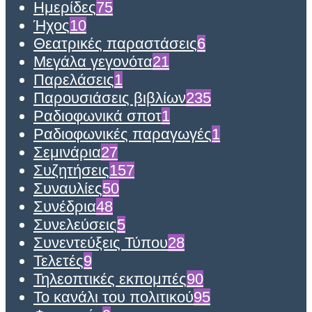
Ημερίδες
75
Ήχος
10
Θεατρικές παραστάσεις
6
Μεγάλα γεγονότα
21
Παρελάσεις
1
Παρουσιάσεις βιβλίων
235
Ραδιοφωνικά σποτ
1
Ραδιοφωνικές παραγωγές
1
Σεμινάρια
27
Συζητήσεις
157
Συναυλίες
50
Συνέδρια
48
Συνελεύσεις
5
Συνεντεύξεις Τύπου
28
Τελετές
9
Τηλεοπτικές εκπομπές
90
Το κανάλι του πολιτικού
95