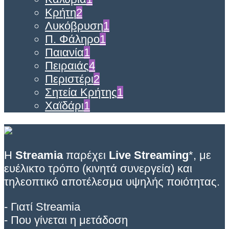
Κρήτη
2
Λυκόβρυση
1
Π. Φάληρο
1
Παιανία
1
Πειραιάς
4
Περιστέρι
2
Σητεία Κρήτης
1
Χαϊδάρι
1
Η
Streamia
παρέχει
Live Streaming
*, με
ευέλικτο τρόπο (κινητά συνεργεία) και
τηλεοπτικό αποτέλεσμα υψηλής ποιότητας.
- Γιατί Streamia
- Που γίνεται η μετάδοση