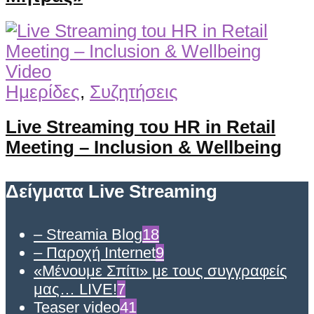
Video
Ημερίδες
,
Συζητήσεις
Live Streaming του HR in Retail
Meeting – Inclusion & Wellbeing
Δείγματα Live Streaming
– Streamia Blog
18
– Παροχή Internet
9
«Μένουμε Σπίτι» με τους συγγραφείς
μας… LIVE!
7
Teaser video
41