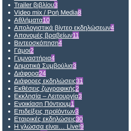
Trailer βιβλίου
3
Video mix / Ροή Media
8
Αθλήματα
10
Απολογιστικά βίντεο εκδηλώσεων
4
Απονομές βραβείων
11
Βιντεοσκόπηση
4
Γάμοι
2
Γυμναστήρια
4
Δημοτικά Συμβούλια
3
Διάφορα
24
Διάφορες εκδηλώσεις
31
Εκθέσεις ζωγραφικής
2
Εκκλησία – Λειτουργία
3
Ενοικίαση Πόντιουμ
1
Επιδείξεις προϊόντων
3
Εταιρικές εκδηλώσεις
30
Η γλώσσα είναι… Live!
9