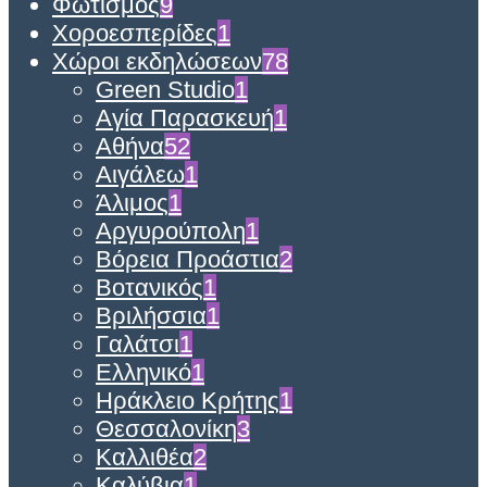
Φωτισμός
9
Χοροεσπερίδες
1
Χώροι εκδηλώσεων
78
Green Studio
1
Αγία Παρασκευή
1
Αθήνα
52
Αιγάλεω
1
Άλιμος
1
Αργυρούπολη
1
Βόρεια Προάστια
2
Βοτανικός
1
Βριλήσσια
1
Γαλάτσι
1
Ελληνικό
1
Ηράκλειο Κρήτης
1
Θεσσαλονίκη
3
Καλλιθέα
2
Καλύβια
1