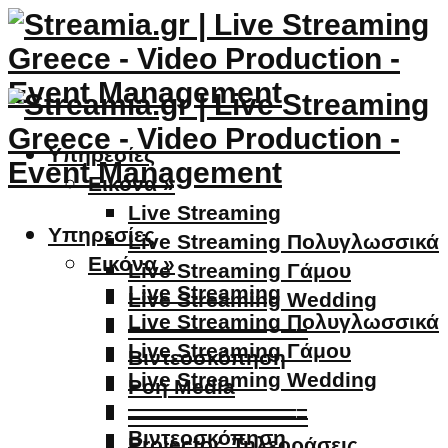
Υπηρεσίες
Εικόνα »
Live Streaming
Υπηρεσίες
Live Streaming Πολυγλωσσικά
Εικόνα »
Live Streaming Γάμου
Live Streaming
Live Streaming Wedding
Live Streaming Πολυγλωσσικά
————————–
Live Streaming Γάμου
Βιντεοσκόπηση
Live Streaming Wedding
Ροή Media
————————–
————————–
Βιντεοσκόπηση
Projector, Τηλεοράσεις,