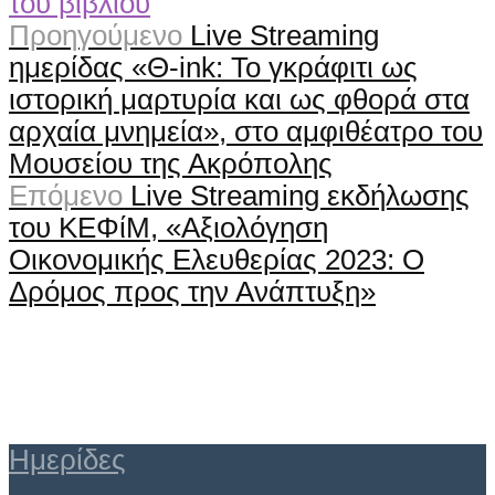
Προηγούμενο
Live Streaming
ημερίδας «Θ-ink: To γκράφιτι ως
ιστορική μαρτυρία και ως φθορά στα
αρχαία μνημεία», στο αμφιθέατρο του
Μουσείου της Ακρόπολης
Επόμενο
Live Streaming εκδήλωσης
του ΚΕΦίΜ, «Αξιολόγηση
Οικονομικής Ελευθερίας 2023: Ο
Δρόμος προς την Ανάπτυξη»
Ημερίδες