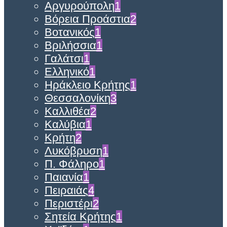
Αργυρούπολη
1
Βόρεια Προάστια
2
Βοτανικός
1
Βριλήσσια
1
Γαλάτσι
1
Ελληνικό
1
Ηράκλειο Κρήτης
1
Θεσσαλονίκη
3
Καλλιθέα
2
Καλύβια
1
Κρήτη
2
Λυκόβρυση
1
Π. Φάληρο
1
Παιανία
1
Πειραιάς
4
Περιστέρι
2
Σητεία Κρήτης
1