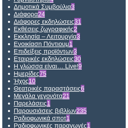
Δημοτικά Συμβούλια
3
Διάφορα
24
Διάφορες εκδηλώσεις
31
Εκθέσεις ζωγραφικής
2
Εκκλησία – Λειτουργία
3
Ενοικίαση Πόντιουμ
1
Επιδείξεις προϊόντων
3
Εταιρικές εκδηλώσεις
30
Η γλώσσα είναι… Live!
9
Ημερίδες
75
Ήχος
10
Θεατρικές παραστάσεις
6
Μεγάλα γεγονότα
21
Παρελάσεις
1
Παρουσιάσεις βιβλίων
235
Ραδιοφωνικά σποτ
1
Ραδιοφωνικές παραγωγές
1