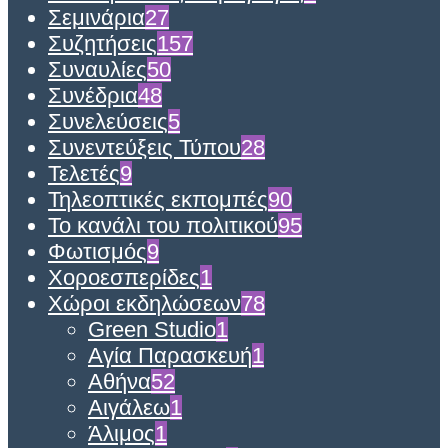
Σεμινάρια
27
Συζητήσεις
157
Συναυλίες
50
Συνέδρια
48
Συνελεύσεις
5
Συνεντεύξεις Τύπου
28
Τελετές
9
Τηλεοπτικές εκπομπές
90
Το κανάλι του πολιτικού
95
Φωτισμός
9
Χοροεσπερίδες
1
Χώροι εκδηλώσεων
78
Green Studio
1
Αγία Παρασκευή
1
Αθήνα
52
Αιγάλεω
1
Άλιμος
1