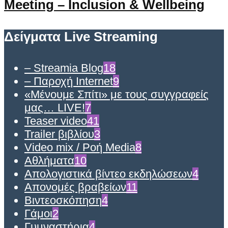
Meeting – Inclusion & Wellbeing
Δείγματα Live Streaming
– Streamia Blog
18
– Παροχή Internet
9
«Μένουμε Σπίτι» με τους συγγραφείς
μας… LIVE!
7
Teaser video
41
Trailer βιβλίου
3
Video mix / Ροή Media
8
Αθλήματα
10
Απολογιστικά βίντεο εκδηλώσεων
4
Απονομές βραβείων
11
Βιντεοσκόπηση
4
Γάμοι
2
Γυμναστήρια
4