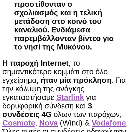
προστίθονταν ο
σχολιασμός και η τελική
μετάδοση στο κοινό του
καναλιού. Ενδιάμεσα
παρεμβάλλονταν
βίντεο για
το νησί της Μυκόνου
.
Η παροχή Internet
, το
σημαντικότερο κομμάτι στο όλο
εγχείρημα,
ήταν μία πρόκληση
. Για
την κάλυψη της ανάγκης
εγκαταστήσαμε
Starlink
για
δορυφορική σύνδεση και
3
συνδέσεις 4G
όλων των παρόχων,
Cosmote
,
Nova
(Wind) &
Vodafone
.
Όλες αυτές οι συνδέσεις οδηγούνταν