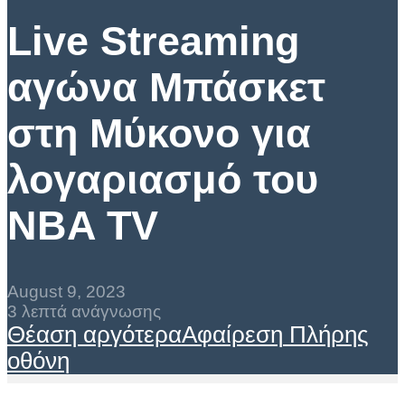
Live Streaming
αγώνα Μπάσκετ
στη Μύκονο για
λογαριασμό του
NBA TV
August 9, 2023
3 λεπτά ανάγνωσης
Θέαση αργότερα
Αφαίρεση
Πλήρης
οθόνη