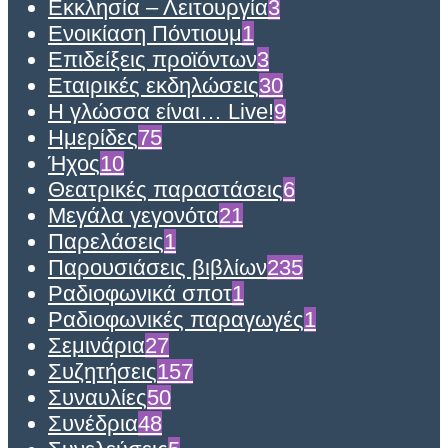
Εκκλησία – Λειτουργία
3
Ενοικίαση Πόντιουμ
1
Επιδείξεις προϊόντων
3
Εταιρικές εκδηλώσεις
30
Η γλώσσα είναι… Live!
9
Ημερίδες
75
Ήχος
10
Θεατρικές παραστάσεις
6
Μεγάλα γεγονότα
21
Παρελάσεις
1
Παρουσιάσεις βιβλίων
235
Ραδιοφωνικά σποτ
1
Ραδιοφωνικές παραγωγές
1
Σεμινάρια
27
Συζητήσεις
157
Συναυλίες
50
Συνέδρια
48