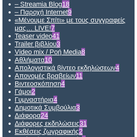
– Streamia Blog
18
– Παροχή Internet
9
«Μένουμε Σπίτι» με τους συγγραφείς
μας… LIVE!
7
Teaser video
41
Trailer βιβλίου
3
Video mix / Ροή Media
8
Αθλήματα
10
Απολογιστικά βίντεο εκδηλώσεων
4
Απονομές βραβείων
11
Βιντεοσκόπηση
4
Γάμοι
2
Γυμναστήρια
4
Δημοτικά Συμβούλια
3
Διάφορα
24
Διάφορες εκδηλώσεις
31
Εκθέσεις ζωγραφικής
2