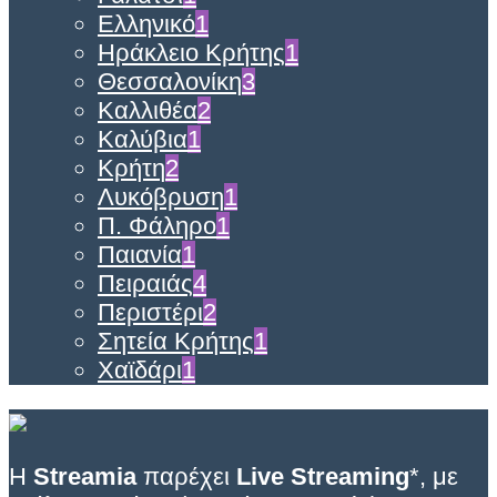
Ελληνικό
1
Ηράκλειο Κρήτης
1
Θεσσαλονίκη
3
Καλλιθέα
2
Καλύβια
1
Κρήτη
2
Λυκόβρυση
1
Π. Φάληρο
1
Παιανία
1
Πειραιάς
4
Περιστέρι
2
Σητεία Κρήτης
1
Χαϊδάρι
1
Η
Streamia
παρέχει
Live Streaming
*, με