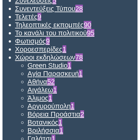
Συνελεύσεις
5
Συνεντεύξεις Τύπου
28
Τελετές
9
Τηλεοπτικές εκπομπές
90
Το κανάλι του πολιτικού
95
Φωτισμός
9
Χοροεσπερίδες
1
Χώροι εκδηλώσεων
78
Green Studio
1
Αγία Παρασκευή
1
Αθήνα
52
Αιγάλεω
1
Άλιμος
1
Αργυρούπολη
1
Βόρεια Προάστια
2
Βοτανικός
1
Βριλήσσια
1
Γαλάτσι
1