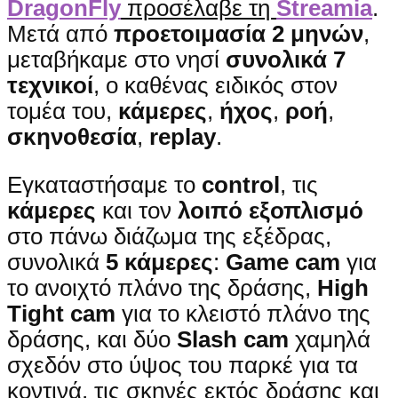
DragonFly
προσέλαβε τη
Streamia
.
Μετά από
προετοιμασία 2 μηνών
,
μεταβήκαμε στο νησί
συνολικά 7
τεχνικοί
, ο καθένας ειδικός στον
τομέα του,
κάμερες
,
ήχος
,
ροή
,
σκηνοθεσία
,
replay
.
Εγκαταστήσαμε το
control
, τις
κάμερες
και τον
λοιπό εξοπλισμό
στο πάνω διάζωμα της εξέδρας,
συνολικά
5 κάμερες
:
Game cam
για
το ανοιχτό πλάνο της δράσης,
High
Tight cam
για το κλειστό πλάνο της
δράσης, και δύο
Slash cam
χαμηλά
σχεδόν στο ύψος του παρκέ για τα
κοντινά, τις σκηνές εκτός δράσης και