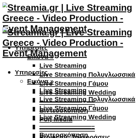
Υπηρεσίες
Εικόνα »
Live Streaming
Υπηρεσίες
Live Streaming Πολυγλωσσικά
Εικόνα »
Live Streaming Γάμου
Live Streaming
Live Streaming Wedding
Live Streaming Πολυγλωσσικά
————————–
Live Streaming Γάμου
Βιντεοσκόπηση
Live Streaming Wedding
Ροή Media
————————–
————————–
Βιντεοσκόπηση
Projector, Τηλεοράσεις,