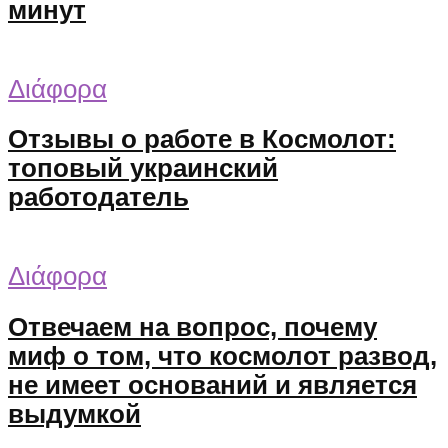
минут
Διάφορα
Отзывы о работе в Космолот:
топовый украинский
работодатель
Διάφορα
Отвечаем на вопрос, почему
миф о том, что космолот развод,
не имеет оснований и является
выдумкой