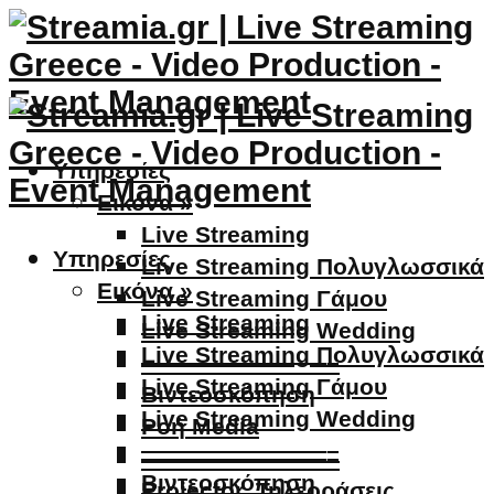
Υπηρεσίες
Εικόνα »
Live Streaming
Υπηρεσίες
Live Streaming Πολυγλωσσικά
Εικόνα »
Live Streaming Γάμου
Live Streaming
Live Streaming Wedding
Live Streaming Πολυγλωσσικά
————————–
Live Streaming Γάμου
Βιντεοσκόπηση
Live Streaming Wedding
Ροή Media
————————–
————————–
Βιντεοσκόπηση
Projector, Τηλεοράσεις,