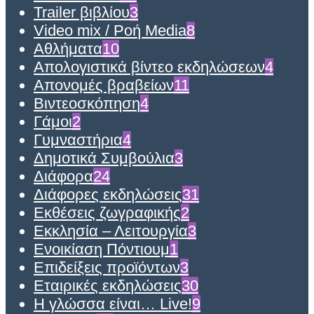
Trailer βιβλίου
3
Video mix / Ροή Media
8
Αθλήματα
10
Απολογιστικά βίντεο εκδηλώσεων
4
Απονομές βραβείων
11
Βιντεοσκόπηση
4
Γάμοι
2
Γυμναστήρια
4
Δημοτικά Συμβούλια
3
Διάφορα
24
Διάφορες εκδηλώσεις
31
Εκθέσεις ζωγραφικής
2
Εκκλησία – Λειτουργία
3
Ενοικίαση Πόντιουμ
1
Επιδείξεις προϊόντων
3
Εταιρικές εκδηλώσεις
30
Η γλώσσα είναι… Live!
9