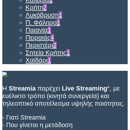
Κρήτη
2
Λυκόβρυση
1
Π. Φάληρο
1
Παιανία
1
Πειραιάς
4
Περιστέρι
2
Σητεία Κρήτης
1
Χαϊδάρι
1
Η
Streamia
παρέχει
Live Streaming
*, με
ευέλικτο τρόπο (κινητά συνεργεία) και
τηλεοπτικό αποτέλεσμα υψηλής ποιότητας.
- Γιατί Streamia
- Που γίνεται η μετάδοση