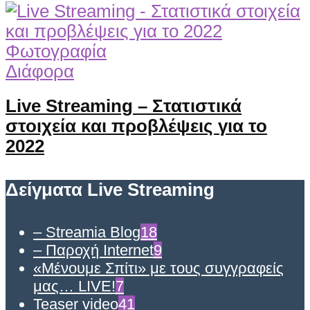
Φωτογραφία
Διάφορα
Live Streaming – Στατιστικά
στοιχεία και προβλέψεις για το
2022
Δείγματα Live Streaming
– Streamia Blog
18
– Παροχή Internet
9
«Μένουμε Σπίτι» με τους συγγραφείς
μας… LIVE!
7
Teaser video
41