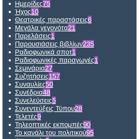
Ημερίδες
75
Ήχος
10
Θεατρικές παραστάσεις
6
Μεγάλα γεγονότα
21
Παρελάσεις
1
Παρουσιάσεις βιβλίων
235
Ραδιοφωνικά σποτ
1
Ραδιοφωνικές παραγωγές
1
Σεμινάρια
27
Συζητήσεις
157
Συναυλίες
50
Συνέδρια
48
Συνελεύσεις
5
Συνεντεύξεις Τύπου
28
Τελετές
9
Τηλεοπτικές εκπομπές
90
Το κανάλι του πολιτικού
95