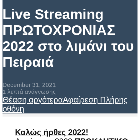
Live Streaming
ΠΡΩΤΟΧΡΟΝΙΑΣ
2022 στο λιμάνι του
Πειραιά
December 31, 2021
1 λεπτά ανάγνωσης
Θέαση αργότερα
Αφαίρεση
Πλήρης
οθόνη
Καλώς ήρθες 2022!