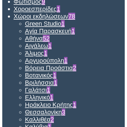
Φωτισμός
9
Χοροεσπερίδες
1
Χώροι εκδηλώσεων
78
Green Studio
1
Αγία Παρασκευή
1
Αθήνα
52
Αιγάλεω
1
Άλιμος
1
Αργυρούπολη
1
Βόρεια Προάστια
2
Βοτανικός
1
Βριλήσσια
1
Γαλάτσι
1
Ελληνικό
1
Ηράκλειο Κρήτης
1
Θεσσαλονίκη
3
Καλλιθέα
2
Καλύβια
1