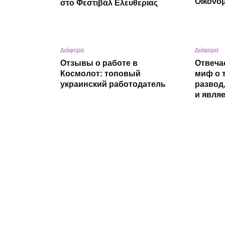
Οικονο
στο Φεστιβάλ Ελευθερίας
Διάφορα
Διάφορα
Отзывы о работе в
Отвеча
Космолот: топовый
миф о 
украинский работодатель
развод
и явля