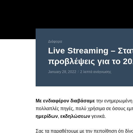
Διάφορα
Live Streaming – Στατ
προβλέψεις για το 2
January 28, 2022
2 λεπτά ανάγνωσης
Με ενδιαφέρον διαβάσαμε
την ενημερωμέν
πολλαπλές πηγές, πολύ χρήσιμα σε όσους εμ
ημερίδων
,
εκδηλώσεων
γενικά.
Σας τα παραθέτουμε με την πεποίθηση ότι δίν