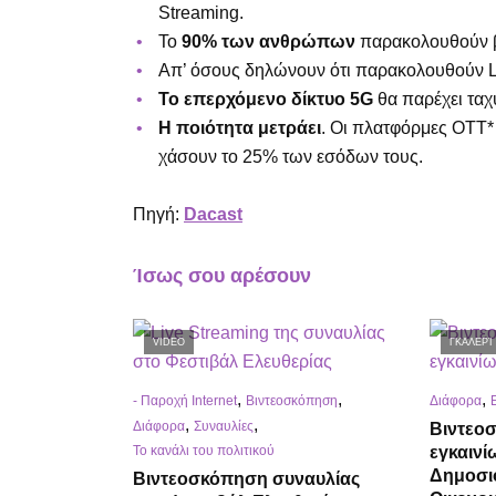
Streaming.
Το
90% των ανθρώπων
παρακολουθούν βί
Απ’ όσους δηλώνουν ότι παρακολουθούν L
Το επερχόμενο δίκτυο 5G
θα παρέχει ταχ
Η ποιότητα μετράει
. Οι πλατφόρμες OTT*
χάσουν το 25% των εσόδων τους.
Πηγή:
Dacast
Ίσως σου αρέσουν
VIDEO
ΓΚΑΛΕΡΊ
,
,
,
- Παροχή Internet
Βιντεοσκόπηση
Διάφορα
,
,
Διάφορα
Συναυλίες
Βιντεο
εγκαινί
Το κανάλι του πολιτικού
Δημοσι
Βιντεοσκόπηση συναυλίας