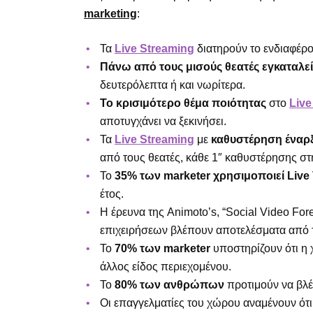
marketing
:
Τα
Live Streaming
διατηρούν το ενδιαφέρ
Πάνω από τους μισούς θεατές εγκαταλε
δευτερόλεπτα ή και νωρίτερα.
Το κρισιμότερο θέμα ποιότητας
στο
Live
αποτυγχάνει να ξεκινήσει.
Τα
Live Streaming
με
καθυστέρηση έναρ
από τους θεατές, κάθε 1″ καθυστέρησης σ
Το
35% των marketer χρησιμοποιεί Live
έτος.
Η έρευνα της Animoto’s, “Social Video Forec
επιχειρήσεων βλέπουν αποτελέσματα από τ
Το
70% των marketer
υποστηρίζουν ότι η 
άλλος είδος περιεχομένου.
Το
80% των ανθρώπων
προτιμούν να βλέ
Οι επαγγελματίες του χώρου αναμένουν ότι τ