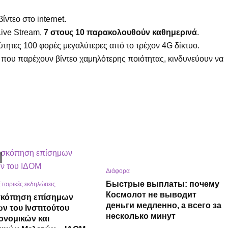
ντεο στο internet.
ive Stream,
7 στους 10 παρακολουθούν καθημερινά
.
ύτητες 100 φορές μεγαλύτερες από το τρέχον 4G δίκτυο.
 που παρέχουν βίντεο χαμηλότερης ποιότητας, κινδυνεύουν να
Διάφορα
Быстрые выплаты: почему
Εταιρικές εκδηλώσεις
Космолот не выводит
σκόπηση επίσημων
деньги медленно, а всего за
ων του Ινστιτούτου
несколько минут
ονομικών και