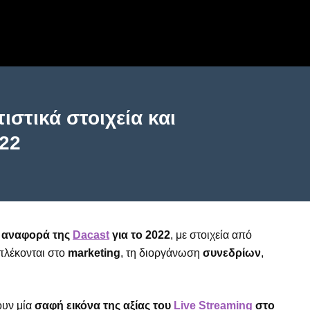
ιστικά στοιχεία και
022
η
αναφορά της
Dacast
για το 2022
, με στοιχεία από
πλέκονται στο
marketing
, τη διοργάνωση
συνεδρίων
,
ουν μία
σαφή εικόνα της αξίας του
Live Streaming
στο