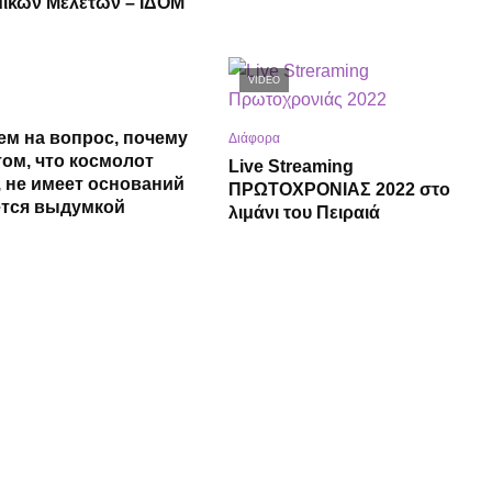
μικών Μελετών – ΙΔΟΜ
VIDEO
ем на вопрос, почему
Διάφορα
том, что космолот
Live Streaming
, не имеет оснований
ΠΡΩΤΟΧΡΟΝΙΑΣ 2022 στο
ется выдумкой
λιμάνι του Πειραιά