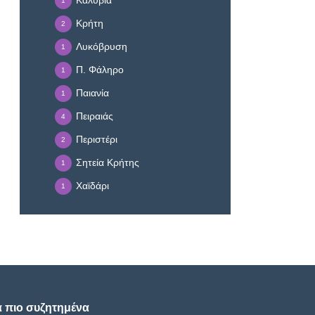
Καλύβια
1
Κρήτη
2
Λυκόβρυση
1
Π. Φάληρο
1
Παιανία
1
Πειραιάς
4
Περιστέρι
2
Σητεία Κρήτης
1
Χαϊδάρι
1
α πιο συζητημένα