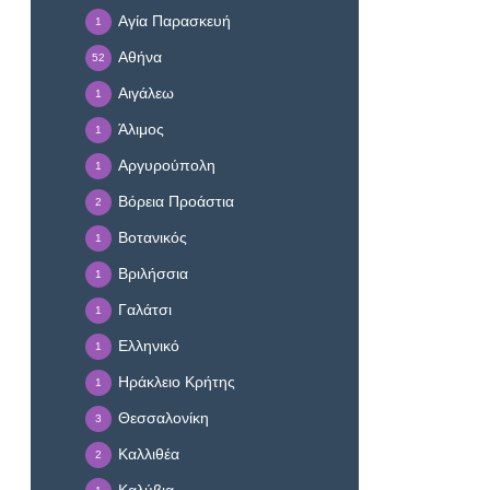
Αγία Παρασκευή
1
Αθήνα
52
Αιγάλεω
1
Άλιμος
1
Αργυρούπολη
1
Βόρεια Προάστια
2
Βοτανικός
1
Βριλήσσια
1
Γαλάτσι
1
Ελληνικό
1
Ηράκλειο Κρήτης
1
Θεσσαλονίκη
3
Καλλιθέα
2