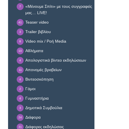
«Μένουμε Σπίτι» με τους συγγραφείς
7
μας… LIVE!
Teaser video
41
Trailer βιβλίου
3
Video mix / Ροή Media
8
Αθλήματα
10
Απολογιστικά βίντεο εκδηλώσεων
4
Απονομές βραβείων
11
Βιντεοσκόπηση
4
Γάμοι
2
Γυμναστήρια
4
Δημοτικά Συμβούλια
3
Διάφορα
24
Διάφορες εκδηλώσεις
31