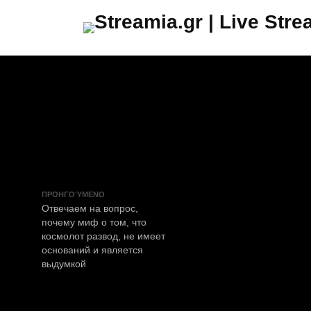
ΠΡΟΗΓΟΎΜΕΝΟ
Отвечаем на вопрос,
почему миф о том, что
космолот развод, не имеет
оснований и является
выдумкой