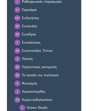
Ραδιοφωνικές παραγωγές
1
Σεμινάρια
27
Συζητήσεις
157
Συναυλίες
50
Συνέδρια
48
Συνελεύσεις
5
Συνεντεύξεις Τύπου
28
Τελετές
9
Τηλεοπτικές εκπομπές
89
Το κανάλι του πολιτικού
95
Φωτισμός
9
Χοροεσπερίδες
1
Χώροι εκδηλώσεων
78
Green Studio
1