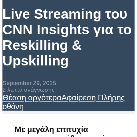
Live Streaming του
CNN Insights για το
Reskilling &
Upskilling
September 29, 2025
2 λεπτά ανάγνωσης
Θέαση αργότερα
Αφαίρεση
Πλήρης
οθόνη
Με μεγάλη επιτυχία