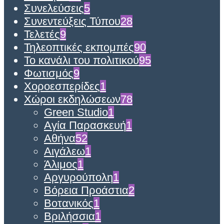
Συνελεύσεις
5
Συνεντεύξεις Τύπου
28
Τελετές
9
Τηλεοπτικές εκπομπές
90
Το κανάλι του πολιτικού
95
Φωτισμός
9
Χοροεσπερίδες
1
Χώροι εκδηλώσεων
78
Green Studio
1
Αγία Παρασκευή
1
Αθήνα
52
Αιγάλεω
1
Άλιμος
1
Αργυρούπολη
1
Βόρεια Προάστια
2
Βοτανικός
1
Βριλήσσια
1