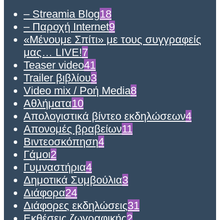
– Streamia Blog
18
– Παροχή Internet
9
«Μένουμε Σπίτι» με τους συγγραφείς
μας… LIVE!
7
Teaser video
41
Trailer βιβλίου
3
Video mix / Ροή Media
8
Αθλήματα
10
Απολογιστικά βίντεο εκδηλώσεων
4
Απονομές βραβείων
11
Βιντεοσκόπηση
4
Γάμοι
2
Γυμναστήρια
4
Δημοτικά Συμβούλια
3
Διάφορα
24
Διάφορες εκδηλώσεις
31
Εκθέσεις ζωγραφικής
2