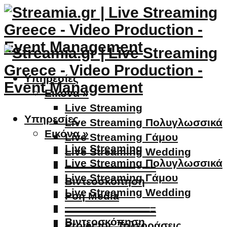
Υπηρεσίες
Εικόνα »
Live Streaming
Υπηρεσίες
Live Streaming Πολυγλωσσικά
Εικόνα »
Live Streaming Γάμου
Live Streaming
Live Streaming Wedding
Live Streaming Πολυγλωσσικά
————————–
Live Streaming Γάμου
Βιντεοσκόπηση
Live Streaming Wedding
Ροή Media
————————–
————————–
Βιντεοσκόπηση
Projector, Τηλεοράσεις,