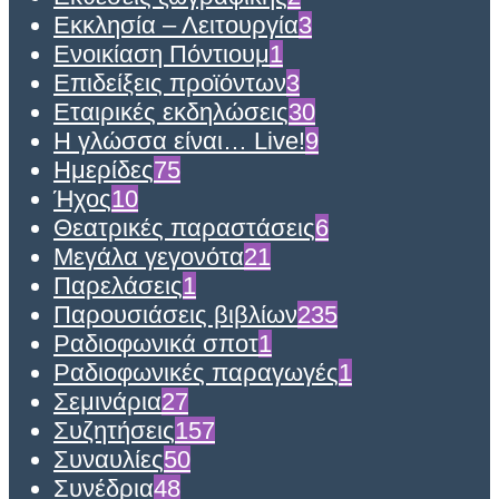
Εκκλησία – Λειτουργία
3
Ενοικίαση Πόντιουμ
1
Επιδείξεις προϊόντων
3
Εταιρικές εκδηλώσεις
30
Η γλώσσα είναι… Live!
9
Ημερίδες
75
Ήχος
10
Θεατρικές παραστάσεις
6
Μεγάλα γεγονότα
21
Παρελάσεις
1
Παρουσιάσεις βιβλίων
235
Ραδιοφωνικά σποτ
1
Ραδιοφωνικές παραγωγές
1
Σεμινάρια
27
Συζητήσεις
157
Συναυλίες
50
Συνέδρια
48