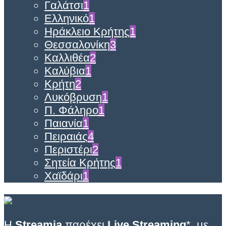
Γαλάτσι
1
Ελληνικό
1
Ηράκλειο Κρήτης
1
Θεσσαλονίκη
3
Καλλιθέα
2
Καλύβια
1
Κρήτη
2
Λυκόβρυση
1
Π. Φάληρο
1
Παιανία
1
Πειραιάς
4
Περιστέρι
2
Σητεία Κρήτης
1
Χαϊδάρι
1
Η
Streamia
παρέχει
Live Streaming
*, με