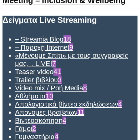
Meeting – Inclusion & Wellbeing
Δείγματα Live Streaming
– Streamia Blog
18
– Παροχή Internet
9
«Μένουμε Σπίτι» με τους συγγραφείς
μας… LIVE!
7
Teaser video
41
Trailer βιβλίου
3
Video mix / Ροή Media
8
Αθλήματα
10
Απολογιστικά βίντεο εκδηλώσεων
4
Απονομές βραβείων
11
Βιντεοσκόπηση
4
Γάμοι
2
Γυμναστήρια
4