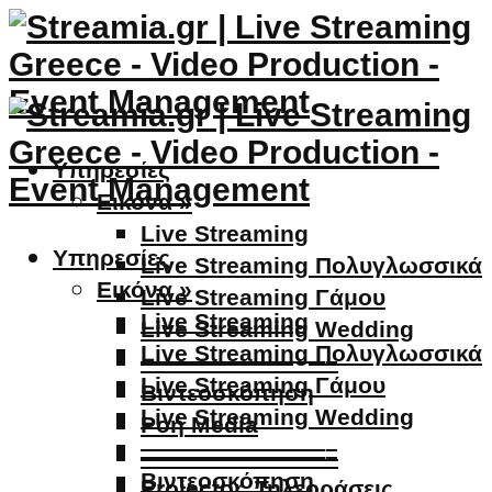
Υπηρεσίες
Εικόνα »
Live Streaming
Υπηρεσίες
Live Streaming Πολυγλωσσικά
Εικόνα »
Live Streaming Γάμου
Live Streaming
Live Streaming Wedding
Live Streaming Πολυγλωσσικά
————————–
Live Streaming Γάμου
Βιντεοσκόπηση
Live Streaming Wedding
Ροή Media
————————–
————————–
Βιντεοσκόπηση
Projector, Τηλεοράσεις,