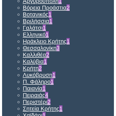
Αργυρούπολη
1
Βόρεια Προάστια
2
Βοτανικός
1
Βριλήσσια
1
Γαλάτσι
1
Ελληνικό
1
Ηράκλειο Κρήτης
1
Θεσσαλονίκη
3
Καλλιθέα
2
Καλύβια
1
Κρήτη
2
Λυκόβρυση
1
Π. Φάληρο
1
Παιανία
1
Πειραιάς
4
Περιστέρι
2
Σητεία Κρήτης
1
Χαϊδάρι
1