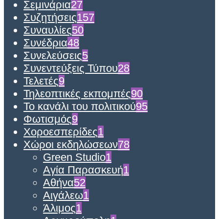
Σεμινάρια
27
Συζητήσεις
157
Συναυλίες
50
Συνέδρια
48
Συνελεύσεις
5
Συνεντεύξεις Τύπου
28
Τελετές
9
Τηλεοπτικές εκπομπές
90
Το κανάλι του πολιτικού
95
Φωτισμός
9
Χοροεσπερίδες
1
Χώροι εκδηλώσεων
78
Green Studio
1
Αγία Παρασκευή
1
Αθήνα
52
Αιγάλεω
1
Άλιμος
1