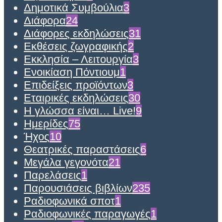
Δημοτικά Συμβούλια
3
Διάφορα
24
Διάφορες εκδηλώσεις
31
Εκθέσεις ζωγραφικής
2
Εκκλησία – Λειτουργία
3
Ενοικίαση Πόντιουμ
1
Επιδείξεις προϊόντων
3
Εταιρικές εκδηλώσεις
30
Η γλώσσα είναι… Live!
9
Ημερίδες
75
Ήχος
10
Θεατρικές παραστάσεις
6
Μεγάλα γεγονότα
21
Παρελάσεις
1
Παρουσιάσεις βιβλίων
235
Ραδιοφωνικά σποτ
1
Ραδιοφωνικές παραγωγές
1