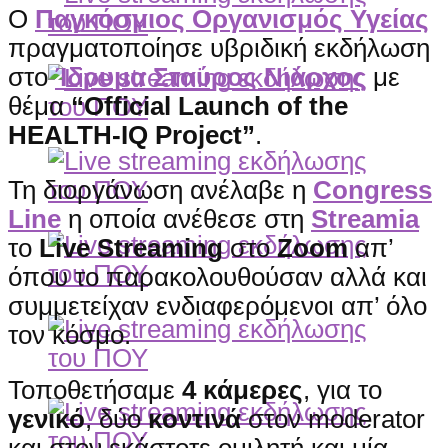
Ο
Παγκόσμιος Οργανισμός Υγείας
πραγματοποίησε υβριδική εκδήλωση
στο
Ίδρυμα Σταύρος Νιάρχος
με
θέμα
“Official Launch of the
HEALTH-IQ Project”
.
Τη διοργάνωση ανέλαβε η
Congress
Line
η οποία ανέθεσε στη
Streamia
το
Live Streaming
στο
Zoom
απ’
όπου το παρακολουθούσαν αλλά και
συμμετείχαν ενδιαφερόμενοι απ’ όλο
τον κόσμο.
Τοποθετήσαμε
4 κάμερες
, για το
γενικό
, δύο
κοντινά
στον moderator
και στον εκάστοτε ομιλητή και μία