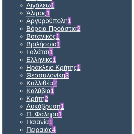
Αιγάλεω
1
Άλιμος
1
Αργυρούπολη
1
Βόρεια Προάστια
2
Βοτανικός
1
Βριλήσσια
1
Γαλάτσι
1
Ελληνικό
1
Ηράκλειο Κρήτης
1
Θεσσαλονίκη
3
Καλλιθέα
2
Καλύβια
1
Κρήτη
2
Λυκόβρυση
1
Π. Φάληρο
1
Παιανία
1
Πειραιάς
4