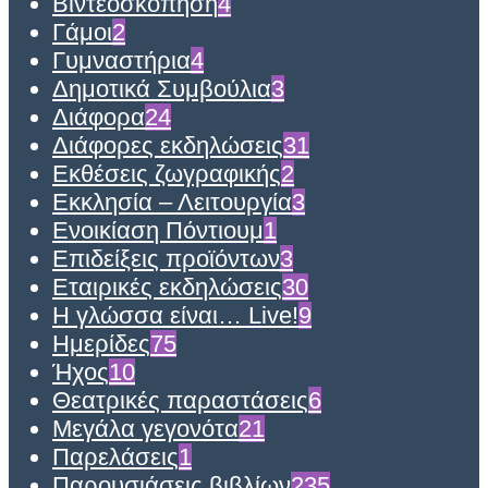
Βιντεοσκόπηση
4
Γάμοι
2
Γυμναστήρια
4
Δημοτικά Συμβούλια
3
Διάφορα
24
Διάφορες εκδηλώσεις
31
Εκθέσεις ζωγραφικής
2
Εκκλησία – Λειτουργία
3
Ενοικίαση Πόντιουμ
1
Επιδείξεις προϊόντων
3
Εταιρικές εκδηλώσεις
30
Η γλώσσα είναι… Live!
9
Ημερίδες
75
Ήχος
10
Θεατρικές παραστάσεις
6
Μεγάλα γεγονότα
21
Παρελάσεις
1
Παρουσιάσεις βιβλίων
235