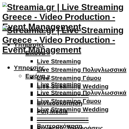
Υπηρεσίες
Εικόνα »
Live Streaming
Υπηρεσίες
Live Streaming Πολυγλωσσικά
Εικόνα »
Live Streaming Γάμου
Live Streaming
Live Streaming Wedding
Live Streaming Πολυγλωσσικά
————————–
Live Streaming Γάμου
Βιντεοσκόπηση
Live Streaming Wedding
Ροή Media
————————–
————————–
Βιντεοσκόπηση
Projector, Τηλεοράσεις,