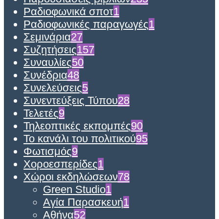
Ραδιοφωνικά σποτ
1
Ραδιοφωνικές παραγωγές
1
Σεμινάρια
27
Συζητήσεις
157
Συναυλίες
50
Συνέδρια
48
Συνελεύσεις
5
Συνεντεύξεις Τύπου
28
Τελετές
9
Τηλεοπτικές εκπομπές
90
Το κανάλι του πολιτικού
95
Φωτισμός
9
Χοροεσπερίδες
1
Χώροι εκδηλώσεων
78
Green Studio
1
Αγία Παρασκευή
1
Αθήνα
52