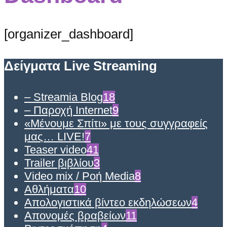
[organizer_dashboard]
Δείγματα Live Streaming
– Streamia Blog
18
– Παροχή Internet
9
«Μένουμε Σπίτι» με τους συγγραφείς
μας… LIVE!
7
Teaser video
41
Trailer βιβλίου
3
Video mix / Ροή Media
8
Αθλήματα
10
Απολογιστικά βίντεο εκδηλώσεων
4
Απονομές βραβείων
11