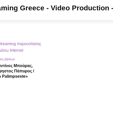
ις βιβλίων
ντίνος Μπούρας,
ψηστος Πάπυρος /
 Palimpseste»