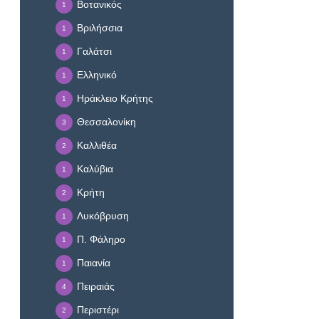
Βοτανικός
1
Βριλήσσια
1
Γαλάτσι
1
Ελληνικό
1
Ηράκλειο Κρήτης
1
Θεσσαλονίκη
3
Καλλιθέα
2
Καλύβια
1
Κρήτη
2
Λυκόβρυση
1
Π. Φάληρο
1
Παιανία
1
Πειραιάς
4
Περιστέρι
2