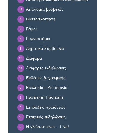
Απονομές βραβείων
11
Βιντεοσκόπηση
4
Γάμοι
2
Γυμναστήρια
4
Δημοτικά Συμβούλια
3
Διάφορα
24
Διάφορες εκδηλώσεις
31
Εκθέσεις ζωγραφικής
2
Εκκλησία – Λειτουργία
3
Ενοικίαση Πόντιουμ
1
Επιδείξεις προϊόντων
3
Εταιρικές εκδηλώσεις
30
Η γλώσσα είναι… Live!
9