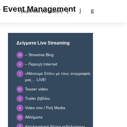
Δείγματα Live Streaming
– Streamia Blog
18
– Παροχή Internet
9
«Μένουμε Σπίτι» με τους συγγραφείς
7
μας… LIVE!
Teaser video
41
Trailer βιβλίου
3
Video mix / Ροή Media
8
Αθλήματα
10
Απολογιστικά βίντεο εκδηλώσεων
4