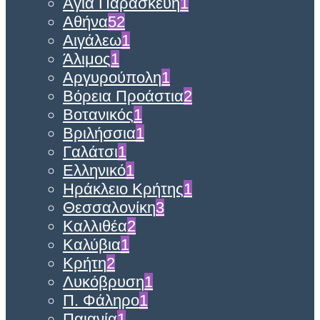
Αγία Παρασκευή
1
Αθήνα
52
Αιγάλεω
1
Άλιμος
1
Αργυρούπολη
1
Βόρεια Προάστια
2
Βοτανικός
1
Βριλήσσια
1
Γαλάτσι
1
Ελληνικό
1
Ηράκλειο Κρήτης
1
Θεσσαλονίκη
3
Καλλιθέα
2
Καλύβια
1
Κρήτη
2
Λυκόβρυση
1
Π. Φάληρο
1
Παιανία
1