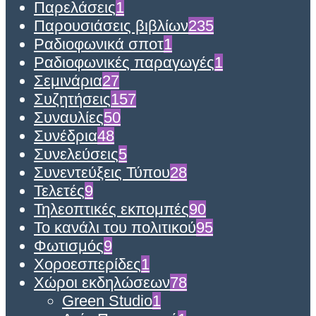
Παρελάσεις
1
Παρουσιάσεις βιβλίων
235
Ραδιοφωνικά σποτ
1
Ραδιοφωνικές παραγωγές
1
Σεμινάρια
27
Συζητήσεις
157
Συναυλίες
50
Συνέδρια
48
Συνελεύσεις
5
Συνεντεύξεις Τύπου
28
Τελετές
9
Τηλεοπτικές εκπομπές
90
Το κανάλι του πολιτικού
95
Φωτισμός
9
Χοροεσπερίδες
1
Χώροι εκδηλώσεων
78
Green Studio
1