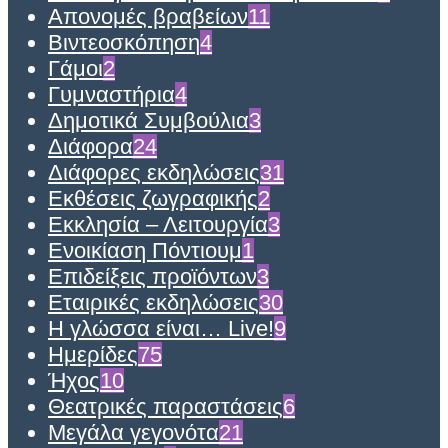
Απονομές βραβείων
11
Βιντεοσκόπηση
4
Γάμοι
2
Γυμναστήρια
4
Δημοτικά Συμβούλια
3
Διάφορα
24
Διάφορες εκδηλώσεις
31
Εκθέσεις ζωγραφικής
2
Εκκλησία – Λειτουργία
3
Ενοικίαση Πόντιουμ
1
Επιδείξεις προϊόντων
3
Εταιρικές εκδηλώσεις
30
Η γλώσσα είναι… Live!
9
Ημερίδες
75
Ήχος
10
Θεατρικές παραστάσεις
6
Μεγάλα γεγονότα
21