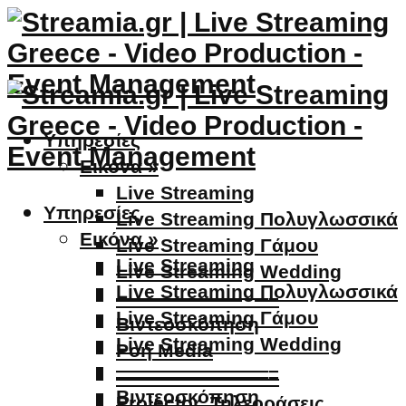
Υπηρεσίες
Εικόνα »
Live Streaming
Υπηρεσίες
Live Streaming Πολυγλωσσικά
Εικόνα »
Live Streaming Γάμου
Live Streaming
Live Streaming Wedding
Live Streaming Πολυγλωσσικά
————————–
Live Streaming Γάμου
Βιντεοσκόπηση
Live Streaming Wedding
Ροή Media
————————–
————————–
Βιντεοσκόπηση
Projector, Τηλεοράσεις,