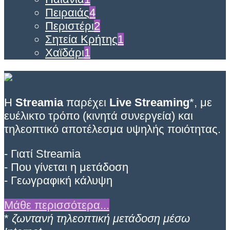
Πειραιάς
4
Περιστέρι
2
Σητεία Κρήτης
1
Χαϊδάρι
1
Η
Streamia
παρέχει
Live Streaming
*, με
ευέλικτο τρόπο (κινητά συνεργεία) και
τηλεοπτικό αποτέλεσμα υψηλής ποιότητας.
- Γιατί Streamia
- Που γίνεται η μετάδοση
- Γεωγραφική κάλυψη
Μάθε περισσότερα...
*
ζωντανή τηλεοπτική μετάδοση μέσω