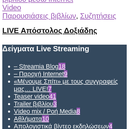
Video
Παρουσιάσεις βιβλίων
,
Συζητήσεις
LIVE Απόστολος Δοξιάδης
Δείγματα Live Streaming
– Streamia Blog
18
– Παροχή Internet
9
«Μένουμε Σπίτι» με τους συγγραφείς
μας… LIVE!
7
Teaser video
41
Trailer βιβλίου
3
Video mix / Ροή Media
8
Αθλήματα
10
Απολογιστικά βίντεο εκδηλώσεων
4