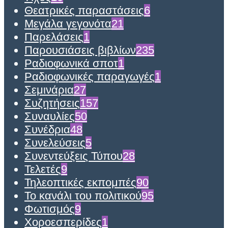
Θεατρικές παραστάσεις
6
Μεγάλα γεγονότα
21
Παρελάσεις
1
Παρουσιάσεις βιβλίων
235
Ραδιοφωνικά σποτ
1
Ραδιοφωνικές παραγωγές
1
Σεμινάρια
27
Συζητήσεις
157
Συναυλίες
50
Συνέδρια
48
Συνελεύσεις
5
Συνεντεύξεις Τύπου
28
Τελετές
9
Τηλεοπτικές εκπομπές
90
Το κανάλι του πολιτικού
95
Φωτισμός
9
Χοροεσπερίδες
1