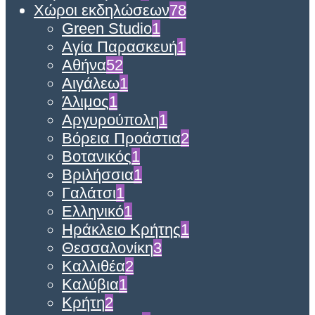
Χώροι εκδηλώσεων
78
Green Studio
1
Αγία Παρασκευή
1
Αθήνα
52
Αιγάλεω
1
Άλιμος
1
Αργυρούπολη
1
Βόρεια Προάστια
2
Βοτανικός
1
Βριλήσσια
1
Γαλάτσι
1
Ελληνικό
1
Ηράκλειο Κρήτης
1
Θεσσαλονίκη
3
Καλλιθέα
2
Καλύβια
1
Κρήτη
2