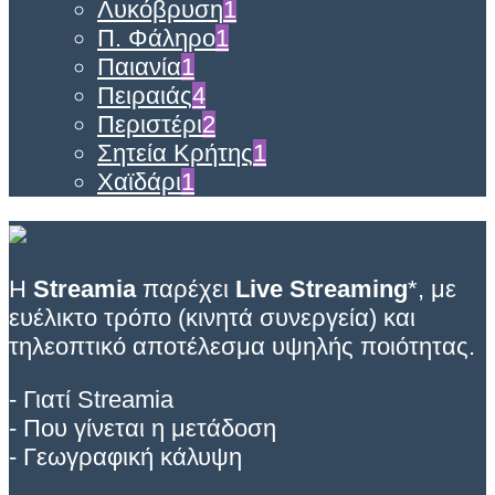
Λυκόβρυση
1
Π. Φάληρο
1
Παιανία
1
Πειραιάς
4
Περιστέρι
2
Σητεία Κρήτης
1
Χαϊδάρι
1
Η
Streamia
παρέχει
Live Streaming
*, με
ευέλικτο τρόπο (κινητά συνεργεία) και
τηλεοπτικό αποτέλεσμα υψηλής ποιότητας.
- Γιατί Streamia
- Που γίνεται η μετάδοση
- Γεωγραφική κάλυψη