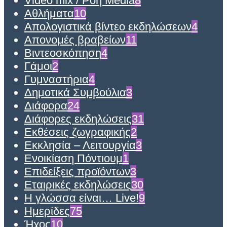
Video mix / Ροή Media
8
Αθλήματα
10
Απολογιστικά βίντεο εκδηλώσεων
4
Απονομές βραβείων
11
Βιντεοσκόπηση
4
Γάμοι
2
Γυμναστήρια
4
Δημοτικά Συμβούλια
3
Διάφορα
24
Διάφορες εκδηλώσεις
31
Εκθέσεις ζωγραφικής
2
Εκκλησία – Λειτουργία
3
Ενοικίαση Πόντιουμ
1
Επιδείξεις προϊόντων
3
Εταιρικές εκδηλώσεις
30
Η γλώσσα είναι… Live!
9
Ημερίδες
75
Ήχος
10