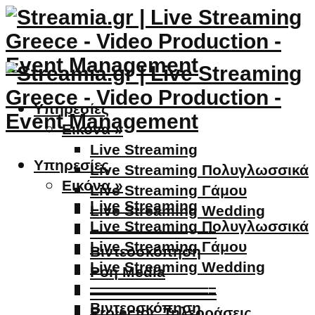
Υπηρεσίες
Εικόνα »
Live Streaming
Υπηρεσίες
Live Streaming Πολυγλωσσικά
Εικόνα »
Live Streaming Γάμου
Live Streaming
Live Streaming Wedding
Live Streaming Πολυγλωσσικά
————————–
Live Streaming Γάμου
Βιντεοσκόπηση
Live Streaming Wedding
Ροή Media
————————–
————————–
Βιντεοσκόπηση
Projector, Τηλεοράσεις,