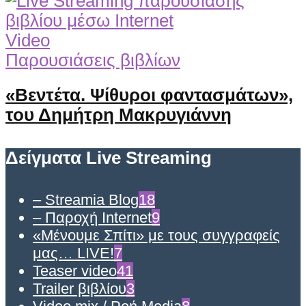
Video
Παρουσιάσεις βιβλίων
«Βεντέτα. Ψίθυροι φαντασμάτων»,
του Δημήτρη Μακρυγιάννη
Δείγματα Live Streaming
– Streamia Blog
18
– Παροχή Internet
9
«Μένουμε Σπίτι» με τους συγγραφείς
μας… LIVE!
7
Teaser video
41
Trailer βιβλίου
3