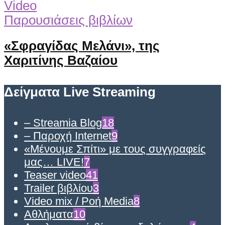
Video
Παρουσιάσεις βιβλίων
«Σφραγίδας Μελάνι», της
Χαριτίνης Βαζαίου
Δείγματα Live Streaming
– Streamia Blog
18
– Παροχή Internet
9
«Μένουμε Σπίτι» με τους συγγραφείς
μας… LIVE!
7
Teaser video
41
Trailer βιβλίου
3
Video mix / Ροή Media
8
Αθλήματα
10