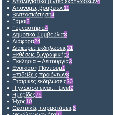
Απολογιστικά βίντεο εκδηλώσεων
4
Απονομές βραβείων
11
Βιντεοσκόπηση
4
Γάμοι
2
Γυμναστήρια
4
Δημοτικά Συμβούλια
3
Διάφορα
24
Διάφορες εκδηλώσεις
31
Εκθέσεις ζωγραφικής
2
Εκκλησία – Λειτουργία
3
Ενοικίαση Πόντιουμ
1
Επιδείξεις προϊόντων
3
Εταιρικές εκδηλώσεις
30
Η γλώσσα είναι… Live!
9
Ημερίδες
75
Ήχος
10
Θεατρικές παραστάσεις
6
Μεγάλα γεγονότα
21