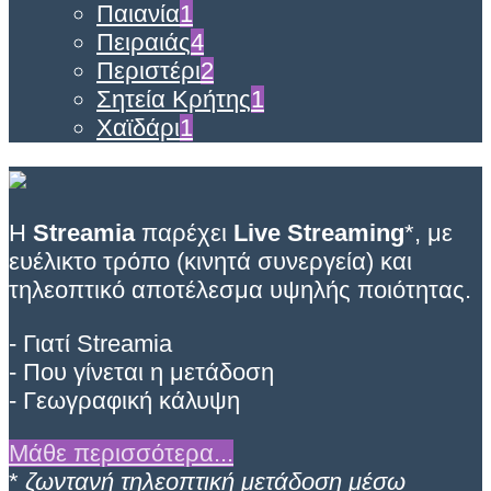
Παιανία
1
Πειραιάς
4
Περιστέρι
2
Σητεία Κρήτης
1
Χαϊδάρι
1
Η
Streamia
παρέχει
Live Streaming
*, με
ευέλικτο τρόπο (κινητά συνεργεία) και
τηλεοπτικό αποτέλεσμα υψηλής ποιότητας.
- Γιατί Streamia
- Που γίνεται η μετάδοση
- Γεωγραφική κάλυψη
Μάθε περισσότερα...
*
ζωντανή τηλεοπτική μετάδοση μέσω