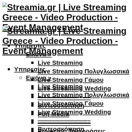
Υπηρεσίες
Εικόνα »
Live Streaming
Υπηρεσίες
Live Streaming Πολυγλωσσικά
Εικόνα »
Live Streaming Γάμου
Live Streaming
Live Streaming Wedding
Live Streaming Πολυγλωσσικά
————————–
Live Streaming Γάμου
Βιντεοσκόπηση
Live Streaming Wedding
Ροή Media
————————–
————————–
Βιντεοσκόπηση
Projector, Τηλεοράσεις,