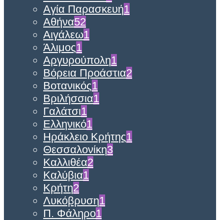
Αγία Παρασκευή
1
Αθήνα
52
Αιγάλεω
1
Άλιμος
1
Αργυρούπολη
1
Βόρεια Προάστια
2
Βοτανικός
1
Βριλήσσια
1
Γαλάτσι
1
Ελληνικό
1
Ηράκλειο Κρήτης
1
Θεσσαλονίκη
3
Καλλιθέα
2
Καλύβια
1
Κρήτη
2
Λυκόβρυση
1
Π. Φάληρο
1