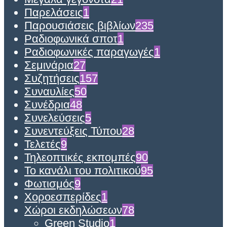
Παρελάσεις
1
Παρουσιάσεις βιβλίων
235
Ραδιοφωνικά σποτ
1
Ραδιοφωνικές παραγωγές
1
Σεμινάρια
27
Συζητήσεις
157
Συναυλίες
50
Συνέδρια
48
Συνελεύσεις
5
Συνεντεύξεις Τύπου
28
Τελετές
9
Τηλεοπτικές εκπομπές
90
Το κανάλι του πολιτικού
95
Φωτισμός
9
Χοροεσπερίδες
1
Χώροι εκδηλώσεων
78
Green Studio
1