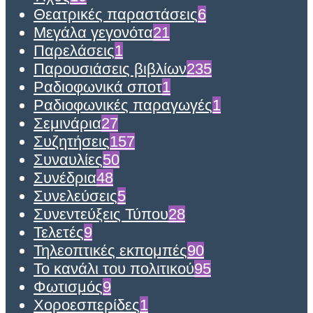
Θεατρικές παραστάσεις
6
Μεγάλα γεγονότα
21
Παρελάσεις
1
Παρουσιάσεις βιβλίων
235
Ραδιοφωνικά σποτ
1
Ραδιοφωνικές παραγωγές
1
Σεμινάρια
27
Συζητήσεις
157
Συναυλίες
50
Συνέδρια
48
Συνελεύσεις
5
Συνεντεύξεις Τύπου
28
Τελετές
9
Τηλεοπτικές εκπομπές
90
Το κανάλι του πολιτικού
95
Φωτισμός
9
Χοροεσπερίδες
1