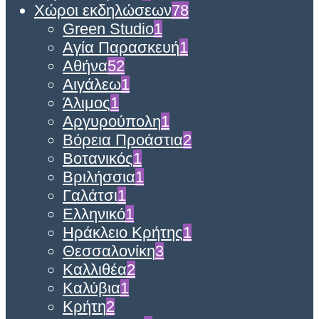
Χώροι εκδηλώσεων
78
Green Studio
1
Αγία Παρασκευή
1
Αθήνα
52
Αιγάλεω
1
Άλιμος
1
Αργυρούπολη
1
Βόρεια Προάστια
2
Βοτανικός
1
Βριλήσσια
1
Γαλάτσι
1
Ελληνικό
1
Ηράκλειο Κρήτης
1
Θεσσαλονίκη
3
Καλλιθέα
2
Καλύβια
1
Κρήτη
2