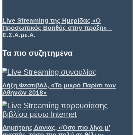
Live Streaming της Ημερίδας «Ο
Προσωπικός Βοηθός στην πράξη» –
Ε.Σ.Α.με.Α.
Τα πιο συζητημένα
Λήξη Φεστιβάλ, «Το μικρό Παρίσι των
Αθηνών 2018»
Δημήτρης Δανιάς, «Όσο πιο λίγο μʼ
αγαπάς, τόσο πιο πολύ σε θέλω»