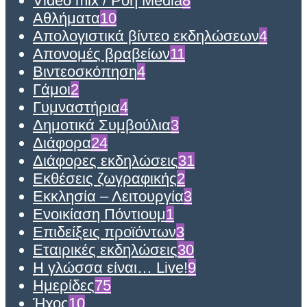
Video mix / Ροή Media
8
Αθλήματα
10
Απολογιστικά βίντεο εκδηλώσεων
4
Απονομές βραβείων
11
Βιντεοσκόπηση
4
Γάμοι
2
Γυμναστήρια
4
Δημοτικά Συμβούλια
3
Διάφορα
24
Διάφορες εκδηλώσεις
31
Εκθέσεις ζωγραφικής
2
Εκκλησία – Λειτουργία
3
Ενοικίαση Πόντιουμ
1
Επιδείξεις προϊόντων
3
Εταιρικές εκδηλώσεις
30
Η γλώσσα είναι… Live!
9
Ημερίδες
75
Ήχος
10