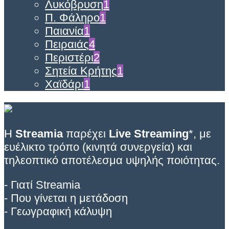
Λυκόβρυση
1
Π. Φάληρο
1
Παιανία
1
Πειραιάς
4
Περιστέρι
2
Σητεία Κρήτης
1
Χαϊδάρι
1
Η
Streamia
παρέχει
Live Streaming
*, με
ευέλικτο τρόπο (κινητά συνεργεία) και
τηλεοπτικό αποτέλεσμα υψηλής ποιότητας.
- Γιατί Streamia
- Που γίνεται η μετάδοση
- Γεωγραφική κάλυψη