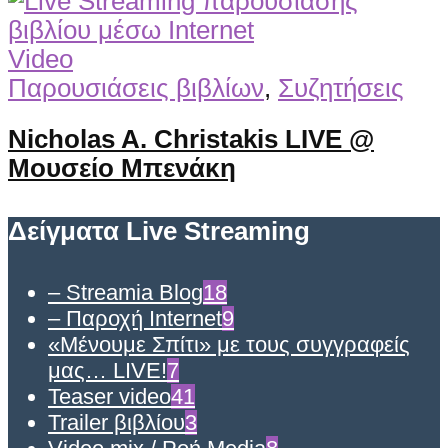
Video
Παρουσιάσεις βιβλίων
,
Συζητήσεις
Nicholas A. Christakis LIVE @
Μουσείο Μπενάκη
Δείγματα Live Streaming
– Streamia Blog
18
– Παροχή Internet
9
«Μένουμε Σπίτι» με τους συγγραφείς
μας… LIVE!
7
Teaser video
41
Trailer βιβλίου
3