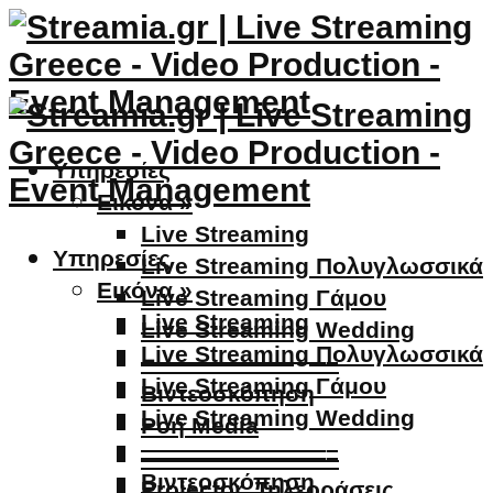
Υπηρεσίες
Εικόνα »
Live Streaming
Υπηρεσίες
Live Streaming Πολυγλωσσικά
Εικόνα »
Live Streaming Γάμου
Live Streaming
Live Streaming Wedding
Live Streaming Πολυγλωσσικά
————————–
Live Streaming Γάμου
Βιντεοσκόπηση
Live Streaming Wedding
Ροή Media
————————–
————————–
Βιντεοσκόπηση
Projector, Τηλεοράσεις,