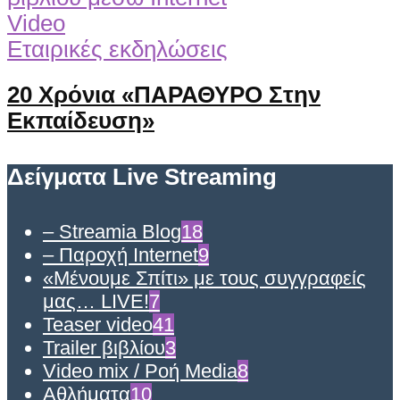
Video
Εταιρικές εκδηλώσεις
20 Χρόνια «ΠΑΡΑΘΥΡΟ Στην
Εκπαίδευση»
Δείγματα Live Streaming
– Streamia Blog
18
– Παροχή Internet
9
«Μένουμε Σπίτι» με τους συγγραφείς
μας… LIVE!
7
Teaser video
41
Trailer βιβλίου
3
Video mix / Ροή Media
8
Αθλήματα
10