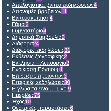
Απολογιστικά βίντεο εκδηλώσεων
4
Απονομές βραβείων
11
Βιντεοσκόπηση
4
Γάμοι
2
Γυμναστήρια
4
Δημοτικά Συμβούλια
3
Διάφορα
24
Διάφορες εκδηλώσεις
31
Εκθέσεις ζωγραφικής
2
Εκκλησία – Λειτουργία
3
Ενοικίαση Πόντιουμ
1
Επιδείξεις προϊόντων
3
Εταιρικές εκδηλώσεις
30
Η γλώσσα είναι… Live!
9
Ημερίδες
75
Ήχος
10
Θεατρικές παραστάσεις
6