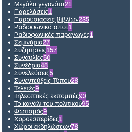
Μεγάλα γεγονότα
21
Παρελάσεις
1
Παρουσιάσεις βιβλίων
235
Ραδιοφωνικά σποτ
1
Ραδιοφωνικές παραγωγές
1
Σεμινάρια
27
Συζητήσεις
157
Συναυλίες
50
Συνέδρια
48
Συνελεύσεις
5
Συνεντεύξεις Τύπου
28
Τελετές
9
Τηλεοπτικές εκπομπές
90
Το κανάλι του πολιτικού
95
Φωτισμός
9
Χοροεσπερίδες
1
Χώροι εκδηλώσεων
78