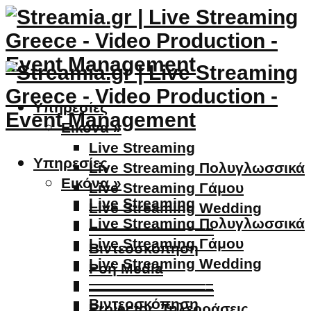
Υπηρεσίες
Εικόνα »
Live Streaming
Υπηρεσίες
Live Streaming Πολυγλωσσικά
Εικόνα »
Live Streaming Γάμου
Live Streaming
Live Streaming Wedding
Live Streaming Πολυγλωσσικά
————————–
Live Streaming Γάμου
Βιντεοσκόπηση
Live Streaming Wedding
Ροή Media
————————–
————————–
Βιντεοσκόπηση
Projector, Τηλεοράσεις,