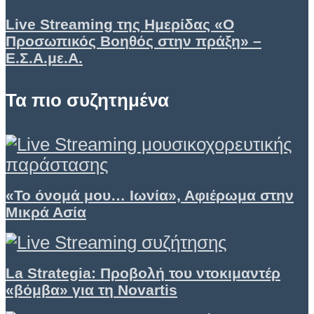
Live Streaming της Ημερίδας «Ο
Προσωπικός Βοηθός στην πράξη» –
Ε.Σ.Α.με.Α.
Τα πιο συζητημένα
«Το όνομά μου… Ιωνία», Αφιέρωμα στην
Μικρά Ασία
La Strategia: Προβολή του ντοκιμαντέρ
«βόμβα» για τη Novartis