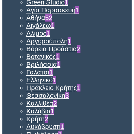
Green Studio
1
Αγία Παρασκευή
1
Αθήνα
52
Αιγάλεω
1
Άλιμος
1
Αργυρούπολη
1
Βόρεια Προάστια
2
Βοτανικός
1
Βριλήσσια
1
Γαλάτσι
1
Ελληνικό
1
Ηράκλειο Κρήτης
1
Θεσσαλονίκη
3
Καλλιθέα
2
Καλύβια
1
Κρήτη
2
Λυκόβρυση
1