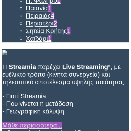
Π. Φάληρο
1
Παιανία
1
Πειραιάς
4
Περιστέρι
2
Σητεία Κρήτης
1
Χαϊδάρι
1
Η
Streamia
παρέχει
Live Streaming
*, με
ευέλικτο τρόπο (κινητά συνεργεία) και
τηλεοπτικό αποτέλεσμα υψηλής ποιότητας.
- Γιατί Streamia
- Που γίνεται η μετάδοση
- Γεωγραφική κάλυψη
Μάθε περισσότερα...