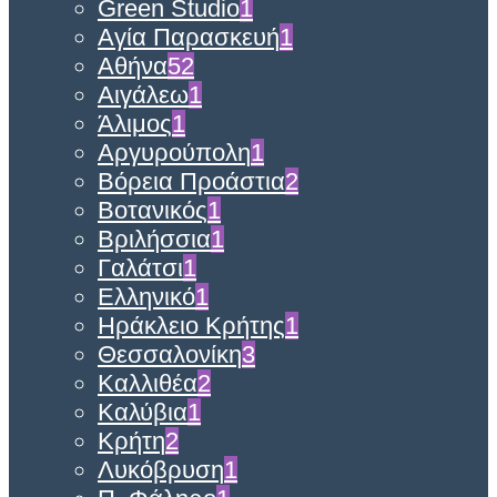
Green Studio
1
Αγία Παρασκευή
1
Αθήνα
52
Αιγάλεω
1
Άλιμος
1
Αργυρούπολη
1
Βόρεια Προάστια
2
Βοτανικός
1
Βριλήσσια
1
Γαλάτσι
1
Ελληνικό
1
Ηράκλειο Κρήτης
1
Θεσσαλονίκη
3
Καλλιθέα
2
Καλύβια
1
Κρήτη
2
Λυκόβρυση
1