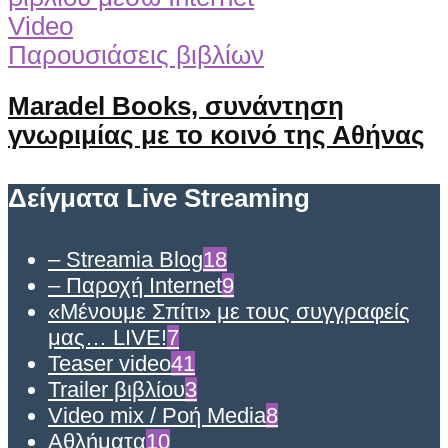
Video
Παρουσιάσεις βιβλίων
Maradel Books, συνάντηση
γνωριμίας με το κοινό της Αθήνας
Δείγματα Live Streaming
– Streamia Blog
18
– Παροχή Internet
9
«Μένουμε Σπίτι» με τους συγγραφείς
μας… LIVE!
7
Teaser video
41
Trailer βιβλίου
3
Video mix / Ροή Media
8
Αθλήματα
10