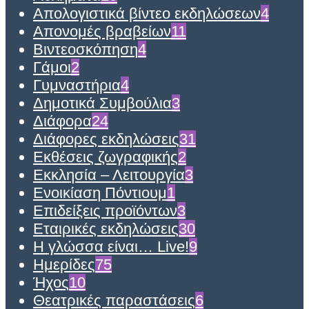
Απολογιστικά βίντεο εκδηλώσεων
4
Απονομές βραβείων
11
Βιντεοσκόπηση
4
Γάμοι
2
Γυμναστήρια
4
Δημοτικά Συμβούλια
3
Διάφορα
24
Διάφορες εκδηλώσεις
31
Εκθέσεις ζωγραφικής
2
Εκκλησία – Λειτουργία
3
Ενοικίαση Πόντιουμ
1
Επιδείξεις προϊόντων
3
Εταιρικές εκδηλώσεις
30
Η γλώσσα είναι… Live!
9
Ημερίδες
75
Ήχος
10
Θεατρικές παραστάσεις
6