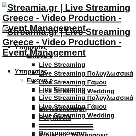
Υπηρεσίες
Εικόνα »
Live Streaming
Υπηρεσίες
Live Streaming Πολυγλωσσικά
Εικόνα »
Live Streaming Γάμου
Live Streaming
Live Streaming Wedding
Live Streaming Πολυγλωσσικά
————————–
Live Streaming Γάμου
Βιντεοσκόπηση
Live Streaming Wedding
Ροή Media
————————–
————————–
Βιντεοσκόπηση
Projector, Τηλεοράσεις,