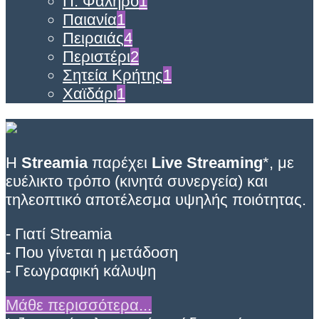
Π. Φάληρο
1
Παιανία
1
Πειραιάς
4
Περιστέρι
2
Σητεία Κρήτης
1
Χαϊδάρι
1
Η
Streamia
παρέχει
Live Streaming
*, με
ευέλικτο τρόπο (κινητά συνεργεία) και
τηλεοπτικό αποτέλεσμα υψηλής ποιότητας.
- Γιατί Streamia
- Που γίνεται η μετάδοση
- Γεωγραφική κάλυψη
Μάθε περισσότερα...