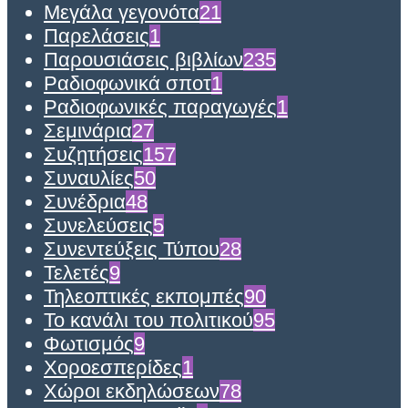
Μεγάλα γεγονότα
21
Παρελάσεις
1
Παρουσιάσεις βιβλίων
235
Ραδιοφωνικά σποτ
1
Ραδιοφωνικές παραγωγές
1
Σεμινάρια
27
Συζητήσεις
157
Συναυλίες
50
Συνέδρια
48
Συνελεύσεις
5
Συνεντεύξεις Τύπου
28
Τελετές
9
Τηλεοπτικές εκπομπές
90
Το κανάλι του πολιτικού
95
Φωτισμός
9
Χοροεσπερίδες
1
Χώροι εκδηλώσεων
78