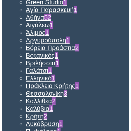
Green Studio
1
Αγία Παρασκευή
1
Αθήνα
52
Αιγάλεω
1
Άλιμος
1
Αργυρούπολη
1
Βόρεια Προάστια
2
Βοτανικός
1
Βριλήσσια
1
Γαλάτσι
1
Ελληνικό
1
Ηράκλειο Κρήτης
1
Θεσσαλονίκη
3
Καλλιθέα
2
Καλύβια
1
Κρήτη
2
Λυκόβρυση
1