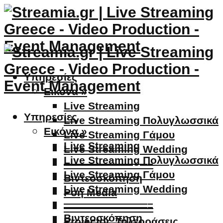
Υπηρεσίες
Εικόνα »
Live Streaming
Υπηρεσίες
Live Streaming Πολυγλωσσικά
Εικόνα »
Live Streaming Γάμου
Live Streaming
Live Streaming Wedding
Live Streaming Πολυγλωσσικά
————————–
Live Streaming Γάμου
Βιντεοσκόπηση
Live Streaming Wedding
Ροή Media
————————–
————————–
Βιντεοσκόπηση
Projector, Τηλεοράσεις,