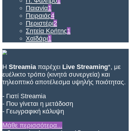
Π. Φάληρο
1
Παιανία
1
Πειραιάς
4
Περιστέρι
2
Σητεία Κρήτης
1
Χαϊδάρι
1
Η
Streamia
παρέχει
Live Streaming
*, με
ευέλικτο τρόπο (κινητά συνεργεία) και
τηλεοπτικό αποτέλεσμα υψηλής ποιότητας.
- Γιατί Streamia
- Που γίνεται η μετάδοση
- Γεωγραφική κάλυψη
Μάθε περισσότερα...