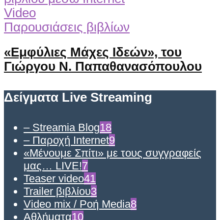
Video
Παρουσιάσεις βιβλίων
«Εμφύλιες Μάχες Ιδεών», του
Γιώργου Ν. Παπαθανασόπουλου
Δείγματα Live Streaming
– Streamia Blog
18
– Παροχή Internet
9
«Μένουμε Σπίτι» με τους συγγραφείς
μας… LIVE!
7
Teaser video
41
Trailer βιβλίου
3
Video mix / Ροή Media
8
Αθλήματα
10