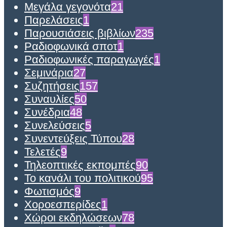
Μεγάλα γεγονότα
21
Παρελάσεις
1
Παρουσιάσεις βιβλίων
235
Ραδιοφωνικά σποτ
1
Ραδιοφωνικές παραγωγές
1
Σεμινάρια
27
Συζητήσεις
157
Συναυλίες
50
Συνέδρια
48
Συνελεύσεις
5
Συνεντεύξεις Τύπου
28
Τελετές
9
Τηλεοπτικές εκπομπές
90
Το κανάλι του πολιτικού
95
Φωτισμός
9
Χοροεσπερίδες
1
Χώροι εκδηλώσεων
78