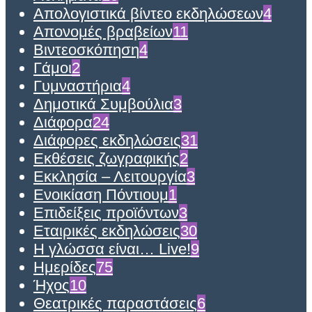
Απολογιστικά βίντεο εκδηλώσεων
4
Απονομές βραβείων
11
Βιντεοσκόπηση
4
Γάμοι
2
Γυμναστήρια
4
Δημοτικά Συμβούλια
3
Διάφορα
24
Διάφορες εκδηλώσεις
31
Εκθέσεις ζωγραφικής
2
Εκκλησία – Λειτουργία
3
Ενοικίαση Πόντιουμ
1
Επιδείξεις προϊόντων
3
Εταιρικές εκδηλώσεις
30
Η γλώσσα είναι… Live!
9
Ημερίδες
75
Ήχος
10
Θεατρικές παραστάσεις
6