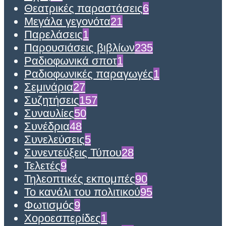
Θεατρικές παραστάσεις
6
Μεγάλα γεγονότα
21
Παρελάσεις
1
Παρουσιάσεις βιβλίων
235
Ραδιοφωνικά σποτ
1
Ραδιοφωνικές παραγωγές
1
Σεμινάρια
27
Συζητήσεις
157
Συναυλίες
50
Συνέδρια
48
Συνελεύσεις
5
Συνεντεύξεις Τύπου
28
Τελετές
9
Τηλεοπτικές εκπομπές
90
Το κανάλι του πολιτικού
95
Φωτισμός
9
Χοροεσπερίδες
1