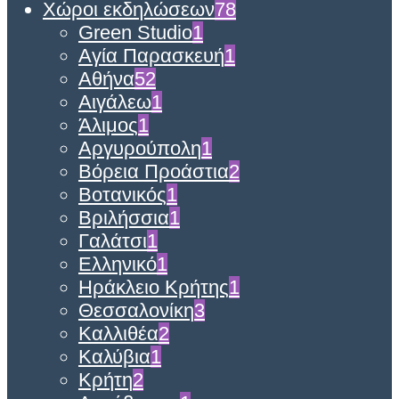
Χώροι εκδηλώσεων
78
Green Studio
1
Αγία Παρασκευή
1
Αθήνα
52
Αιγάλεω
1
Άλιμος
1
Αργυρούπολη
1
Βόρεια Προάστια
2
Βοτανικός
1
Βριλήσσια
1
Γαλάτσι
1
Ελληνικό
1
Ηράκλειο Κρήτης
1
Θεσσαλονίκη
3
Καλλιθέα
2
Καλύβια
1
Κρήτη
2