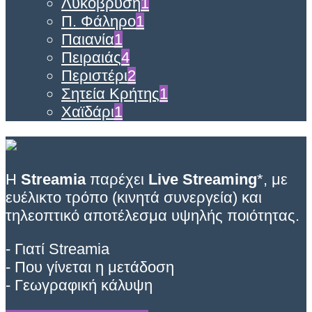
Λυκόβρυση
1
Π. Φάληρο
1
Παιανία
1
Πειραιάς
4
Περιστέρι
2
Σητεία Κρήτης
1
Χαϊδάρι
1
Η
Streamia
παρέχει
Live Streaming
*, με
ευέλικτο τρόπο (κινητά συνεργεία) και
τηλεοπτικό αποτέλεσμα υψηλής ποιότητας.
- Γιατί Streamia
- Που γίνεται η μετάδοση
- Γεωγραφική κάλυψη