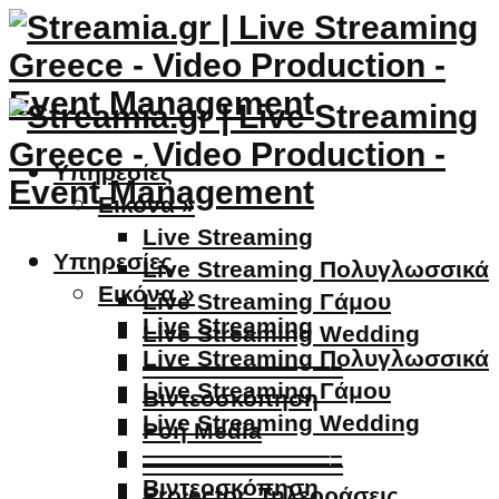
Υπηρεσίες
Εικόνα »
Live Streaming
Υπηρεσίες
Live Streaming Πολυγλωσσικά
Εικόνα »
Live Streaming Γάμου
Live Streaming
Live Streaming Wedding
Live Streaming Πολυγλωσσικά
————————–
Live Streaming Γάμου
Βιντεοσκόπηση
Live Streaming Wedding
Ροή Media
————————–
————————–
Βιντεοσκόπηση
Projector, Τηλεοράσεις,