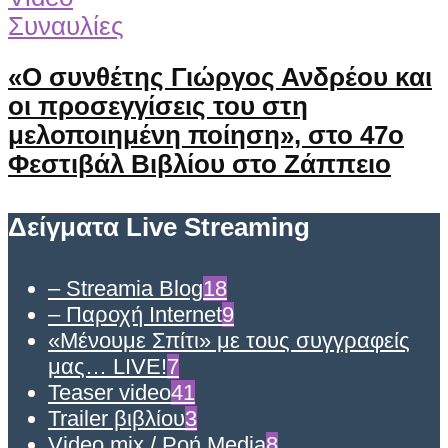
Συναυλίες
«Ο συνθέτης Γιώργος Ανδρέου και
οι προσεγγίσεις του στη
μελοποιημένη ποίηση», στο 47ο
Φεστιβάλ Βιβλίου στο Ζάππειο
Δείγματα Live Streaming
– Streamia Blog
18
– Παροχή Internet
9
«Μένουμε Σπίτι» με τους συγγραφείς
μας… LIVE!
7
Teaser video
41
Trailer βιβλίου
3
Video mix / Ροή Media
8