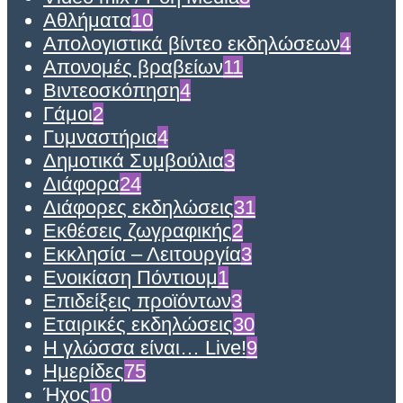
Αθλήματα
10
Απολογιστικά βίντεο εκδηλώσεων
4
Απονομές βραβείων
11
Βιντεοσκόπηση
4
Γάμοι
2
Γυμναστήρια
4
Δημοτικά Συμβούλια
3
Διάφορα
24
Διάφορες εκδηλώσεις
31
Εκθέσεις ζωγραφικής
2
Εκκλησία – Λειτουργία
3
Ενοικίαση Πόντιουμ
1
Επιδείξεις προϊόντων
3
Εταιρικές εκδηλώσεις
30
Η γλώσσα είναι… Live!
9
Ημερίδες
75
Ήχος
10