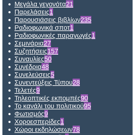
Μεγάλα γεγονότα
21
Παρελάσεις
1
Παρουσιάσεις βιβλίων
235
Ραδιοφωνικά σποτ
1
Ραδιοφωνικές παραγωγές
1
Σεμινάρια
27
Συζητήσεις
157
Συναυλίες
50
Συνέδρια
48
Συνελεύσεις
5
Συνεντεύξεις Τύπου
28
Τελετές
9
Τηλεοπτικές εκπομπές
90
Το κανάλι του πολιτικού
95
Φωτισμός
9
Χοροεσπερίδες
1
Χώροι εκδηλώσεων
78