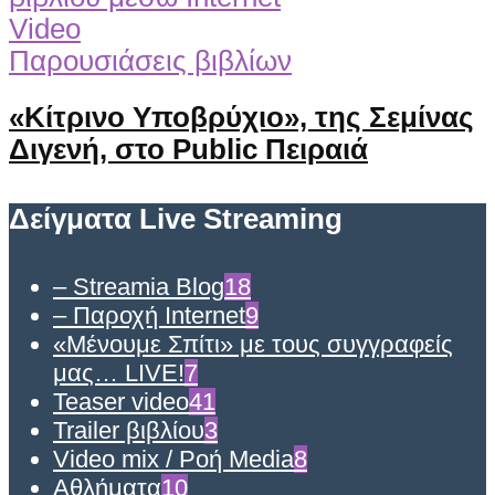
Video
Παρουσιάσεις βιβλίων
«Κίτρινο Υποβρύχιο», της Σεμίνας
Διγενή, στο Public Πειραιά
Δείγματα Live Streaming
– Streamia Blog
18
– Παροχή Internet
9
«Μένουμε Σπίτι» με τους συγγραφείς
μας… LIVE!
7
Teaser video
41
Trailer βιβλίου
3
Video mix / Ροή Media
8
Αθλήματα
10