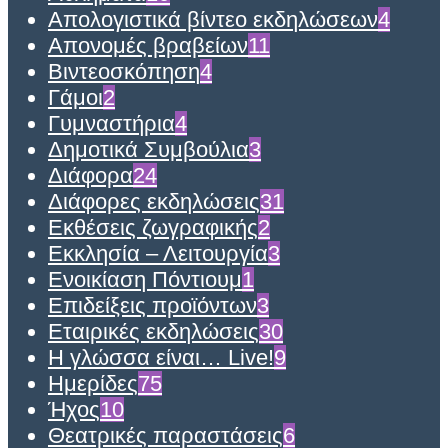
Απολογιστικά βίντεο εκδηλώσεων
4
Απονομές βραβείων
11
Βιντεοσκόπηση
4
Γάμοι
2
Γυμναστήρια
4
Δημοτικά Συμβούλια
3
Διάφορα
24
Διάφορες εκδηλώσεις
31
Εκθέσεις ζωγραφικής
2
Εκκλησία – Λειτουργία
3
Ενοικίαση Πόντιουμ
1
Επιδείξεις προϊόντων
3
Εταιρικές εκδηλώσεις
30
Η γλώσσα είναι… Live!
9
Ημερίδες
75
Ήχος
10
Θεατρικές παραστάσεις
6