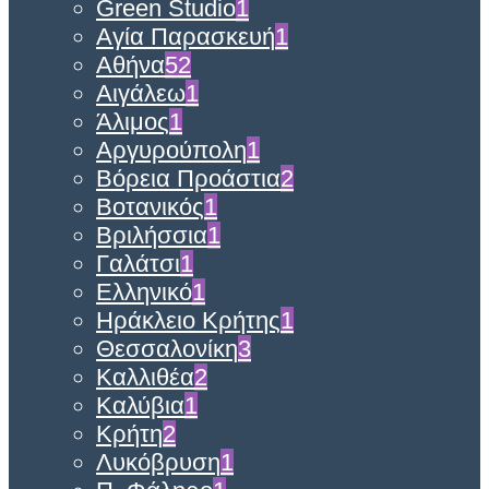
Green Studio
1
Αγία Παρασκευή
1
Αθήνα
52
Αιγάλεω
1
Άλιμος
1
Αργυρούπολη
1
Βόρεια Προάστια
2
Βοτανικός
1
Βριλήσσια
1
Γαλάτσι
1
Ελληνικό
1
Ηράκλειο Κρήτης
1
Θεσσαλονίκη
3
Καλλιθέα
2
Καλύβια
1
Κρήτη
2
Λυκόβρυση
1