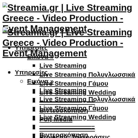
Υπηρεσίες
Εικόνα »
Live Streaming
Υπηρεσίες
Live Streaming Πολυγλωσσικά
Εικόνα »
Live Streaming Γάμου
Live Streaming
Live Streaming Wedding
Live Streaming Πολυγλωσσικά
————————–
Live Streaming Γάμου
Βιντεοσκόπηση
Live Streaming Wedding
Ροή Media
————————–
————————–
Βιντεοσκόπηση
Projector, Τηλεοράσεις,