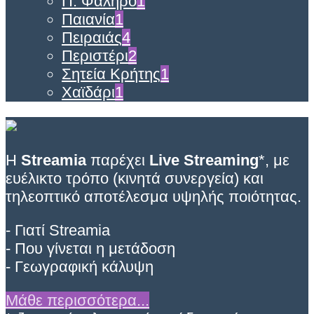
Π. Φάληρο
1
Παιανία
1
Πειραιάς
4
Περιστέρι
2
Σητεία Κρήτης
1
Χαϊδάρι
1
Η
Streamia
παρέχει
Live Streaming
*, με
ευέλικτο τρόπο (κινητά συνεργεία) και
τηλεοπτικό αποτέλεσμα υψηλής ποιότητας.
- Γιατί Streamia
- Που γίνεται η μετάδοση
- Γεωγραφική κάλυψη
Μάθε περισσότερα...