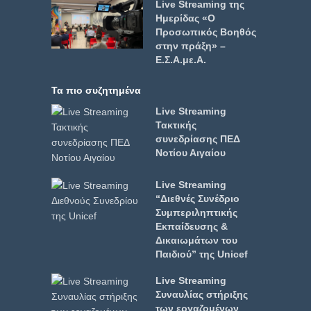
Live Streaming της
Ημερίδας «Ο
Προσωπικός Βοηθός
στην πράξη» –
Ε.Σ.Α.με.Α.
Τα πιο συζητημένα
Live Streaming
Τακτικής
συνεδρίασης ΠΕΔ
Νοτίου Αιγαίου
Live Streaming
“Διεθνές Συνέδριο
Συμπεριληπτικής
Εκπαίδευσης &
Δικαιωμάτων του
Παιδιού” της Unicef
Live Streaming
Συναυλίας στήριξης
των εργαζομένων