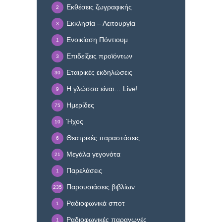
Εκθέσεις ζωγραφικής
2
Εκκλησία – Λειτουργία
3
Ενοικίαση Πόντιουμ
1
Επιδείξεις προϊόντων
3
Εταιρικές εκδηλώσεις
30
Η γλώσσα είναι… Live!
9
Ημερίδες
75
Ήχος
10
Θεατρικές παραστάσεις
6
Μεγάλα γεγονότα
21
Παρελάσεις
1
Παρουσιάσεις βιβλίων
235
Ραδιοφωνικά σποτ
1
Ραδιοφωνικές παραγωγές
1