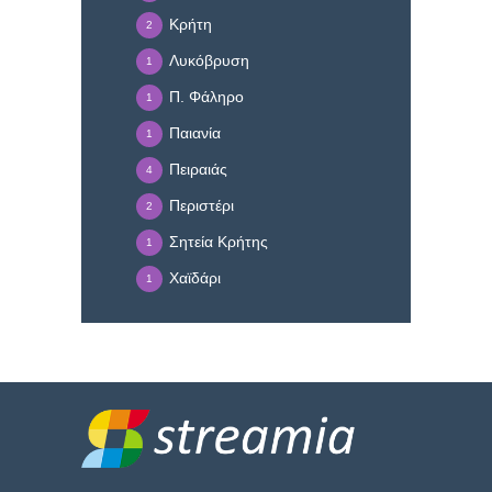
Κρήτη
2
Λυκόβρυση
1
Π. Φάληρο
1
Παιανία
1
Πειραιάς
4
Περιστέρι
2
Σητεία Κρήτης
1
Χαϊδάρι
1