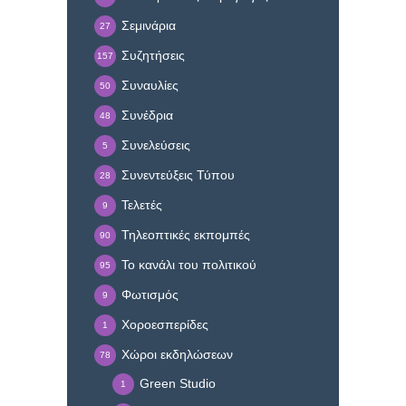
Σεμινάρια
27
Συζητήσεις
157
Συναυλίες
50
Συνέδρια
48
Συνελεύσεις
5
Συνεντεύξεις Τύπου
28
Τελετές
9
Τηλεοπτικές εκπομπές
90
Το κανάλι του πολιτικού
95
Φωτισμός
9
Χοροεσπερίδες
1
Χώροι εκδηλώσεων
78
Green Studio
1