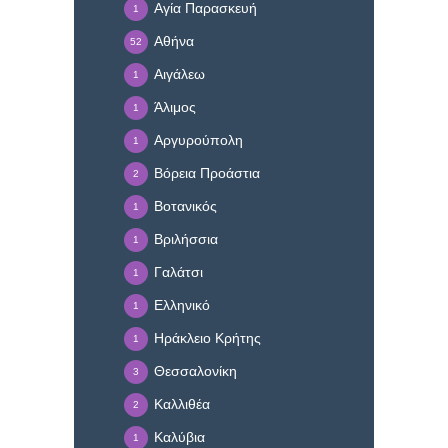
Αγία Παρασκευή
1
Αθήνα
52
Αιγάλεω
1
Άλιμος
1
Αργυρούπολη
1
Βόρεια Προάστια
2
Βοτανικός
1
Βριλήσσια
1
Γαλάτσι
1
Ελληνικό
1
Ηράκλειο Κρήτης
1
Θεσσαλονίκη
3
Καλλιθέα
2
Καλύβια
1