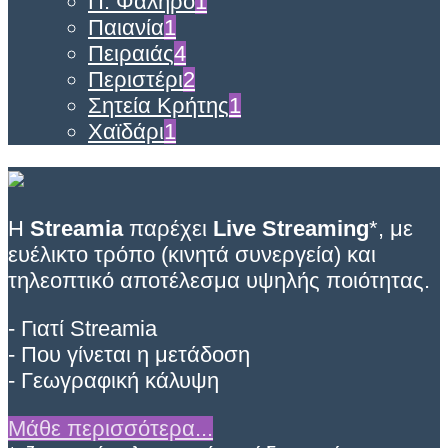
Π. Φάληρο
1
Παιανία
1
Πειραιάς
4
Περιστέρι
2
Σητεία Κρήτης
1
Χαϊδάρι
1
Η
Streamia
παρέχει
Live Streaming
*, με
ευέλικτο τρόπο (κινητά συνεργεία) και
τηλεοπτικό αποτέλεσμα υψηλής ποιότητας.
- Γιατί Streamia
- Που γίνεται η μετάδοση
- Γεωγραφική κάλυψη
Μάθε περισσότερα...