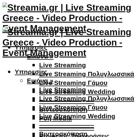
Υπηρεσίες
Εικόνα »
Live Streaming
Υπηρεσίες
Live Streaming Πολυγλωσσικά
Εικόνα »
Live Streaming Γάμου
Live Streaming
Live Streaming Wedding
Live Streaming Πολυγλωσσικά
————————–
Live Streaming Γάμου
Βιντεοσκόπηση
Live Streaming Wedding
Ροή Media
————————–
————————–
Βιντεοσκόπηση
Projector, Τηλεοράσεις,