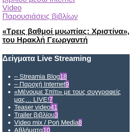
Video
Παρουσιάσεις βιβλίων
«Τρεις βαθμοί μυωπίας: Χριστίνα»,
του Ηρακλή Γεωργαντή
Δείγματα Live Streaming
– Streamia Blog
18
– Παροχή Internet
9
«Μένουμε Σπίτι» με τους συγγραφείς
μας… LIVE!
7
Teaser video
41
Trailer βιβλίου
3
Video mix / Ροή Media
8
Αθλήματα
10