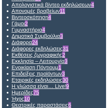
Απολογιστικά βίντεο εκδηλώσεων
4
Απονομές βραβείων
11
Βιντεοσκόπηση
4
Γάμοι
2
Γυμναστήρια
4
Δημοτικά Συμβούλια
3
Διάφορα
24
Διάφορες εκδηλώσεις
31
Εκθέσεις ζωγραφικής
2
Εκκλησία – Λειτουργία
3
Ενοικίαση Πόντιουμ
1
Επιδείξεις προϊόντων
3
Εταιρικές εκδηλώσεις
30
Η γλώσσα είναι… Live!
9
Ημερίδες
75
Ήχος
10
Θεατρικές παραστάσεις
6