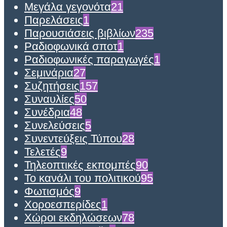
Μεγάλα γεγονότα
21
Παρελάσεις
1
Παρουσιάσεις βιβλίων
235
Ραδιοφωνικά σποτ
1
Ραδιοφωνικές παραγωγές
1
Σεμινάρια
27
Συζητήσεις
157
Συναυλίες
50
Συνέδρια
48
Συνελεύσεις
5
Συνεντεύξεις Τύπου
28
Τελετές
9
Τηλεοπτικές εκπομπές
90
Το κανάλι του πολιτικού
95
Φωτισμός
9
Χοροεσπερίδες
1
Χώροι εκδηλώσεων
78