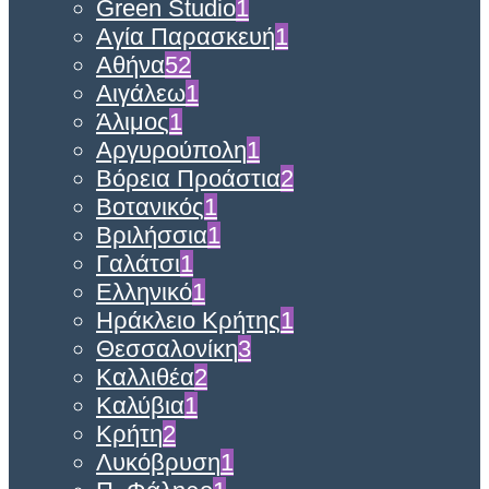
Green Studio
1
Αγία Παρασκευή
1
Αθήνα
52
Αιγάλεω
1
Άλιμος
1
Αργυρούπολη
1
Βόρεια Προάστια
2
Βοτανικός
1
Βριλήσσια
1
Γαλάτσι
1
Ελληνικό
1
Ηράκλειο Κρήτης
1
Θεσσαλονίκη
3
Καλλιθέα
2
Καλύβια
1
Κρήτη
2
Λυκόβρυση
1